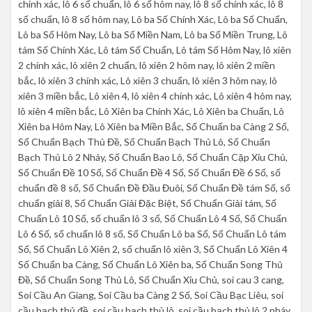
chính xác, lô 6 số chuẩn, lô 6 số hôm nay, lô 8 số chính xác, lô 8
số chuẩn, lô 8 số hôm nay, Lô ba Số Chính Xác, Lô ba Số Chuẩn,
Lô ba Số Hôm Nay, Lô ba Số Miền Nam, Lô ba Số Miền Trung, Lô
tám Số Chính Xác, Lô tám Số Chuẩn, Lô tám Số Hôm Nay, lô xiên
2 chính xác, lô xiên 2 chuẩn, lô xiên 2 hôm nay, lô xiên 2 miền
bắc, lô xiên 3 chính xác, Lô xiên 3 chuẩn, lô xiên 3 hôm nay, lô
xiên 3 miền bắc, Lô xiên 4, lô xiên 4 chính xác, Lô xiên 4 hôm nay,
lô xiên 4 miền bắc, Lô Xiên ba Chính Xác, Lô Xiên ba Chuẩn, Lô
Xiên ba Hôm Nay, Lô Xiên ba Miền Bắc, Số Chuẩn ba Càng 2 Số,
Số Chuẩn Bạch Thủ Đề, Số Chuẩn Bạch Thủ Lô, Số Chuẩn
Bạch Thủ Lô 2 Nháy, Số Chuẩn Bao Lô, Số Chuẩn Cặp Xỉu Chủ,
Số Chuẩn Đề 10 Số, Số Chuẩn Đề 4 Số, Số Chuẩn Đề 6 Số, số
chuẩn đề 8 số, Số Chuẩn Đề Đầu Đuôi, Số Chuẩn Đề tám Số, số
chuẩn giải 8, Số Chuẩn Giải Đặc Biệt, Số Chuẩn Giải tám, Số
Chuẩn Lô 10 Số, số chuẩn lô 3 số, Số Chuẩn Lô 4 Số, Số Chuẩn
Lô 6 Số, số chuẩn lô 8 số, Số Chuẩn Lô ba Số, Số Chuẩn Lô tám
Số, Số Chuẩn Lô Xiên 2, số chuẩn lô xiên 3, Số Chuẩn Lô Xiên 4
Số Chuẩn ba Càng, Số Chuẩn Lô Xiên ba, Số Chuẩn Song Thủ
Đề, Số Chuẩn Song Thủ Lô, Số Chuẩn Xỉu Chủ, soi cau 3 cang,
Soi Cầu An Giang, Soi Cầu ba Càng 2 Số, Soi Cầu Bạc Liêu, soi
cầu bạch thủ đề, soi cầu bạch thủ lô, soi cầu bạch thủ lô 2 nháy,