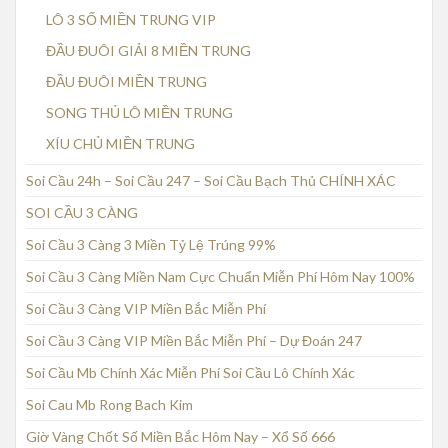
LÔ 3 SỐ MIỀN TRUNG VIP
ĐẦU ĐUÔI GIẢI 8 MIỀN TRUNG
ĐẦU ĐUÔI MIỀN TRUNG
SONG THỦ LÔ MIỀN TRUNG
XÍU CHỦ MIỀN TRUNG
Soi Cầu 24h – Soi Cầu 247 – Soi Cầu Bạch Thủ CHÍNH XÁC
SOI CẦU 3 CÀNG
Soi Cầu 3 Càng 3 Miền Tỷ Lệ Trúng 99%
Soi Cầu 3 Càng Miền Nam Cực Chuẩn Miễn Phí Hôm Nay 100%
Soi Cầu 3 Càng VIP Miền Bắc Miễn Phí
Soi Cầu 3 Càng VIP Miền Bắc Miễn Phí – Dự Đoán 247
Soi Cầu Mb Chính Xác Miễn Phí Soi Cầu Lô Chính Xác
Soi Cau Mb Rong Bach Kim
Giờ Vàng Chốt Số Miền Bắc Hôm Nay – Xổ Số 666