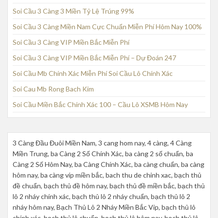
Soi Cầu 3 Càng 3 Miền Tỷ Lệ Trúng 99%
Soi Cầu 3 Càng Miền Nam Cực Chuẩn Miễn Phí Hôm Nay 100%
Soi Cầu 3 Càng VIP Miền Bắc Miễn Phí
Soi Cầu 3 Càng VIP Miền Bắc Miễn Phí – Dự Đoán 247
Soi Cầu Mb Chính Xác Miễn Phí Soi Cầu Lô Chính Xác
Soi Cau Mb Rong Bach Kim
Soi Cầu Miền Bắc Chính Xác 100 – Cầu Lô XSMB Hôm Nay
3 Càng Đầu Đuôi Miền Nam, 3 cang hom nay, 4 càng, 4 Càng
Miền Trung, ba Càng 2 Số Chính Xác, ba càng 2 số chuẩn, ba
Càng 2 Số Hôm Nay, ba Càng Chính Xác, ba càng chuẩn, ba càng
hôm nay, ba càng víp miền bắc, bach thu de chinh xac, bạch thủ
đề chuẩn, bạch thủ đề hôm nay, bạch thủ đề miền bắc, bạch thủ
lô 2 nháy chính xác, bạch thủ lô 2 nháy chuẩn, bạch thủ lô 2
nháy hôm nay, Bạch Thủ Lô 2 Nháy Miền Bắc Vip, bạch thủ lô
chính xác, bạch thủ lô chuẩn, bạch thủ lô hôm nay, bạch thủ lô