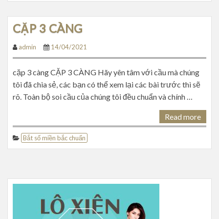
CẶP 3 CÀNG
admin
14/04/2021
cặp 3 càng CẶP 3 CÀNG Hãy yên tâm với cầu mà chúng
tôi đã chia sẻ, các bạn có thể xem lại các bài trước thì sẽ
rõ. Toàn bộ soi cầu của chúng tôi đều chuẩn và chính …
Read more
Bắt số miền bắc chuẩn