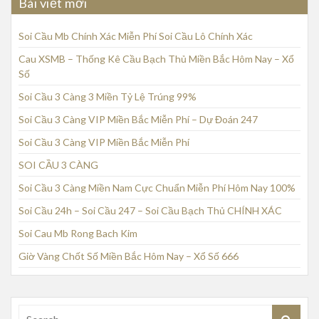
Bài viết mới
Soi Cầu Mb Chính Xác Miễn Phí Soi Cầu Lô Chính Xác
Cau XSMB – Thống Kê Cầu Bạch Thủ Miền Bắc Hôm Nay – Xổ
Số
Soi Cầu 3 Càng 3 Miền Tỷ Lệ Trúng 99%
Soi Cầu 3 Càng VIP Miền Bắc Miễn Phí – Dự Đoán 247
Soi Cầu 3 Càng VIP Miền Bắc Miễn Phí
SOI CẦU 3 CÀNG
Soi Cầu 3 Càng Miền Nam Cực Chuẩn Miễn Phí Hôm Nay 100%
Soi Cầu 24h – Soi Cầu 247 – Soi Cầu Bạch Thủ CHÍNH XÁC
Soi Cau Mb Rong Bach Kim
Giờ Vàng Chốt Số Miền Bắc Hôm Nay – Xổ Số 666