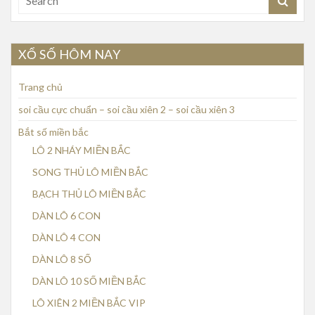
XỔ SỐ HÔM NAY
Trang chủ
soi cầu cực chuẩn – soi cầu xiên 2 – soi cầu xiên 3
Bắt số miền bắc
LÔ 2 NHÁY MIỀN BẮC
SONG THỦ LÔ MIỀN BẮC
BẠCH THỦ LÔ MIỀN BẮC
DÀN LÔ 6 CON
DÀN LÔ 4 CON
DÀN LÔ 8 SỐ
DÀN LÔ 10 SỐ MIỀN BẮC
LÔ XIÊN 2 MIỀN BẮC VIP