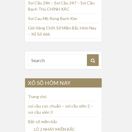
Soi Cầu 24h – Soi Cầu 247 – Soi Cầu
Bạch Thủ CHÍNH XÁC
Soi Cau Mb Rong Bach Kim
Giờ Vàng Chốt Số Miền Bắc Hôm Nay
– Xổ Số 666
XỔ SỐ HÔM NAY
Trang chủ
soi cầu cực chuẩn – soi cầu xiên 2 –
soi cầu xiên 3
Bắt số miền bắc
LÔ 2 NHÁY MIỀN BẮC