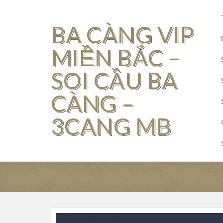
Skip
to
BA CÀNG VIP
content
MIỀN BẮC –
SOI CẦU BA
CÀNG –
3CANG MB