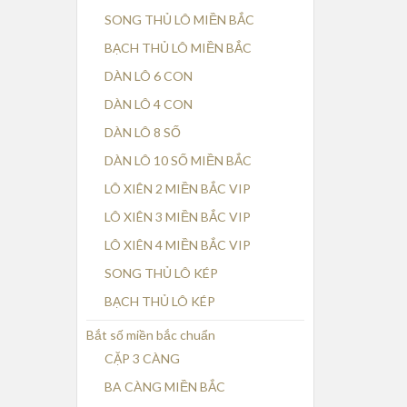
SONG THỦ LÔ MIỀN BẮC
BẠCH THỦ LÔ MIỀN BẮC
DÀN LÔ 6 CON
DÀN LÔ 4 CON
DÀN LÔ 8 SỐ
DÀN LÔ 10 SỐ MIỀN BẮC
LÔ XIÊN 2 MIỀN BẮC VIP
LÔ XIÊN 3 MIỀN BẮC VIP
LÔ XIÊN 4 MIỀN BẮC VIP
SONG THỦ LÔ KÉP
BẠCH THỦ LÔ KÉP
Bắt số miền bắc chuẩn
CẶP 3 CÀNG
BA CÀNG MIỀN BẮC