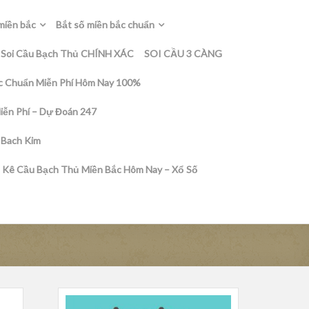
miền bắc
Bắt số miền bắc chuẩn
 – Soi Cầu Bạch Thủ CHÍNH XÁC
SOI CẦU 3 CÀNG
c Chuẩn Miễn Phí Hôm Nay 100%
iễn Phí – Dự Đoán 247
 Bach Kim
Kê Cầu Bạch Thủ Miền Bắc Hôm Nay – Xổ Số