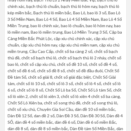
chính xác, bạch thủ lô chuẩn, bạch thủ lô hôm nay, bạch thủ lô
kép miền bắc, Bạch thủ lô miền bắc, Bao Lô, bao lô 3 số, Bao Lô
3 Số Miền Nam, Bao Lô 4 Số, Bao Lô 4 Số Miền Nam, Bao Lô 4 Số
Miền Trung, bao lô chính xác, bao lô chuẩn, bao lô hôm nay, bao
lô miền nam, Bao lô miền trung, Bao Lô Miền Trung 3 Số, Cặp ba
Càng Miền Bắc Phát Lộc, cặp xíu chủ chính xác, cặp xíu chủ
chuẩn, cặp xỉu chủ hôm nay, cặp xíu chủ miền nam, cặp xíu chủ
miền trung, Cầu Cao Cấp, chốt số ba càng 2 số, chốt số bạch
thủ đề, chốt số bạch thủ lô, chốt số bạch thủ lô 2 nháy, chốt số
bao lô, chốt số cặp xỉu chủ, chốt số đề 10 số, chốt số đề 4 số,
chốt số đề 6 số, chốt số đề 8 số, chốt số đề đầu đuôi, Chốt Số
Đề tám Số, chốt số giải 8, chốt số giải đặc biệt, Chốt Số Giải
tám, chốt số lô 10 số, chốt số lô 3 số, chốt số lô 4 số, chốt số lô
6 số, chốt số lô 8 số, Chốt Số Lô ba Số, Chốt Số Lô tám Số, chốt
số lô xiên 2, chốt số lô xiên 3, chốt số lô xiên 4 chốt số ba càng,
Chốt Số Lô Xiên ba, chốt số song thủ đề, chốt số song thủ lô,
chốt số xỉu chủ, Chuyên Gia Soi Cầu, dàn đề 10 số miền bắc,
Dàn Đề 12 Số, dan đề 2 số, Dàn Đề 3 Số, Dàn Đề 30 Số, Dàn đề 4
SỐ, dàn đề 4 số miền bắc, dàn đề 6 số, Dàn đề 6 số miền Bắc,
dàn đề 8 số, dàn đề 8 số miền bắc, Dàn Đề tám Số Miền Bắc, dàn