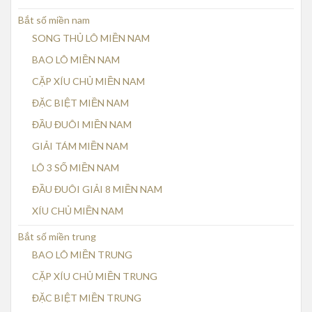
Bắt số miền nam
SONG THỦ LÔ MIỀN NAM
BAO LÔ MIỀN NAM
CẶP XÍU CHỦ MIỀN NAM
ĐẶC BIỆT MIỀN NAM
ĐẦU ĐUÔI MIỀN NAM
GIẢI TÁM MIỀN NAM
LÔ 3 SỐ MIỀN NAM
ĐẦU ĐUÔI GIẢI 8 MIỀN NAM
XÍU CHỦ MIỀN NAM
Bắt số miền trung
BAO LÔ MIỀN TRUNG
CẶP XÍU CHỦ MIỀN TRUNG
ĐẶC BIỆT MIỀN TRUNG