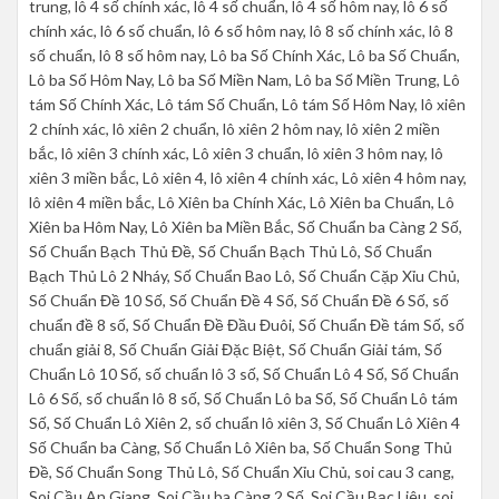
trung, lô 4 số chính xác, lô 4 số chuẩn, lô 4 số hôm nay, lô 6 số
chính xác, lô 6 số chuẩn, lô 6 số hôm nay, lô 8 số chính xác, lô 8
số chuẩn, lô 8 số hôm nay, Lô ba Số Chính Xác, Lô ba Số Chuẩn,
Lô ba Số Hôm Nay, Lô ba Số Miền Nam, Lô ba Số Miền Trung, Lô
tám Số Chính Xác, Lô tám Số Chuẩn, Lô tám Số Hôm Nay, lô xiên
2 chính xác, lô xiên 2 chuẩn, lô xiên 2 hôm nay, lô xiên 2 miền
bắc, lô xiên 3 chính xác, Lô xiên 3 chuẩn, lô xiên 3 hôm nay, lô
xiên 3 miền bắc, Lô xiên 4, lô xiên 4 chính xác, Lô xiên 4 hôm nay,
lô xiên 4 miền bắc, Lô Xiên ba Chính Xác, Lô Xiên ba Chuẩn, Lô
Xiên ba Hôm Nay, Lô Xiên ba Miền Bắc, Số Chuẩn ba Càng 2 Số,
Số Chuẩn Bạch Thủ Đề, Số Chuẩn Bạch Thủ Lô, Số Chuẩn
Bạch Thủ Lô 2 Nháy, Số Chuẩn Bao Lô, Số Chuẩn Cặp Xỉu Chủ,
Số Chuẩn Đề 10 Số, Số Chuẩn Đề 4 Số, Số Chuẩn Đề 6 Số, số
chuẩn đề 8 số, Số Chuẩn Đề Đầu Đuôi, Số Chuẩn Đề tám Số, số
chuẩn giải 8, Số Chuẩn Giải Đặc Biệt, Số Chuẩn Giải tám, Số
Chuẩn Lô 10 Số, số chuẩn lô 3 số, Số Chuẩn Lô 4 Số, Số Chuẩn
Lô 6 Số, số chuẩn lô 8 số, Số Chuẩn Lô ba Số, Số Chuẩn Lô tám
Số, Số Chuẩn Lô Xiên 2, số chuẩn lô xiên 3, Số Chuẩn Lô Xiên 4
Số Chuẩn ba Càng, Số Chuẩn Lô Xiên ba, Số Chuẩn Song Thủ
Đề, Số Chuẩn Song Thủ Lô, Số Chuẩn Xỉu Chủ, soi cau 3 cang,
Soi Cầu An Giang, Soi Cầu ba Càng 2 Số, Soi Cầu Bạc Liêu, soi