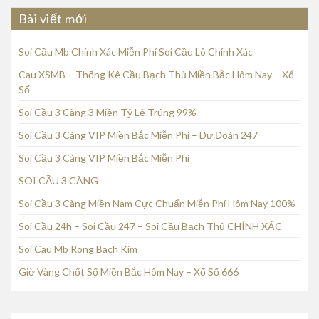
Bài viết mới
Soi Cầu Mb Chính Xác Miễn Phí Soi Cầu Lô Chính Xác
Cau XSMB – Thống Kê Cầu Bạch Thủ Miền Bắc Hôm Nay – Xổ
Số
Soi Cầu 3 Càng 3 Miền Tỷ Lệ Trúng 99%
Soi Cầu 3 Càng VIP Miền Bắc Miễn Phí – Dự Đoán 247
Soi Cầu 3 Càng VIP Miền Bắc Miễn Phí
SOI CẦU 3 CÀNG
Soi Cầu 3 Càng Miền Nam Cực Chuẩn Miễn Phí Hôm Nay 100%
Soi Cầu 24h – Soi Cầu 247 – Soi Cầu Bạch Thủ CHÍNH XÁC
Soi Cau Mb Rong Bach Kim
Giờ Vàng Chốt Số Miền Bắc Hôm Nay – Xổ Số 666