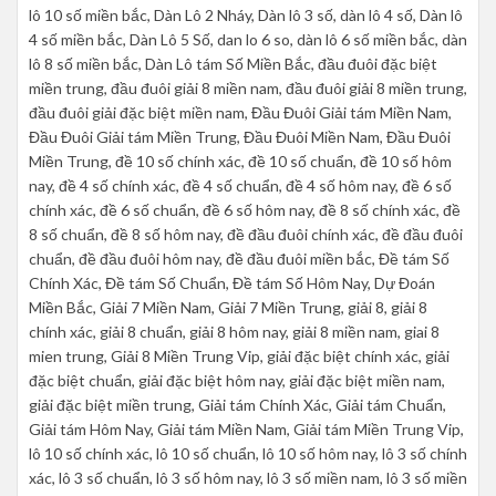
lô 10 số miền bắc, Dàn Lô 2 Nháy, Dàn lô 3 số, dàn lô 4 số, Dàn lô
4 số miền bắc, Dàn Lô 5 Số, dan lo 6 so, dàn lô 6 số miền bắc, dàn
lô 8 số miền bắc, Dàn Lô tám Số Miền Bắc, đầu đuôi đặc biệt
miền trung, đầu đuôi giải 8 miền nam, đầu đuôi giải 8 miền trung,
đầu đuôi giải đặc biệt miền nam, Đầu Đuôi Giải tám Miền Nam,
Đầu Đuôi Giải tám Miền Trung, Đầu Đuôi Miền Nam, Đầu Đuôi
Miền Trung, đề 10 số chính xác, đề 10 số chuẩn, đề 10 số hôm
nay, đề 4 số chính xác, đề 4 số chuẩn, đề 4 số hôm nay, đề 6 số
chính xác, đề 6 số chuẩn, đề 6 số hôm nay, đề 8 số chính xác, đề
8 số chuẩn, đề 8 số hôm nay, đề đầu đuôi chính xác, đề đầu đuôi
chuẩn, đề đầu đuôi hôm nay, đề đầu đuôi miền bắc, Đề tám Số
Chính Xác, Đề tám Số Chuẩn, Đề tám Số Hôm Nay, Dự Đoán
Miền Bắc, Giải 7 Miền Nam, Giải 7 Miền Trung, giải 8, giải 8
chính xác, giải 8 chuẩn, giải 8 hôm nay, giải 8 miền nam, giai 8
mien trung, Giải 8 Miền Trung Vip, giải đặc biệt chính xác, giải
đặc biệt chuẩn, giải đặc biệt hôm nay, giải đặc biệt miền nam,
giải đặc biệt miền trung, Giải tám Chính Xác, Giải tám Chuẩn,
Giải tám Hôm Nay, Giải tám Miền Nam, Giải tám Miền Trung Vip,
lô 10 số chính xác, lô 10 số chuẩn, lô 10 số hôm nay, lô 3 số chính
xác, lô 3 số chuẩn, lô 3 số hôm nay, lô 3 số miền nam, lô 3 số miền