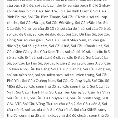
cầu bạch thủ đề, soi cầu bạch thủ lô, soi cầu bạch thủ lô 2 nháy,
soi cau bao lô, Soi Cầu Bến Tre, Soi Cầu Bình Dương, Soi Cầu
Bình Phước, Soi Cầu Bình Thuận, Soi Cầu Cà Mau, soi cau cap
xiu chu, Soi Cầu Đà Lạt, Soi Cầu Đà Nẵng, Soi Cầu Đắc Lắc, Soi
Cầu Đắc Nông, soi cầu đề 10 số, soi cầu de 4 số, soi cầu đề 6 số,
soi cầu đề 8 số, soi cầu đề đầu đuôi, Soi Cầu Đề tám Số, Soi Cầu
Đồng Nai, soi cầu giải 8, Soi Cầu Giải 8 Miền Nam, soi cau giải
đặc biệt, Soi cầu giải tám, Soi Cầu Huế, Soi Cầu Khánh Hoà, Soi
Cầu Kiên Giang, Soi Cầu Kom Tum, soi cầu lô 10 số, soi cầu lô 3
số, Soi cầu lô 4 số, soi cầu lô 6 số, soi cầu lô 8 số, Soi Cầu Lô ba
Số, Soi Cầu Lô tám Số, Soi cầu lô xiên 2, soi cau lo xien 3, Soi Cầu
Lô Xiên 4 Soi Cầu ba Càng, Soi Cầu Lô Xiên ba, Soi Cầu Long An,
soi cau mien bac, soi cau mien nam, soi cau mien trung, Soi Cầu
Phú Yên, Soi Cầu Quảng Nam, Soi Cầu Quảng Ngãi, Soi Cầu Số
Miền Bắc, soi cầu song thủ đề, Soi cầu song thủ lô, Soi Cầu Tây
Ninh, Soi Cầu Thành Phố, Soi Cầu Tiền Giang, Soi Cầu Trà Vinh,
Soi Cầu TTH, Soi Cầu Từ Chuyên Gia, Soi Cầu Vĩnh Long, SOI
CẦU VIP, Soi Cầu Vũng Tàu, soi cầu xiên 2, Soi Cầu xiên 3, Soi
cầu xiên 4, soi cau xỉu chủ, Soi Cầu xổ số, Soi cầu XSMB, song
thu đề, song thủ đề chính xác, song thủ đề chuẩn, song thủ đề