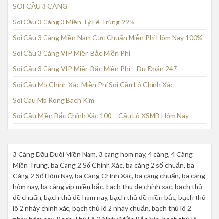
SOI CẦU 3 CÀNG
Soi Cầu 3 Càng 3 Miền Tỷ Lệ Trúng 99%
Soi Cầu 3 Càng Miền Nam Cực Chuẩn Miễn Phí Hôm Nay 100%
Soi Cầu 3 Càng VIP Miền Bắc Miễn Phí
Soi Cầu 3 Càng VIP Miền Bắc Miễn Phí – Dự Đoán 247
Soi Cầu Mb Chính Xác Miễn Phí Soi Cầu Lô Chính Xác
Soi Cau Mb Rong Bach Kim
Soi Cầu Miền Bắc Chính Xác 100 – Cầu Lô XSMB Hôm Nay
3 Càng Đầu Đuôi Miền Nam, 3 cang hom nay, 4 càng, 4 Càng
Miền Trung, ba Càng 2 Số Chính Xác, ba càng 2 số chuẩn, ba
Càng 2 Số Hôm Nay, ba Càng Chính Xác, ba càng chuẩn, ba càng
hôm nay, ba càng víp miền bắc, bach thu de chinh xac, bạch thủ
đề chuẩn, bạch thủ đề hôm nay, bạch thủ đề miền bắc, bạch thủ
lô 2 nháy chính xác, bạch thủ lô 2 nháy chuẩn, bạch thủ lô 2
nháy hôm nay, Bạch Thủ Lô 2 Nháy Miền Bắc Vip, bạch thủ lô