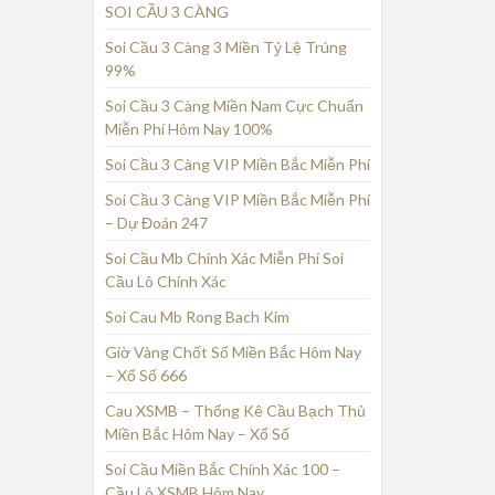
SOI CẦU 3 CÀNG
Soi Cầu 3 Càng 3 Miền Tỷ Lệ Trúng
99%
Soi Cầu 3 Càng Miền Nam Cực Chuẩn
Miễn Phí Hôm Nay 100%
Soi Cầu 3 Càng VIP Miền Bắc Miễn Phí
Soi Cầu 3 Càng VIP Miền Bắc Miễn Phí
– Dự Đoán 247
Soi Cầu Mb Chính Xác Miễn Phí Soi
Cầu Lô Chính Xác
Soi Cau Mb Rong Bach Kim
Giờ Vàng Chốt Số Miền Bắc Hôm Nay
– Xổ Số 666
Cau XSMB – Thống Kê Cầu Bạch Thủ
Miền Bắc Hôm Nay – Xổ Số
Soi Cầu Miền Bắc Chính Xác 100 –
Cầu Lô XSMB Hôm Nay