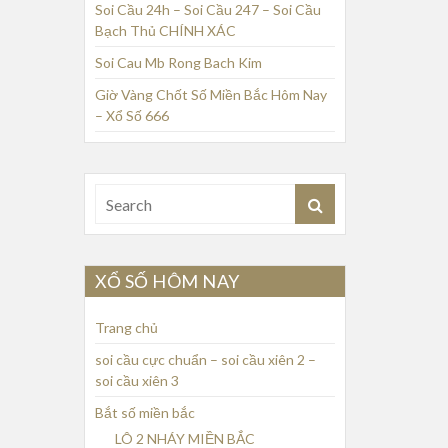
Soi Cầu 24h – Soi Cầu 247 – Soi Cầu
Bạch Thủ CHÍNH XÁC
Soi Cau Mb Rong Bach Kim
Giờ Vàng Chốt Số Miền Bắc Hôm Nay
– Xổ Số 666
XỔ SỐ HÔM NAY
Trang chủ
soi cầu cực chuẩn – soi cầu xiên 2 –
soi cầu xiên 3
Bắt số miền bắc
LÔ 2 NHÁY MIỀN BẮC