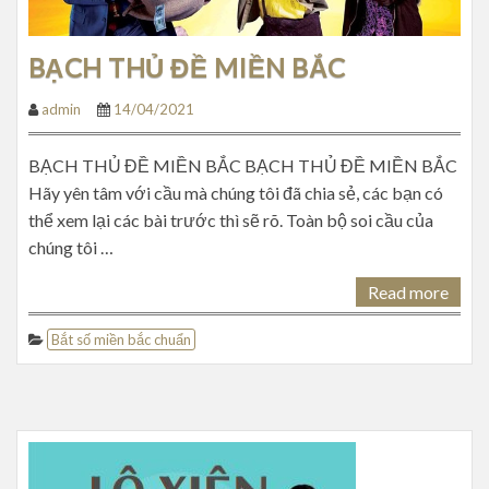
BẠCH THỦ ĐỀ MIỀN BẮC
admin
14/04/2021
BẠCH THỦ ĐỀ MIỀN BẮC BẠCH THỦ ĐỀ MIỀN BẮC
Hãy yên tâm với cầu mà chúng tôi đã chia sẻ, các bạn có
thể xem lại các bài trước thì sẽ rõ. Toàn bộ soi cầu của
chúng tôi …
Read more
Bắt số miền bắc chuẩn