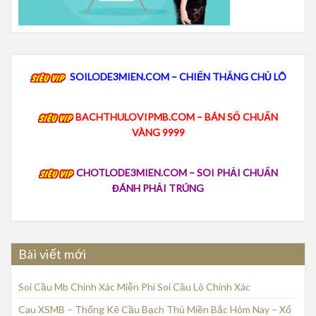
SOILODE3MIEN.COM – CHIẾN THẮNG CHỦ LÔ
BACHTHULOVIPMB.COM – BÁN SỐ CHUẨN
VÀNG 9999
CHOTLODE3MIEN.COM – SOI PHẢI CHUẨN
ĐÁNH PHẢI TRÚNG
Bài viết mới
Soi Cầu Mb Chính Xác Miễn Phí Soi Cầu Lô Chính Xác
Cau XSMB – Thống Kê Cầu Bạch Thủ Miền Bắc Hôm Nay – Xổ