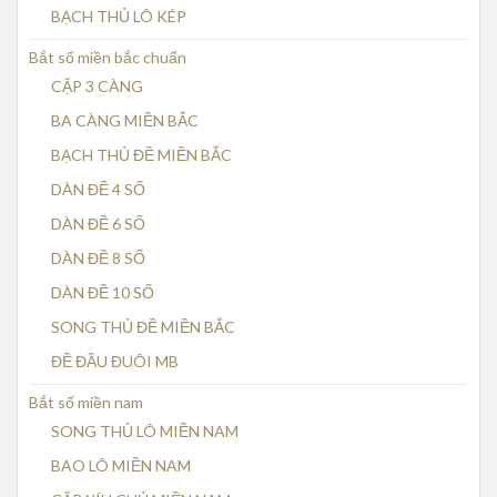
BẠCH THỦ LÔ KÉP
Bắt số miền bắc chuẩn
CẶP 3 CÀNG
BA CÀNG MIỀN BẮC
BẠCH THỦ ĐỀ MIỀN BẮC
DÀN ĐỀ 4 SỐ
DÀN ĐỀ 6 SỐ
DÀN ĐỀ 8 SỐ
DÀN ĐỀ 10 SỐ
SONG THỦ ĐỀ MIỀN BẮC
ĐỀ ĐẦU ĐUÔI MB
Bắt số miền nam
SONG THỦ LÔ MIỀN NAM
BAO LÔ MIỀN NAM