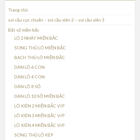
Trang chủ
soi cầu cực chuẩn – soi cầu xiên 2 – soi cầu xiên 3
Bắt số miền bắc
LÔ 2 NHÁY MIỀN BẮC
SONG THỦ LÔ MIỀN BẮC
BẠCH THỦ LÔ MIỀN BẮC
DÀN LÔ 6 CON
DÀN LÔ 4 CON
DÀN LÔ 8 SỐ
DÀN LÔ 10 SỐ MIỀN BẮC
LÔ XIÊN 2 MIỀN BẮC VIP
LÔ XIÊN 3 MIỀN BẮC VIP
LÔ XIÊN 4 MIỀN BẮC VIP
SONG THỦ LÔ KÉP