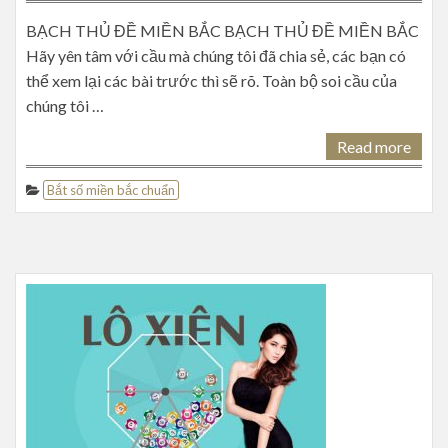
BẠCH THỦ ĐỀ MIỀN BẮC BẠCH THỦ ĐỀ MIỀN BẮC
Hãy yên tâm với cầu mà chúng tôi đã chia sẻ, các bạn có
thể xem lại các bài trước thì sẽ rõ. Toàn bộ soi cầu của
chúng tôi …
Read more
Bắt số miền bắc chuẩn