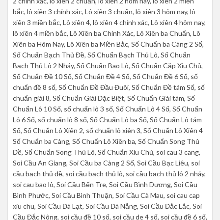
2 chính xác, lô xiên 2 chuẩn, lô xiên 2 hôm nay, lô xiên 2 miền
bắc, lô xiên 3 chính xác, Lô xiên 3 chuẩn, lô xiên 3 hôm nay, lô
xiên 3 miền bắc, Lô xiên 4, lô xiên 4 chính xác, Lô xiên 4 hôm nay,
lô xiên 4 miền bắc, Lô Xiên ba Chính Xác, Lô Xiên ba Chuẩn, Lô
Xiên ba Hôm Nay, Lô Xiên ba Miền Bắc, Số Chuẩn ba Càng 2 Số,
Số Chuẩn Bạch Thủ Đề, Số Chuẩn Bạch Thủ Lô, Số Chuẩn
Bạch Thủ Lô 2 Nháy, Số Chuẩn Bao Lô, Số Chuẩn Cặp Xỉu Chủ,
Số Chuẩn Đề 10 Số, Số Chuẩn Đề 4 Số, Số Chuẩn Đề 6 Số, số
chuẩn đề 8 số, Số Chuẩn Đề Đầu Đuôi, Số Chuẩn Đề tám Số, số
chuẩn giải 8, Số Chuẩn Giải Đặc Biệt, Số Chuẩn Giải tám, Số
Chuẩn Lô 10 Số, số chuẩn lô 3 số, Số Chuẩn Lô 4 Số, Số Chuẩn
Lô 6 Số, số chuẩn lô 8 số, Số Chuẩn Lô ba Số, Số Chuẩn Lô tám
Số, Số Chuẩn Lô Xiên 2, số chuẩn lô xiên 3, Số Chuẩn Lô Xiên 4
Số Chuẩn ba Càng, Số Chuẩn Lô Xiên ba, Số Chuẩn Song Thủ
Đề, Số Chuẩn Song Thủ Lô, Số Chuẩn Xỉu Chủ, soi cau 3 cang,
Soi Cầu An Giang, Soi Cầu ba Càng 2 Số, Soi Cầu Bạc Liêu, soi
cầu bạch thủ đề, soi cầu bạch thủ lô, soi cầu bạch thủ lô 2 nháy,
soi cau bao lô, Soi Cầu Bến Tre, Soi Cầu Bình Dương, Soi Cầu
Bình Phước, Soi Cầu Bình Thuận, Soi Cầu Cà Mau, soi cau cap
xiu chu, Soi Cầu Đà Lạt, Soi Cầu Đà Nẵng, Soi Cầu Đắc Lắc, Soi
Cầu Đắc Nông, soi cầu đề 10 số, soi cầu de 4 số, soi cầu đề 6 số,