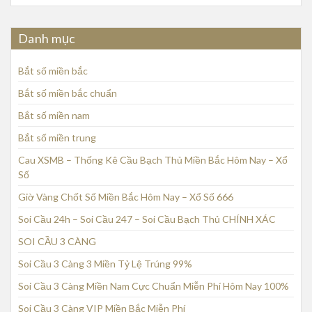
Danh mục
Bắt số miền bắc
Bắt số miền bắc chuẩn
Bắt số miền nam
Bắt số miền trung
Cau XSMB – Thống Kê Cầu Bạch Thủ Miền Bắc Hôm Nay – Xổ
Số
Giờ Vàng Chốt Số Miền Bắc Hôm Nay – Xổ Số 666
Soi Cầu 24h – Soi Cầu 247 – Soi Cầu Bạch Thủ CHÍNH XÁC
SOI CẦU 3 CÀNG
Soi Cầu 3 Càng 3 Miền Tỷ Lệ Trúng 99%
Soi Cầu 3 Càng Miền Nam Cực Chuẩn Miễn Phí Hôm Nay 100%
Soi Cầu 3 Càng VIP Miền Bắc Miễn Phí