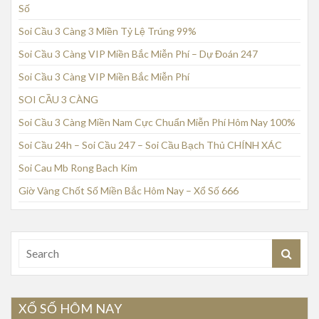
Số
Soi Cầu 3 Càng 3 Miền Tỷ Lệ Trúng 99%
Soi Cầu 3 Càng VIP Miền Bắc Miễn Phí – Dự Đoán 247
Soi Cầu 3 Càng VIP Miền Bắc Miễn Phí
SOI CẦU 3 CÀNG
Soi Cầu 3 Càng Miền Nam Cực Chuẩn Miễn Phí Hôm Nay 100%
Soi Cầu 24h – Soi Cầu 247 – Soi Cầu Bạch Thủ CHÍNH XÁC
Soi Cau Mb Rong Bach Kim
Giờ Vàng Chốt Số Miền Bắc Hôm Nay – Xổ Số 666
XỔ SỐ HÔM NAY