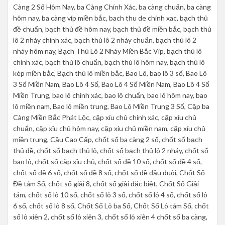
Càng 2 Số Hôm Nay, ba Càng Chính Xác, ba càng chuẩn, ba càng
hôm nay, ba càng víp miền bắc, bach thu de chinh xac, bạch thủ
đề chuẩn, bạch thủ đề hôm nay, bạch thủ đề miền bắc, bạch thủ
lô 2 nháy chính xác, bạch thủ lô 2 nháy chuẩn, bạch thủ lô 2
nháy hôm nay, Bạch Thủ Lô 2 Nháy Miền Bắc Vip, bạch thủ lô
chính xác, bạch thủ lô chuẩn, bạch thủ lô hôm nay, bạch thủ lô
kép miền bắc, Bạch thủ lô miền bắc, Bao Lô, bao lô 3 số, Bao Lô
3 Số Miền Nam, Bao Lô 4 Số, Bao Lô 4 Số Miền Nam, Bao Lô 4 Số
Miền Trung, bao lô chính xác, bao lô chuẩn, bao lô hôm nay, bao
lô miền nam, Bao lô miền trung, Bao Lô Miền Trung 3 Số, Cặp ba
Càng Miền Bắc Phát Lộc, cặp xíu chủ chính xác, cặp xíu chủ
chuẩn, cặp xỉu chủ hôm nay, cặp xíu chủ miền nam, cặp xíu chủ
miền trung, Cầu Cao Cấp, chốt số ba càng 2 số, chốt số bạch
thủ đề, chốt số bạch thủ lô, chốt số bạch thủ lô 2 nháy, chốt số
bao lô, chốt số cặp xỉu chủ, chốt số đề 10 số, chốt số đề 4 số,
chốt số đề 6 số, chốt số đề 8 số, chốt số đề đầu đuôi, Chốt Số
Đề tám Số, chốt số giải 8, chốt số giải đặc biệt, Chốt Số Giải
tám, chốt số lô 10 số, chốt số lô 3 số, chốt số lô 4 số, chốt số lô
6 số, chốt số lô 8 số, Chốt Số Lô ba Số, Chốt Số Lô tám Số, chốt
số lô xiên 2, chốt số lô xiên 3, chốt số lô xiên 4 chốt số ba càng,