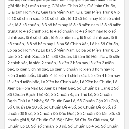
giải đặc biệt miền trung, Giải tám Chính Xác, Giải tám Chuẩn,
Giải tám Hôm Nay, Giải tám Miền Nam, Giải tám Miền Trung Vip,
lô 10 số chính xác, lô 10 số chuẩn, lô 10 số hôm nay, lô 3 số chính
xác, lô 3 số chuẩn, lô 3 số hôm nay, lô 3 số miền nam, lô 3 số miền
trung, lô 4 số chính xác, lô 4 số chuẩn, lô 4 số hôm nay, lô 6 số
chính xác, lô 6 số chuẩn, lô 6 số hôm nay, lô 8 số chính xác, lô 8
số chuẩn, lô 8 số hôm nay, Lô ba Số Chính Xác, Lô ba Số Chuẩn,
Lô ba Số Hôm Nay, Lô ba Số Miền Nam, Lô ba Số Miền Trung, Lô
tám Số Chính Xác, Lô tám Số Chuẩn, Lô tám Số Hôm Nay, lô xiên
2 chính xác, lô xiên 2 chuẩn, lô xiên 2 hôm nay, lô xiên 2 miền
bắc, lô xiên 3 chính xác, Lô xiên 3 chuẩn, lô xiên 3 hôm nay, lô
xiên 3 miền bắc, Lô xiên 4, lô xiên 4 chính xác, Lô xiên 4 hôm nay,
lô xiên 4 miền bắc, Lô Xiên ba Chính Xác, Lô Xiên ba Chuẩn, Lô
Xiên ba Hôm Nay, Lô Xiên ba Miền Bắc, Số Chuẩn ba Càng 2 Số,
Số Chuẩn Bạch Thủ Đề, Số Chuẩn Bạch Thủ Lô, Số Chuẩn
Bạch Thủ Lô 2 Nháy, Số Chuẩn Bao Lô, Số Chuẩn Cặp Xỉu Chủ,
Số Chuẩn Đề 10 Số, Số Chuẩn Đề 4 Số, Số Chuẩn Đề 6 Số, số
chuẩn đề 8 số, Số Chuẩn Đề Đầu Đuôi, Số Chuẩn Đề tám Số, số
chuẩn giải 8, Số Chuẩn Giải Đặc Biệt, Số Chuẩn Giải tám, Số
Chuẩn Lô 10 Số, số chuẩn lô 3 số, Số Chuẩn Lô 4 Số, Số Chuẩn