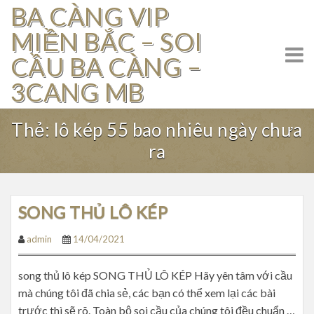
BA CÀNG VIP
Skip
to
MIỀN BẮC – SOI
content
CẦU BA CÀNG –
3CANG MB
Thẻ:
lô kép 55 bao nhiêu ngày chưa
ra
SONG THỦ LÔ KÉP
admin
14/04/2021
song thủ lô kép SONG THỦ LÔ KÉP Hãy yên tâm với cầu
mà chúng tôi đã chia sẻ, các bạn có thể xem lại các bài
trước thì sẽ rõ. Toàn bộ soi cầu của chúng tôi đều chuẩn …