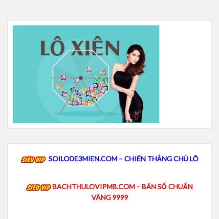
SOILODE3MIEN.COM – CHIẾN THẮNG CHỦ LÔ
BACHTHULOVIPMB.COM – BÁN SỐ CHUẨN
VÀNG 9999