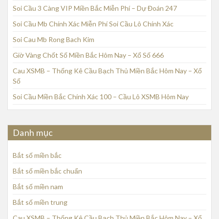
Soi Cầu 3 Càng VIP Miền Bắc Miễn Phí – Dự Đoán 247
Soi Cầu Mb Chính Xác Miễn Phí Soi Cầu Lô Chính Xác
Soi Cau Mb Rong Bach Kim
Giờ Vàng Chốt Số Miền Bắc Hôm Nay – Xổ Số 666
Cau XSMB – Thống Kê Cầu Bạch Thủ Miền Bắc Hôm Nay – Xổ
Số
Soi Cầu Miền Bắc Chính Xác 100 – Cầu Lô XSMB Hôm Nay
Danh mục
Bắt số miền bắc
Bắt số miền bắc chuẩn
Bắt số miền nam
Bắt số miền trung
Cau XSMB – Thống Kê Cầu Bạch Thủ Miền Bắc Hôm Nay – Xổ