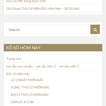
Soi Cau Mb Rong Bach Kim
Giờ Vàng Chốt Số Miền Bắc Hôm Nay – Xổ Số 666
XỔ SỐ HÔM NAY
Trang chủ
soi cầu cực chuẩn – soi cầu xiên 2 – soi cầu xiên 3
Bắt số miền bắc
LÔ 2 NHÁY MIỀN BẮC
SONG THỦ LÔ MIỀN BẮC
BẠCH THỦ LÔ MIỀN BẮC
DÀN LÔ 6 CON