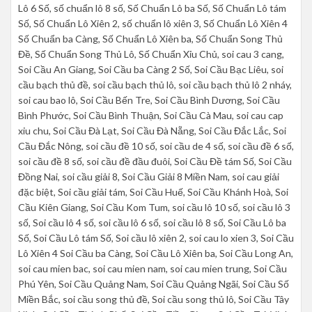
Lô 6 Số, số chuẩn lô 8 số, Số Chuẩn Lô ba Số, Số Chuẩn Lô tám
Số, Số Chuẩn Lô Xiên 2, số chuẩn lô xiên 3, Số Chuẩn Lô Xiên 4
Số Chuẩn ba Càng, Số Chuẩn Lô Xiên ba, Số Chuẩn Song Thủ
Đề, Số Chuẩn Song Thủ Lô, Số Chuẩn Xỉu Chủ, soi cau 3 cang,
Soi Cầu An Giang, Soi Cầu ba Càng 2 Số, Soi Cầu Bạc Liêu, soi
cầu bạch thủ đề, soi cầu bạch thủ lô, soi cầu bạch thủ lô 2 nháy,
soi cau bao lô, Soi Cầu Bến Tre, Soi Cầu Bình Dương, Soi Cầu
Bình Phước, Soi Cầu Bình Thuận, Soi Cầu Cà Mau, soi cau cap
xiu chu, Soi Cầu Đà Lạt, Soi Cầu Đà Nẵng, Soi Cầu Đắc Lắc, Soi
Cầu Đắc Nông, soi cầu đề 10 số, soi cầu de 4 số, soi cầu đề 6 số,
soi cầu đề 8 số, soi cầu đề đầu đuôi, Soi Cầu Đề tám Số, Soi Cầu
Đồng Nai, soi cầu giải 8, Soi Cầu Giải 8 Miền Nam, soi cau giải
đặc biệt, Soi cầu giải tám, Soi Cầu Huế, Soi Cầu Khánh Hoà, Soi
Cầu Kiên Giang, Soi Cầu Kom Tum, soi cầu lô 10 số, soi cầu lô 3
số, Soi cầu lô 4 số, soi cầu lô 6 số, soi cầu lô 8 số, Soi Cầu Lô ba
Số, Soi Cầu Lô tám Số, Soi cầu lô xiên 2, soi cau lo xien 3, Soi Cầu
Lô Xiên 4 Soi Cầu ba Càng, Soi Cầu Lô Xiên ba, Soi Cầu Long An,
soi cau mien bac, soi cau mien nam, soi cau mien trung, Soi Cầu
Phú Yên, Soi Cầu Quảng Nam, Soi Cầu Quảng Ngãi, Soi Cầu Số
Miền Bắc, soi cầu song thủ đề, Soi cầu song thủ lô, Soi Cầu Tây