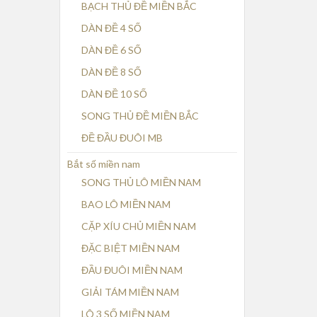
BẠCH THỦ ĐỀ MIỀN BẮC
DÀN ĐỀ 4 SỐ
DÀN ĐỀ 6 SỐ
DÀN ĐỀ 8 SỐ
DÀN ĐỀ 10 SỐ
SONG THỦ ĐỀ MIỀN BẮC
ĐỀ ĐẦU ĐUÔI MB
Bắt số miền nam
SONG THỦ LÔ MIỀN NAM
BAO LÔ MIỀN NAM
CẶP XÍU CHỦ MIỀN NAM
ĐẶC BIỆT MIỀN NAM
ĐẦU ĐUÔI MIỀN NAM
GIẢI TÁM MIỀN NAM
LÔ 3 SỐ MIỀN NAM