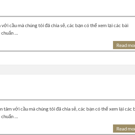
 cầu mà chúng tôi đã chia sẻ, các bạn có thể xem lại các bài
u chuẩn …
Read mo
với cầu mà chúng tôi đã chia sẻ, các bạn có thể xem lại các 
u chuẩn …
Read mo