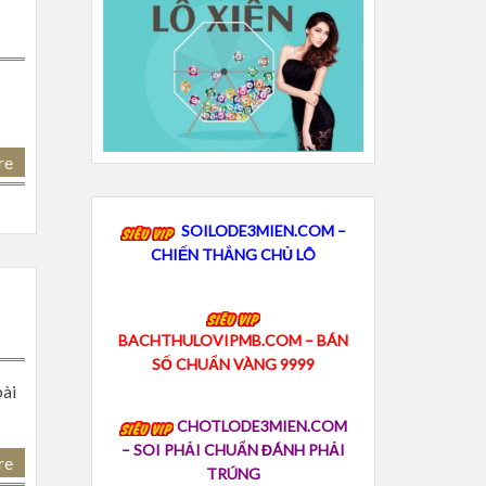
re
SOILODE3MIEN.COM –
CHIẾN THẮNG CHỦ LÔ
BACHTHULOVIPMB.COM – BÁN
SỐ CHUẨN VÀNG 9999
bài
CHOTLODE3MIEN.COM
– SOI PHẢI CHUẨN ĐÁNH PHẢI
re
TRÚNG