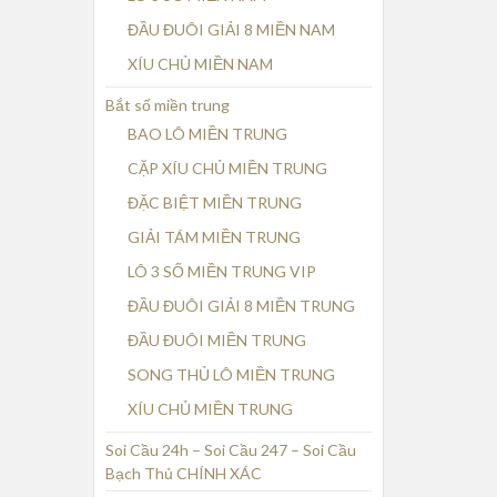
ĐẦU ĐUÔI GIẢI 8 MIỀN NAM
XÍU CHỦ MIỀN NAM
Bắt số miền trung
BAO LÔ MIỀN TRUNG
CẶP XÍU CHỦ MIỀN TRUNG
ĐẶC BIỆT MIỀN TRUNG
GIẢI TÁM MIỀN TRUNG
LÔ 3 SỐ MIỀN TRUNG VIP
ĐẦU ĐUÔI GIẢI 8 MIỀN TRUNG
ĐẦU ĐUÔI MIỀN TRUNG
SONG THỦ LÔ MIỀN TRUNG
XÍU CHỦ MIỀN TRUNG
Soi Cầu 24h – Soi Cầu 247 – Soi Cầu
Bạch Thủ CHÍNH XÁC