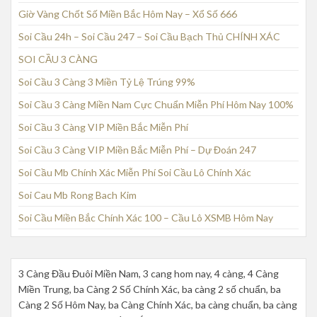
Giờ Vàng Chốt Số Miền Bắc Hôm Nay – Xổ Số 666
Soi Cầu 24h – Soi Cầu 247 – Soi Cầu Bạch Thủ CHÍNH XÁC
SOI CẦU 3 CÀNG
Soi Cầu 3 Càng 3 Miền Tỷ Lệ Trúng 99%
Soi Cầu 3 Càng Miền Nam Cực Chuẩn Miễn Phí Hôm Nay 100%
Soi Cầu 3 Càng VIP Miền Bắc Miễn Phí
Soi Cầu 3 Càng VIP Miền Bắc Miễn Phí – Dự Đoán 247
Soi Cầu Mb Chính Xác Miễn Phí Soi Cầu Lô Chính Xác
Soi Cau Mb Rong Bach Kim
Soi Cầu Miền Bắc Chính Xác 100 – Cầu Lô XSMB Hôm Nay
3 Càng Đầu Đuôi Miền Nam, 3 cang hom nay, 4 càng, 4 Càng
Miền Trung, ba Càng 2 Số Chính Xác, ba càng 2 số chuẩn, ba
Càng 2 Số Hôm Nay, ba Càng Chính Xác, ba càng chuẩn, ba càng