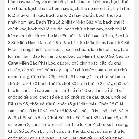
hôm nay, ba càng víp miền bắc, bach thu de chinh xac, bạch thủ
đề chuẩn, bạch thủ đề hôm nay, bạch thủ đề miền bắc, bạch thủ
lô 2 nháy chính xác, bạch thủ lô 2 nháy chuẩn, bạch thủ lô 2
nháy hôm nay, Bạch Thủ Lô 2 Nháy Miền Bắc Vip, bạch thủ lô
chính xác, bạch thủ lô chuẩn, bạch thủ lô hôm nay, bạch thủ lô
kép miền bắc, Bạch thủ lô miền bắc, Bao Lô, bao lô 3 số, Bao Lô
3 Số Miền Nam, Bao Lô 4 Số, Bao Lô 4 Số Miền Nam, Bao Lô 4 Số
Miền Trung, bao lô chính xác, bao lô chuẩn, bao lô hôm nay, bao
lô miền nam, Bao lô miền trung, Bao Lô Miền Trung 3 Số, Cặp ba
Càng Miền Bắc Phát Lộc, cặp xíu chủ chính xác, cặp xíu chủ
chuẩn, cặp xỉu chủ hôm nay, cặp xíu chủ miền nam, cặp xíu chủ
miền trung, Cầu Cao Cấp, chốt số ba càng 2 số, chốt số bạch
thủ đề, chốt số bạch thủ lô, chốt số bạch thủ lô 2 nháy, chốt số
bao lô, chốt số cặp xỉu chủ, chốt số đề 10 số, chốt số đề 4 số,
chốt số đề 6 số, chốt số đề 8 số, chốt số đề đầu đuôi, Chốt Số
Đề tám Số, chốt số giải 8, chốt số giải đặc biệt, Chốt Số Giải
tám, chốt số lô 10 số, chốt số lô 3 số, chốt số lô 4 số, chốt số lô
6 số, chốt số lô 8 số, Chốt Số Lô ba Số, Chốt Số Lô tám Số, chốt
số lô xiên 2, chốt số lô xiên 3, chốt số lô xiên 4 chốt số ba càng,
Chốt Số Lô Xiên ba, chốt số song thủ đề, chốt số song thủ lô,
chốt số xỉu chủ, Chuyên Gia Soi Cầu, dàn đề 10 số miền bắc,