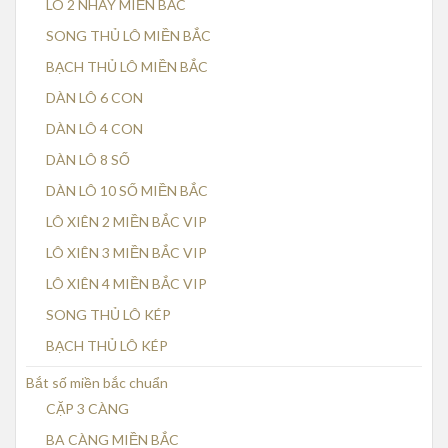
LÔ 2 NHÁY MIỀN BẮC
SONG THỦ LÔ MIỀN BẮC
BẠCH THỦ LÔ MIỀN BẮC
DÀN LÔ 6 CON
DÀN LÔ 4 CON
DÀN LÔ 8 SỐ
DÀN LÔ 10 SỐ MIỀN BẮC
LÔ XIÊN 2 MIỀN BẮC VIP
LÔ XIÊN 3 MIỀN BẮC VIP
LÔ XIÊN 4 MIỀN BẮC VIP
SONG THỦ LÔ KÉP
BẠCH THỦ LÔ KÉP
Bắt số miền bắc chuẩn
CẶP 3 CÀNG
BA CÀNG MIỀN BẮC