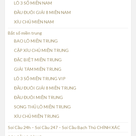
LÔ 3 SỐ MIỀN NAM
ĐẦU ĐUÔI GIẢI 8 MIỀN NAM
XÍU CHỦ MIỀN NAM
Bắt số miền trung
BAO LÔ MIỀN TRUNG
CẶP XÍU CHỦ MIỀN TRUNG
ĐẶC BIỆT MIỀN TRUNG
GIẢI TÁM MIỀN TRUNG
LÔ 3 SỐ MIỀN TRUNG VIP
ĐẦU ĐUÔI GIẢI 8 MIỀN TRUNG
ĐẦU ĐUÔI MIỀN TRUNG
SONG THỦ LÔ MIỀN TRUNG
XÍU CHỦ MIỀN TRUNG
Soi Cầu 24h – Soi Cầu 247 – Soi Cầu Bạch Thủ CHÍNH XÁC