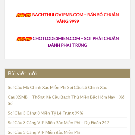
BACHTHULOVIPMB.COM – BÁN SỐ CHUẨN
VÀNG 9999
CHOTLODE3MIEN.COM – SOI PHẢI CHUẨN
ĐÁNH PHẢI TRÚNG
Bài viết mới
Soi Cầu Mb Chính Xác Miễn Phí Soi Cầu Lô Chính Xác
Cau XSMB – Thống Kê Cầu Bạch Thủ Miền Bắc Hôm Nay – Xổ
Số
Soi Cầu 3 Càng 3 Miền Tỷ Lệ Trúng 99%
Soi Cầu 3 Càng VIP Miền Bắc Miễn Phí – Dự Đoán 247
Soi Cầu 3 Càng VIP Miền Bắc Miễn Phí