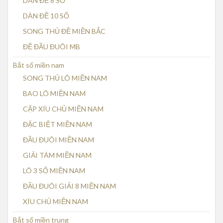
DÀN ĐỀ 8 SỐ
DÀN ĐỀ 10 SỐ
SONG THỦ ĐỀ MIỀN BẮC
ĐỀ ĐẦU ĐUÔI MB
Bắt số miền nam
SONG THỦ LÔ MIỀN NAM
BAO LÔ MIỀN NAM
CẶP XÍU CHỦ MIỀN NAM
ĐẶC BIỆT MIỀN NAM
ĐẦU ĐUÔI MIỀN NAM
GIẢI TÁM MIỀN NAM
LÔ 3 SỐ MIỀN NAM
ĐẦU ĐUÔI GIẢI 8 MIỀN NAM
XÍU CHỦ MIỀN NAM
Bắt số miền trung