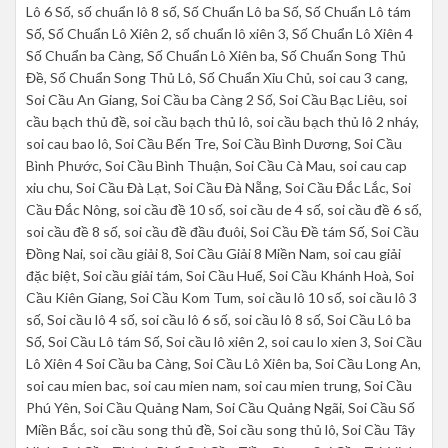
Lô 6 Số, số chuẩn lô 8 số, Số Chuẩn Lô ba Số, Số Chuẩn Lô tám
Số, Số Chuẩn Lô Xiên 2, số chuẩn lô xiên 3, Số Chuẩn Lô Xiên 4
Số Chuẩn ba Càng, Số Chuẩn Lô Xiên ba, Số Chuẩn Song Thủ
Đề, Số Chuẩn Song Thủ Lô, Số Chuẩn Xỉu Chủ, soi cau 3 cang,
Soi Cầu An Giang, Soi Cầu ba Càng 2 Số, Soi Cầu Bạc Liêu, soi
cầu bạch thủ đề, soi cầu bạch thủ lô, soi cầu bạch thủ lô 2 nháy,
soi cau bao lô, Soi Cầu Bến Tre, Soi Cầu Bình Dương, Soi Cầu
Bình Phước, Soi Cầu Bình Thuận, Soi Cầu Cà Mau, soi cau cap
xiu chu, Soi Cầu Đà Lạt, Soi Cầu Đà Nẵng, Soi Cầu Đắc Lắc, Soi
Cầu Đắc Nông, soi cầu đề 10 số, soi cầu de 4 số, soi cầu đề 6 số,
soi cầu đề 8 số, soi cầu đề đầu đuôi, Soi Cầu Đề tám Số, Soi Cầu
Đồng Nai, soi cầu giải 8, Soi Cầu Giải 8 Miền Nam, soi cau giải
đặc biệt, Soi cầu giải tám, Soi Cầu Huế, Soi Cầu Khánh Hoà, Soi
Cầu Kiên Giang, Soi Cầu Kom Tum, soi cầu lô 10 số, soi cầu lô 3
số, Soi cầu lô 4 số, soi cầu lô 6 số, soi cầu lô 8 số, Soi Cầu Lô ba
Số, Soi Cầu Lô tám Số, Soi cầu lô xiên 2, soi cau lo xien 3, Soi Cầu
Lô Xiên 4 Soi Cầu ba Càng, Soi Cầu Lô Xiên ba, Soi Cầu Long An,
soi cau mien bac, soi cau mien nam, soi cau mien trung, Soi Cầu
Phú Yên, Soi Cầu Quảng Nam, Soi Cầu Quảng Ngãi, Soi Cầu Số
Miền Bắc, soi cầu song thủ đề, Soi cầu song thủ lô, Soi Cầu Tây