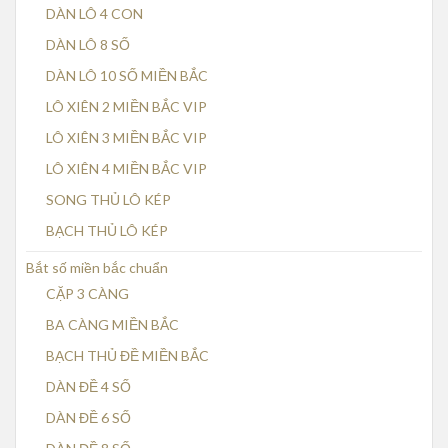
DÀN LÔ 4 CON
DÀN LÔ 8 SỐ
DÀN LÔ 10 SỐ MIỀN BẮC
LÔ XIÊN 2 MIỀN BẮC VIP
LÔ XIÊN 3 MIỀN BẮC VIP
LÔ XIÊN 4 MIỀN BẮC VIP
SONG THỦ LÔ KÉP
BẠCH THỦ LÔ KÉP
Bắt số miền bắc chuẩn
CẶP 3 CÀNG
BA CÀNG MIỀN BẮC
BẠCH THỦ ĐỀ MIỀN BẮC
DÀN ĐỀ 4 SỐ
DÀN ĐỀ 6 SỐ