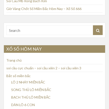
Soi Cau Mb Rong Bach Kim
Giờ Vàng Chốt Số Miền Bắc Hôm Nay – Xổ Số 666
XỔ SỐ HÔM NAY
Trang chủ
soi cầu cực chuẩn – soi cầu xiên 2 – soi cầu xiên 3
Bắt số miền bắc
LÔ 2 NHÁY MIỀN BẮC
SONG THỦ LÔ MIỀN BẮC
BẠCH THỦ LÔ MIỀN BẮC
DÀN LÔ 6 CON