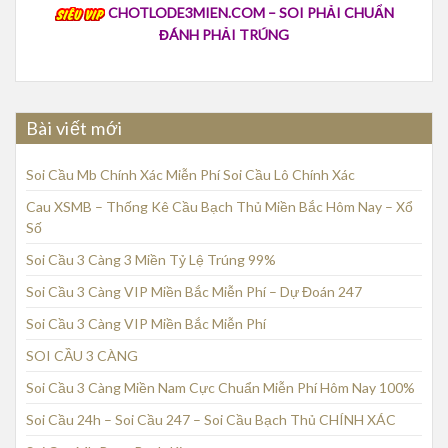
CHOTLODE3MIEN.COM – SOI PHẢI CHUẨN
ĐÁNH PHẢI TRÚNG
Bài viết mới
Soi Cầu Mb Chính Xác Miễn Phí Soi Cầu Lô Chính Xác
Cau XSMB – Thống Kê Cầu Bạch Thủ Miền Bắc Hôm Nay – Xổ
Số
Soi Cầu 3 Càng 3 Miền Tỷ Lệ Trúng 99%
Soi Cầu 3 Càng VIP Miền Bắc Miễn Phí – Dự Đoán 247
Soi Cầu 3 Càng VIP Miền Bắc Miễn Phí
SOI CẦU 3 CÀNG
Soi Cầu 3 Càng Miền Nam Cực Chuẩn Miễn Phí Hôm Nay 100%
Soi Cầu 24h – Soi Cầu 247 – Soi Cầu Bạch Thủ CHÍNH XÁC