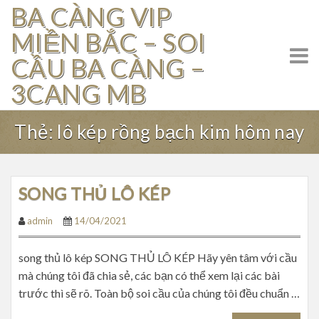
BA CÀNG VIP
Skip
to
MIỀN BẮC – SOI
content
CẦU BA CÀNG –
3CANG MB
Thẻ:
lô kép rồng bạch kim hôm nay
SONG THỦ LÔ KÉP
admin
14/04/2021
song thủ lô kép SONG THỦ LÔ KÉP Hãy yên tâm với cầu
mà chúng tôi đã chia sẻ, các bạn có thể xem lại các bài
trước thì sẽ rõ. Toàn bộ soi cầu của chúng tôi đều chuẩn …