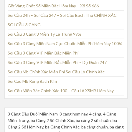
Giờ Vàng Chốt Số Miền Bắc Hôm Nay – Xổ Số 666
Soi Cầu 24h – Soi Cầu 247 – Soi Cầu Bạch Thủ CHÍNH XÁC
SOI CẦU 3 CÀNG
Soi Cầu 3 Càng 3 Miền Tỷ Lệ Trúng 99%
Soi Cầu 3 Càng Miền Nam Cực Chuẩn Miễn Phí Hôm Nay 100%
Soi Cầu 3 Càng VIP Miền Bắc Miễn Phí
Soi Cầu 3 Càng VIP Miền Bắc Miễn Phí – Dự Đoán 247
Soi Cầu Mb Chính Xác Miễn Phí Soi Cầu Lô Chính Xác
Soi Cau Mb Rong Bach Kim
Soi Cầu Miền Bắc Chính Xác 100 – Cầu Lô XSMB Hôm Nay
3 Càng Đầu Đuôi Miền Nam, 3 cang hom nay, 4 càng, 4 Càng
Miền Trung, ba Càng 2 Số Chính Xác, ba càng 2 số chuẩn, ba
Càng 2 Số Hôm Nay, ba Càng Chính Xác, ba càng chuẩn, ba càng