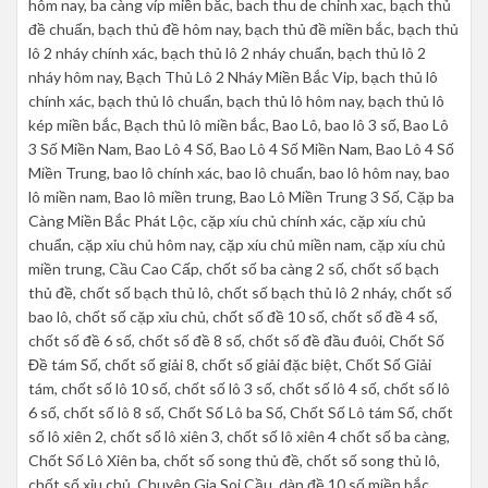
hôm nay, ba càng víp miền bắc, bach thu de chinh xac, bạch thủ
đề chuẩn, bạch thủ đề hôm nay, bạch thủ đề miền bắc, bạch thủ
lô 2 nháy chính xác, bạch thủ lô 2 nháy chuẩn, bạch thủ lô 2
nháy hôm nay, Bạch Thủ Lô 2 Nháy Miền Bắc Vip, bạch thủ lô
chính xác, bạch thủ lô chuẩn, bạch thủ lô hôm nay, bạch thủ lô
kép miền bắc, Bạch thủ lô miền bắc, Bao Lô, bao lô 3 số, Bao Lô
3 Số Miền Nam, Bao Lô 4 Số, Bao Lô 4 Số Miền Nam, Bao Lô 4 Số
Miền Trung, bao lô chính xác, bao lô chuẩn, bao lô hôm nay, bao
lô miền nam, Bao lô miền trung, Bao Lô Miền Trung 3 Số, Cặp ba
Càng Miền Bắc Phát Lộc, cặp xíu chủ chính xác, cặp xíu chủ
chuẩn, cặp xỉu chủ hôm nay, cặp xíu chủ miền nam, cặp xíu chủ
miền trung, Cầu Cao Cấp, chốt số ba càng 2 số, chốt số bạch
thủ đề, chốt số bạch thủ lô, chốt số bạch thủ lô 2 nháy, chốt số
bao lô, chốt số cặp xỉu chủ, chốt số đề 10 số, chốt số đề 4 số,
chốt số đề 6 số, chốt số đề 8 số, chốt số đề đầu đuôi, Chốt Số
Đề tám Số, chốt số giải 8, chốt số giải đặc biệt, Chốt Số Giải
tám, chốt số lô 10 số, chốt số lô 3 số, chốt số lô 4 số, chốt số lô
6 số, chốt số lô 8 số, Chốt Số Lô ba Số, Chốt Số Lô tám Số, chốt
số lô xiên 2, chốt số lô xiên 3, chốt số lô xiên 4 chốt số ba càng,
Chốt Số Lô Xiên ba, chốt số song thủ đề, chốt số song thủ lô,
chốt số xỉu chủ, Chuyên Gia Soi Cầu, dàn đề 10 số miền bắc,