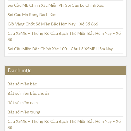
Soi Cầu Mb Chính Xác Miễn Phí Soi Cầu Lô Chính Xác
Soi Cau Mb Rong Bach Kim
Giờ Vàng Chốt Số Miền Bắc Hôm Nay – Xổ Số 666
Cau XSMB – Thống Kê Cầu Bạch Thủ Miền Bắc Hôm Nay – Xổ
Số
Soi Cầu Miền Bắc Chính Xác 100 – Cầu Lô XSMB Hôm Nay
Danh mục
Bắt số miền bắc
Bắt số miền bắc chuẩn
Bắt số miền nam
Bắt số miền trung
Cau XSMB – Thống Kê Cầu Bạch Thủ Miền Bắc Hôm Nay – Xổ
Số