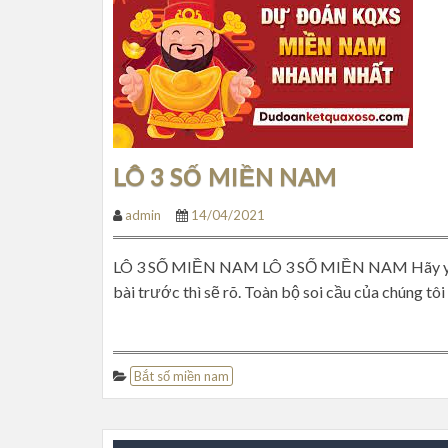
LÔ 3 SỐ MIỀN NAM
admin
14/04/2021
LÔ 3 SỐ MIỀN NAM LÔ 3 SỐ MIỀN NAM Hãy yên tâ
bài trước thì sẽ rõ. Toàn bộ soi cầu của chúng tôi
Bắt số miền nam