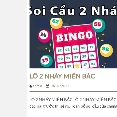
LÔ 2 NHÁY MIỀN BẮC
admin
14/04/2021
LÔ 2 NHÁY MIỀN BẮC LÔ 2 NHÁY MIỀN BẮC Hãy yê
các bài trước thì sẽ rõ. Toàn bộ soi cầu của chúng