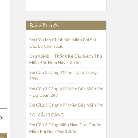
Bài viết mới
Soi Cầu Mb Chính Xác Miễn Phí Soi
Cầu Lô Chính Xác
Cau XSMB – Thống Kê Cầu Bạch Thủ
Miền Bắc Hôm Nay – Xổ Số
Soi Cầu 3 Càng 3 Miền Tỷ Lệ Trúng
99%
Soi Cầu 3 Càng VIP Miền Bắc Miễn Phí
– Dự Đoán 247
Soi Cầu 3 Càng VIP Miền Bắc Miễn Phí
SOI CẦU 3 CÀNG
ại
Soi Cầu 3 Càng Miền Nam Cực Chuẩn
Miễn Phí Hôm Nay 100%
re