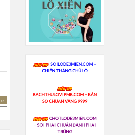
SOILODE3MIEN.COM –
CHIẾN THẮNG CHỦ LÔ
BACHTHULOVIPMB.COM – BÁN
re
SỐ CHUẨN VÀNG 9999
CHOTLODE3MIEN.COM
– SOI PHẢI CHUẨN ĐÁNH PHẢI
TRÚNG