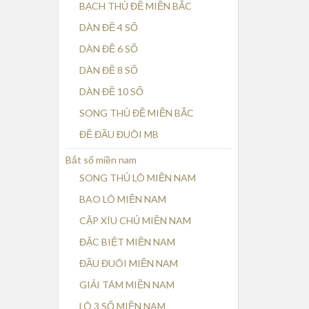
BẠCH THỦ ĐỀ MIỀN BẮC
DÀN ĐỀ 4 SỐ
DÀN ĐỀ 6 SỐ
DÀN ĐỀ 8 SỐ
DÀN ĐỀ 10 SỐ
SONG THỦ ĐỀ MIỀN BẮC
ĐỀ ĐẦU ĐUÔI MB
Bắt số miền nam
SONG THỦ LÔ MIỀN NAM
BAO LÔ MIỀN NAM
CẶP XÍU CHỦ MIỀN NAM
ĐẶC BIỆT MIỀN NAM
ĐẦU ĐUÔI MIỀN NAM
GIẢI TÁM MIỀN NAM
LÔ 3 SỐ MIỀN NAM