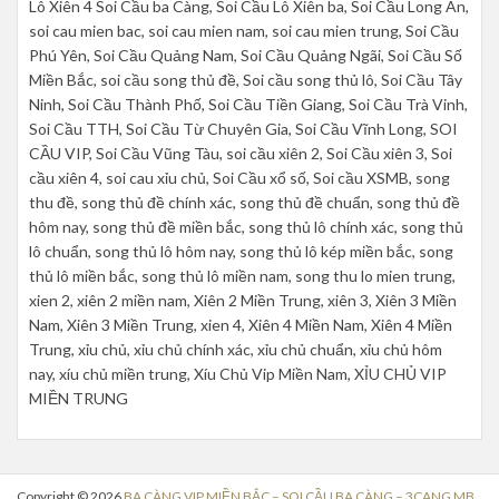
Lô Xiên 4 Soi Cầu ba Càng, Soi Cầu Lô Xiên ba, Soi Cầu Long An,
soi cau mien bac, soi cau mien nam, soi cau mien trung, Soi Cầu
Phú Yên, Soi Cầu Quảng Nam, Soi Cầu Quảng Ngãi, Soi Cầu Số
Miền Bắc, soi cầu song thủ đề, Soi cầu song thủ lô, Soi Cầu Tây
Ninh, Soi Cầu Thành Phố, Soi Cầu Tiền Giang, Soi Cầu Trà Vinh,
Soi Cầu TTH, Soi Cầu Từ Chuyên Gia, Soi Cầu Vĩnh Long, SOI
CẦU VIP, Soi Cầu Vũng Tàu, soi cầu xiên 2, Soi Cầu xiên 3, Soi
cầu xiên 4, soi cau xỉu chủ, Soi Cầu xổ số, Soi cầu XSMB, song
thu đề, song thủ đề chính xác, song thủ đề chuẩn, song thủ đề
hôm nay, song thủ đề miền bắc, song thủ lô chính xác, song thủ
lô chuẩn, song thủ lô hôm nay, song thủ lô kép miền bắc, song
thủ lô miền bắc, song thủ lô miền nam, song thu lo mien trung,
xien 2, xiên 2 miền nam, Xiên 2 Miền Trung, xiên 3, Xiên 3 Miền
Nam, Xiên 3 Miền Trung, xien 4, Xiên 4 Miền Nam, Xiên 4 Miền
Trung, xỉu chủ, xỉu chủ chính xác, xỉu chủ chuẩn, xỉu chủ hôm
nay, xíu chủ miền trung, Xíu Chủ Vip Miền Nam, XỈU CHỦ VIP
MIỀN TRUNG
Copyright © 2026
BA CÀNG VIP MIỀN BẮC – SOI CẦU BA CÀNG – 3CANG MB
.