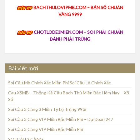
BACHTHULOVIPMB.COM – BÁN SỐ CHUẨN
VÀNG 9999
CHOTLODE3MIEN.COM – SOI PHẢI CHUẨN
ĐÁNH PHẢI TRÚNG
Bài viết mới
Soi Cầu Mb Chính Xác Miễn Phí Soi Cầu Lô Chính Xác
Cau XSMB – Thống Kê Cầu Bạch Thủ Miền Bắc Hôm Nay – Xổ
Số
Soi Cầu 3 Càng 3 Miền Tỷ Lệ Trúng 99%
Soi Cầu 3 Càng VIP Miền Bắc Miễn Phí – Dự Đoán 247
Soi Cầu 3 Càng VIP Miền Bắc Miễn Phí
SOI CẦU 3 CÀNG