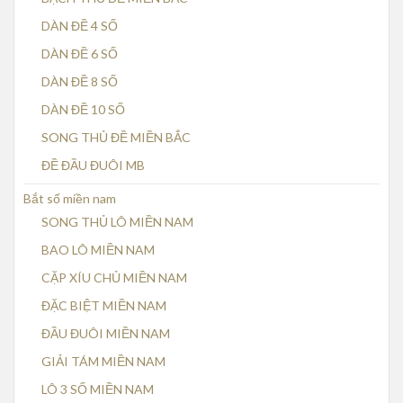
DÀN ĐỀ 4 SỐ
DÀN ĐỀ 6 SỐ
DÀN ĐỀ 8 SỐ
DÀN ĐỀ 10 SỐ
SONG THỦ ĐỀ MIỀN BẮC
ĐỀ ĐẦU ĐUÔI MB
Bắt số miền nam
SONG THỦ LÔ MIỀN NAM
BAO LÔ MIỀN NAM
CẶP XÍU CHỦ MIỀN NAM
ĐẶC BIỆT MIỀN NAM
ĐẦU ĐUÔI MIỀN NAM
GIẢI TÁM MIỀN NAM
LÔ 3 SỐ MIỀN NAM