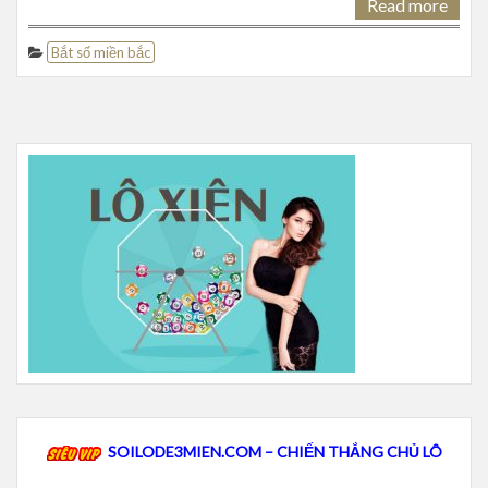
Read more
Bắt số miền bắc
SOILODE3MIEN.COM – CHIẾN THẮNG CHỦ LÔ