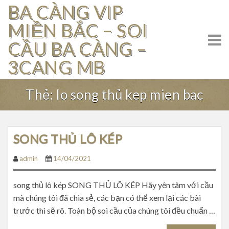
BA CÀNG VIP
Skip
to
MIỀN BẮC – SOI
content
CẦU BA CÀNG –
3CANG MB
Thẻ:
lo song thủ kep mien bac
SONG THỦ LÔ KÉP
admin
14/04/2021
song thủ lô kép SONG THỦ LÔ KÉP Hãy yên tâm với cầu
mà chúng tôi đã chia sẻ, các bạn có thể xem lại các bài
trước thì sẽ rõ. Toàn bộ soi cầu của chúng tôi đều chuẩn …