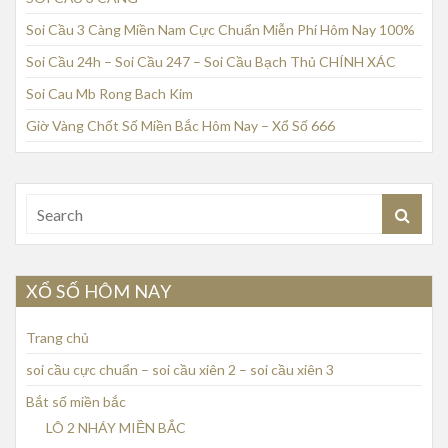
Soi Cầu 3 Càng Miền Nam Cực Chuẩn Miễn Phí Hôm Nay 100%
Soi Cầu 24h – Soi Cầu 247 – Soi Cầu Bạch Thủ CHÍNH XÁC
Soi Cau Mb Rong Bach Kim
Giờ Vàng Chốt Số Miền Bắc Hôm Nay – Xổ Số 666
XỔ SỐ HÔM NAY
Trang chủ
soi cầu cực chuẩn – soi cầu xiên 2 – soi cầu xiên 3
Bắt số miền bắc
LÔ 2 NHÁY MIỀN BẮC