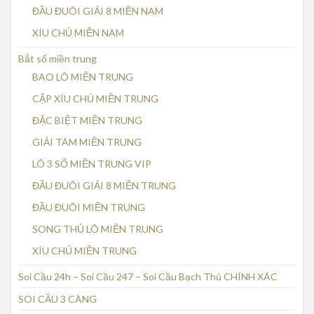
ĐẦU ĐUÔI GIẢI 8 MIỀN NAM
XÍU CHỦ MIỀN NAM
Bắt số miền trung
BAO LÔ MIỀN TRUNG
CẶP XÍU CHỦ MIỀN TRUNG
ĐẶC BIỆT MIỀN TRUNG
GIẢI TÁM MIỀN TRUNG
LÔ 3 SỐ MIỀN TRUNG VIP
ĐẦU ĐUÔI GIẢI 8 MIỀN TRUNG
ĐẦU ĐUÔI MIỀN TRUNG
SONG THỦ LÔ MIỀN TRUNG
XÍU CHỦ MIỀN TRUNG
Soi Cầu 24h – Soi Cầu 247 – Soi Cầu Bạch Thủ CHÍNH XÁC
SOI CẦU 3 CÀNG