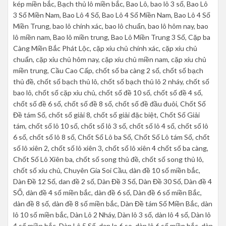
kép miền bắc, Bạch thủ lô miền bắc, Bao Lô, bao lô 3 số, Bao Lô
3 Số Miền Nam, Bao Lô 4 Số, Bao Lô 4 Số Miền Nam, Bao Lô 4 Số
Miền Trung, bao lô chính xác, bao lô chuẩn, bao lô hôm nay, bao
lô miền nam, Bao lô miền trung, Bao Lô Miền Trung 3 Số, Cặp ba
Càng Miền Bắc Phát Lộc, cặp xíu chủ chính xác, cặp xíu chủ
chuẩn, cặp xỉu chủ hôm nay, cặp xíu chủ miền nam, cặp xíu chủ
miền trung, Cầu Cao Cấp, chốt số ba càng 2 số, chốt số bạch
thủ đề, chốt số bạch thủ lô, chốt số bạch thủ lô 2 nháy, chốt số
bao lô, chốt số cặp xỉu chủ, chốt số đề 10 số, chốt số đề 4 số,
chốt số đề 6 số, chốt số đề 8 số, chốt số đề đầu đuôi, Chốt Số
Đề tám Số, chốt số giải 8, chốt số giải đặc biệt, Chốt Số Giải
tám, chốt số lô 10 số, chốt số lô 3 số, chốt số lô 4 số, chốt số lô
6 số, chốt số lô 8 số, Chốt Số Lô ba Số, Chốt Số Lô tám Số, chốt
số lô xiên 2, chốt số lô xiên 3, chốt số lô xiên 4 chốt số ba càng,
Chốt Số Lô Xiên ba, chốt số song thủ đề, chốt số song thủ lô,
chốt số xỉu chủ, Chuyên Gia Soi Cầu, dàn đề 10 số miền bắc,
Dàn Đề 12 Số, dan đề 2 số, Dàn Đề 3 Số, Dàn Đề 30 Số, Dàn đề 4
SỐ, dàn đề 4 số miền bắc, dàn đề 6 số, Dàn đề 6 số miền Bắc,
dàn đề 8 số, dàn đề 8 số miền bắc, Dàn Đề tám Số Miền Bắc, dàn
lô 10 số miền bắc, Dàn Lô 2 Nháy, Dàn lô 3 số, dàn lô 4 số, Dàn lô
4 số miền bắc, Dàn Lô 5 Số, dan lo 6 so, dàn lô 6 số miền bắc, dàn