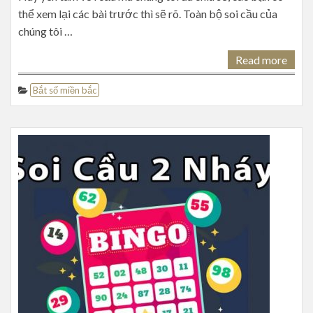
thể xem lại các bài trước thì sẽ rõ. Toàn bộ soi cầu của
chúng tôi …
Read more
Bắt số miền bắc