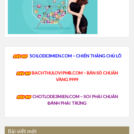
SOILODE3MIEN.COM – CHIẾN THẮNG CHỦ LÔ
BACHTHULOVIPMB.COM – BÁN SỐ CHUẨN
VÀNG 9999
CHOTLODE3MIEN.COM – SOI PHẢI CHUẨN
ĐÁNH PHẢI TRÚNG
Bài viết mới