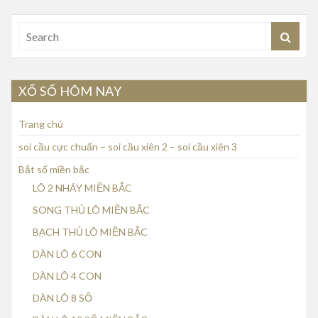
XỔ SỐ HÔM NAY
Trang chủ
soi cầu cực chuẩn – soi cầu xiên 2 – soi cầu xiên 3
Bắt số miền bắc
LÔ 2 NHÁY MIỀN BẮC
SONG THỦ LÔ MIỀN BẮC
BẠCH THỦ LÔ MIỀN BẮC
DÀN LÔ 6 CON
DÀN LÔ 4 CON
DÀN LÔ 8 SỐ