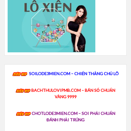
SOILODE3MIEN.COM – CHIẾN THẮNG CHỦ LÔ
BACHTHULOVIPMB.COM – BÁN SỐ CHUẨN
VÀNG 9999
CHOTLODE3MIEN.COM – SOI PHẢI CHUẨN
ĐÁNH PHẢI TRÚNG