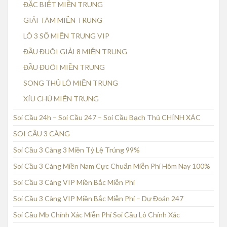
ĐẶC BIỆT MIỀN TRUNG
GIẢI TÁM MIỀN TRUNG
LÔ 3 SỐ MIỀN TRUNG VIP
ĐẦU ĐUÔI GIẢI 8 MIỀN TRUNG
ĐẦU ĐUÔI MIỀN TRUNG
SONG THỦ LÔ MIỀN TRUNG
XÍU CHỦ MIỀN TRUNG
Soi Cầu 24h – Soi Cầu 247 – Soi Cầu Bạch Thủ CHÍNH XÁC
SOI CẦU 3 CÀNG
Soi Cầu 3 Càng 3 Miền Tỷ Lệ Trúng 99%
Soi Cầu 3 Càng Miền Nam Cực Chuẩn Miễn Phí Hôm Nay 100%
Soi Cầu 3 Càng VIP Miền Bắc Miễn Phí
Soi Cầu 3 Càng VIP Miền Bắc Miễn Phí – Dự Đoán 247
Soi Cầu Mb Chính Xác Miễn Phí Soi Cầu Lô Chính Xác