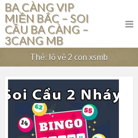
BA CÀNG VIP
Skip
to
MIỀN BẮC – SOI
content
CẦU BA CÀNG –
3CANG MB
Thẻ:
lô về 2 con xsmb