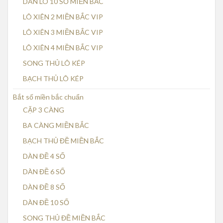
DÀN LÔ 10 SỐ MIỀN BẮC
LÔ XIÊN 2 MIỀN BẮC VIP
LÔ XIÊN 3 MIỀN BẮC VIP
LÔ XIÊN 4 MIỀN BẮC VIP
SONG THỦ LÔ KÉP
BẠCH THỦ LÔ KÉP
Bắt số miền bắc chuẩn
CẶP 3 CÀNG
BA CÀNG MIỀN BẮC
BẠCH THỦ ĐỀ MIỀN BẮC
DÀN ĐỀ 4 SỐ
DÀN ĐỀ 6 SỐ
DÀN ĐỀ 8 SỐ
DÀN ĐỀ 10 SỐ
SONG THỦ ĐỀ MIỀN BẮC