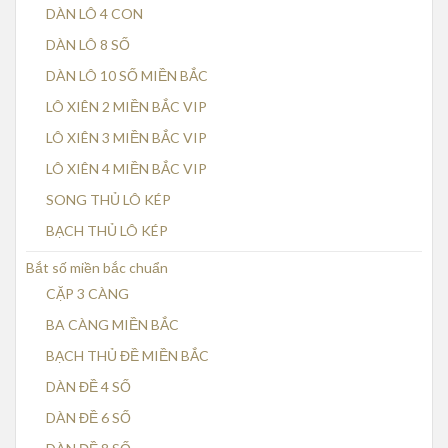
DÀN LÔ 4 CON
DÀN LÔ 8 SỐ
DÀN LÔ 10 SỐ MIỀN BẮC
LÔ XIÊN 2 MIỀN BẮC VIP
LÔ XIÊN 3 MIỀN BẮC VIP
LÔ XIÊN 4 MIỀN BẮC VIP
SONG THỦ LÔ KÉP
BẠCH THỦ LÔ KÉP
Bắt số miền bắc chuẩn
CẶP 3 CÀNG
BA CÀNG MIỀN BẮC
BẠCH THỦ ĐỀ MIỀN BẮC
DÀN ĐỀ 4 SỐ
DÀN ĐỀ 6 SỐ