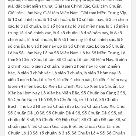
giải đặc biệt miền trung, Giải tám Chính Xác, Giải tám Chuẩn,
Giải tám Hôm Nay, Giải tám Miền Nam, Giải tám Miền Trung Vip,
lô 10 số chính xác, lô 10 số chuẩn, lô 10 số hôm nay, lô 3 số chính
xác, lô 3 số chuẩn, lô 3 số hôm nay, lô 3 số miền nam, lô 3 số miền
trung, lô 4 số chính xác, lô 4 số chuẩn, lô 4 số hôm nay, lô 6 số
chính xác, lô 6 số chuẩn, lô 6 số hôm nay, lô 8 số chính xác, lô 8
số chuẩn, lô 8 số hôm nay, Lô ba Số Chính Xác, Lô ba Số Chuẩn,
Lô ba Số Hôm Nay, Lô ba Số Miền Nam, Lô ba Số Miền Trung, Lô
tám Số Chính Xác, Lô tám Số Chuẩn, Lô tám Số Hôm Nay, lô xiên
2 chính xác, lô xiên 2 chuẩn, lô xiên 2 hôm nay, lô xiên 2 miền
bắc, lô xiên 3 chính xác, Lô xiên 3 chuẩn, lô xiên 3 hôm nay, lô
xiên 3 miền bắc, Lô xiên 4, lô xiên 4 chính xác, Lô xiên 4 hôm nay,
lô xiên 4 miền bắc, Lô Xiên ba Chính Xác, Lô Xiên ba Chuẩn, Lô
Xiên ba Hôm Nay, Lô Xiên ba Miền Bắc, Số Chuẩn ba Càng 2 Số,
Số Chuẩn Bạch Thủ Đề, Số Chuẩn Bạch Thủ Lô, Số Chuẩn
Bạch Thủ Lô 2 Nháy, Số Chuẩn Bao Lô, Số Chuẩn Cặp Xỉu Chủ,
Số Chuẩn Đề 10 Số, Số Chuẩn Đề 4 Số, Số Chuẩn Đề 6 Số, số
chuẩn đề 8 số, Số Chuẩn Đề Đầu Đuôi, Số Chuẩn Đề tám Số, số
chuẩn giải 8, Số Chuẩn Giải Đặc Biệt, Số Chuẩn Giải tám, Số
Chuẩn Lô 10 Số, số chuẩn lô 3 số, Số Chuẩn Lô 4 Số, Số Chuẩn