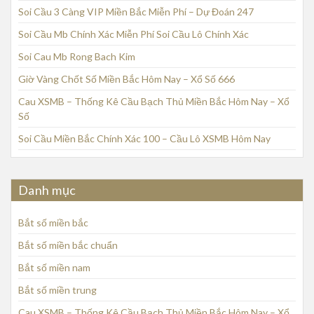
Soi Cầu 3 Càng VIP Miền Bắc Miễn Phí – Dự Đoán 247
Soi Cầu Mb Chính Xác Miễn Phí Soi Cầu Lô Chính Xác
Soi Cau Mb Rong Bach Kim
Giờ Vàng Chốt Số Miền Bắc Hôm Nay – Xổ Số 666
Cau XSMB – Thống Kê Cầu Bạch Thủ Miền Bắc Hôm Nay – Xổ
Số
Soi Cầu Miền Bắc Chính Xác 100 – Cầu Lô XSMB Hôm Nay
Danh mục
Bắt số miền bắc
Bắt số miền bắc chuẩn
Bắt số miền nam
Bắt số miền trung
Cau XSMB – Thống Kê Cầu Bạch Thủ Miền Bắc Hôm Nay – Xổ