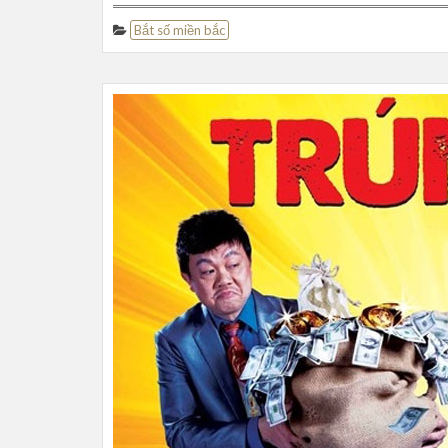
Bắt số miền bắc