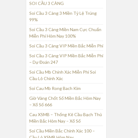
SOI CẦU 3 CÀNG
Soi Cầu 3 Càng 3 Miền Tỷ Lệ Trúng
99%
Soi Cầu 3 Càng Miền Nam Cực Chuẩn
Miễn Phí Hôm Nay 100%
Soi Cầu 3 Càng VIP Miền Bắc Miễn Phí
Soi Cầu 3 Càng VIP Miền Bắc Miễn Phí
– Dự Đoán 247
Soi Cầu Mb Chính Xác Miễn Phí Soi
Cầu Lô Chính Xác
Soi Cau Mb Rong Bach Kim
Giờ Vàng Chốt Số Miền Bắc Hôm Nay
– Xổ Số 666
Cau XSMB – Thống Kê Cầu Bạch Thủ
Miền Bắc Hôm Nay – Xổ Số
Soi Cầu Miền Bắc Chính Xác 100 –
Cầu Lô XSMB Hôm Nay