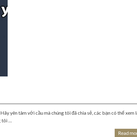
n tâm với cầu mà chúng tôi đã chia sẻ, các bạn có thể xem l
 tôi …
Read mo