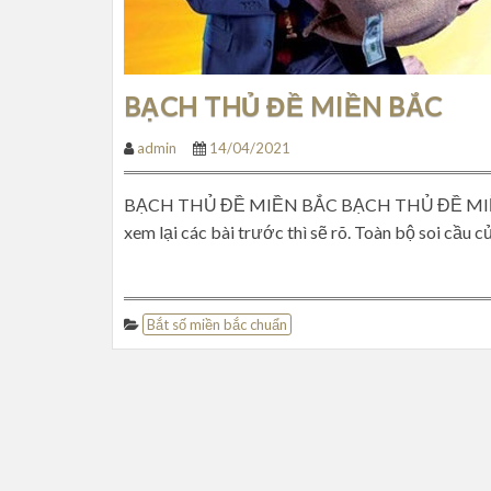
BẠCH THỦ ĐỀ MIỀN BẮC
admin
14/04/2021
BẠCH THỦ ĐỀ MIỀN BẮC BẠCH THỦ ĐỀ MIỀN BẮC 
xem lại các bài trước thì sẽ rõ. Toàn bộ soi cầu c
Bắt số miền bắc chuẩn