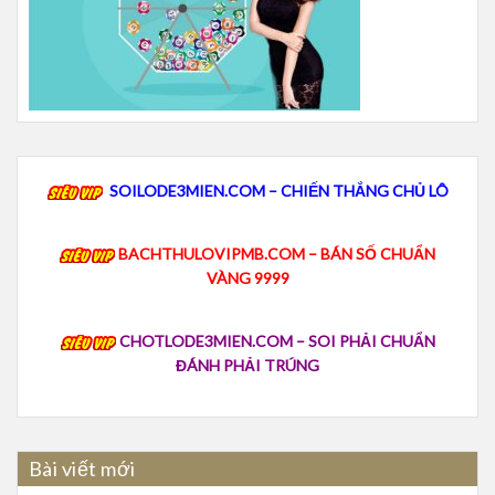
SOILODE3MIEN.COM – CHIẾN THẮNG CHỦ LÔ
BACHTHULOVIPMB.COM – BÁN SỐ CHUẨN
VÀNG 9999
CHOTLODE3MIEN.COM – SOI PHẢI CHUẨN
ĐÁNH PHẢI TRÚNG
Bài viết mới