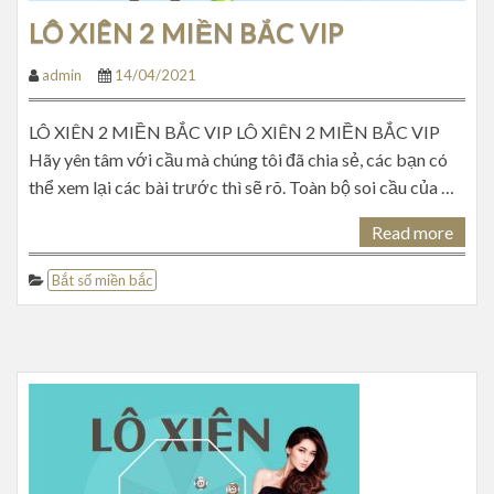
LÔ XIÊN 2 MIỀN BẮC VIP
admin
14/04/2021
LÔ XIÊN 2 MIỀN BẮC VIP LÔ XIÊN 2 MIỀN BẮC VIP
Hãy yên tâm với cầu mà chúng tôi đã chia sẻ, các bạn có
thể xem lại các bài trước thì sẽ rõ. Toàn bộ soi cầu của …
Read more
Bắt số miền bắc