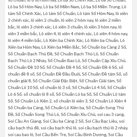
Lô ba Số Hôm Nay, Lô ba Số Miền Nam, Lô ba Số Miền Trung, Lô
tám Số Chính Xác, Lô tám Số Chuẩn, Lô tám Số Hôm Nay, lô xiên
2 chính xác, lô xiên 2 chuẩn, lô xiên 2 hôm nay, lô xiên 2 miền
bắc, lô xiên 3 chính xác, Lô xiên 3 chuẩn, lô xiên 3 hôm nay, lô
xiên 3 miền bắc, Lô xiên 4, lô xiên 4 chính xác, Lô xiên 4 hôm nay,
lô xiên 4 miền bắc, Lô Xiên ba Chính Xác, Lô Xiên ba Chuẩn, Lô
Xiên ba Hôm Nay, Lô Xiên ba Miền Bắc, Số Chuẩn ba Càng 2 Số,
Số Chuẩn Bạch Thủ Đề, Số Chuẩn Bạch Thủ Lô, Số Chuẩn
Bạch Thủ Lô 2 Nháy, Số Chuẩn Bao Lô, Số Chuẩn Cặp Xỉu Chủ,
Số Chuẩn Đề 10 Số, Số Chuẩn Đề 4 Số, Số Chuẩn Đề 6 Số, số
chuẩn đề 8 số, Số Chuẩn Đề Đầu Đuôi, Số Chuẩn Đề tám Số, số
chuẩn giải 8, Số Chuẩn Giải Đặc Biệt, Số Chuẩn Giải tám, Số
Chuẩn Lô 10 Số, số chuẩn lô 3 số, Số Chuẩn Lô 4 Số, Số Chuẩn
Lô 6 Số, số chuẩn lô 8 số, Số Chuẩn Lô ba Số, Số Chuẩn Lô tám
Số, Số Chuẩn Lô Xiên 2, số chuẩn lô xiên 3, Số Chuẩn Lô Xiên 4
Số Chuẩn ba Càng, Số Chuẩn Lô Xiên ba, Số Chuẩn Song Thủ
Đề, Số Chuẩn Song Thủ Lô, Số Chuẩn Xỉu Chủ, soi cau 3 cang,
Soi Cầu An Giang, Soi Cầu ba Càng 2 Số, Soi Cầu Bạc Liêu, soi
cầu bạch thủ đề, soi cầu bạch thủ lô, soi cầu bạch thủ lô 2 nháy,
soi cau bao lô, Soi Cầu Bến Tre, Soi Cầu Bình Dương, Soi Cầu