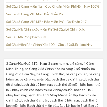
Soi Cầu 3 Càng Miền Nam Cực Chuẩn Miễn Phí Hôm Nay 100%
Soi Cầu 3 Càng VIP Miền Bắc Miễn Phí
Soi Cầu 3 Càng VIP Miền Bắc Miễn Phí – Dự Đoán 247
Soi Cầu Mb Chính Xác Miễn Phí Soi Cầu Lô Chính Xác
Soi Cau Mb Rong Bach Kim
Soi Cầu Miền Bắc Chính Xác 100 – Cầu Lô XSMB Hôm Nay
3 Càng Đầu Đuôi Miền Nam, 3 cang hom nay, 4 càng, 4 Càng
Miền Trung, ba Càng 2 Số Chính Xác, ba càng 2 số chuẩn, ba
Càng 2 Số Hôm Nay, ba Càng Chính Xác, ba càng chuẩn, ba càng
hôm nay, ba càng víp miền bắc, bach thu de chinh xac, bạch thủ
đề chuẩn, bạch thủ đề hôm nay, bạch thủ đề miền bắc, bạch thủ
lô 2 nháy chính xác, bạch thủ lô 2 nháy chuẩn, bạch thủ lô 2
nháy hôm nay, Bạch Thủ Lô 2 Nháy Miền Bắc Vip, bạch thủ lô
chính xác, bạch thủ lô chuẩn, bạch thủ lô hôm nay, bạch thủ lô
kép miền bắc, Bạch thủ lô miền bắc, Bao Lô, bao lô 3 số, Bao Lô