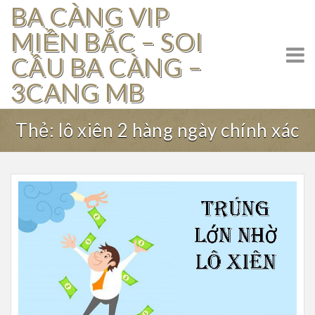
BA CÀNG VIP
Skip
to
MIỀN BẮC – SOI
content
CẦU BA CÀNG –
3CANG MB
Thẻ:
lô xiên 2 hàng ngày chính xác