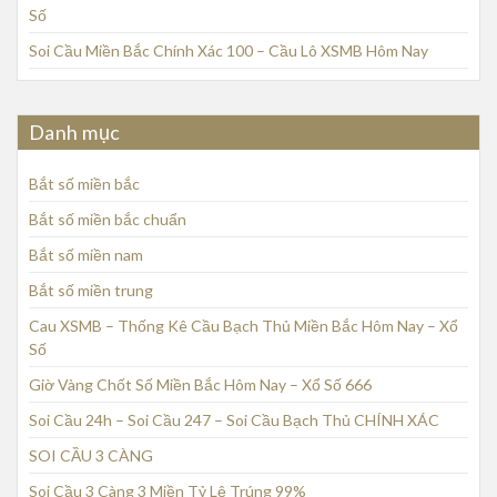
Số
Soi Cầu Miền Bắc Chính Xác 100 – Cầu Lô XSMB Hôm Nay
Danh mục
Bắt số miền bắc
Bắt số miền bắc chuẩn
Bắt số miền nam
Bắt số miền trung
Cau XSMB – Thống Kê Cầu Bạch Thủ Miền Bắc Hôm Nay – Xổ
Số
Giờ Vàng Chốt Số Miền Bắc Hôm Nay – Xổ Số 666
Soi Cầu 24h – Soi Cầu 247 – Soi Cầu Bạch Thủ CHÍNH XÁC
SOI CẦU 3 CÀNG
Soi Cầu 3 Càng 3 Miền Tỷ Lệ Trúng 99%