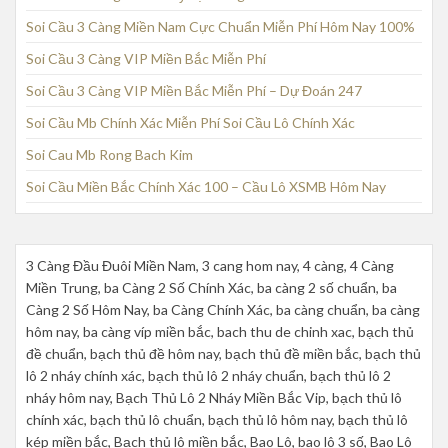
Soi Cầu 3 Càng Miền Nam Cực Chuẩn Miễn Phí Hôm Nay 100%
Soi Cầu 3 Càng VIP Miền Bắc Miễn Phí
Soi Cầu 3 Càng VIP Miền Bắc Miễn Phí – Dự Đoán 247
Soi Cầu Mb Chính Xác Miễn Phí Soi Cầu Lô Chính Xác
Soi Cau Mb Rong Bach Kim
Soi Cầu Miền Bắc Chính Xác 100 – Cầu Lô XSMB Hôm Nay
3 Càng Đầu Đuôi Miền Nam, 3 cang hom nay, 4 càng, 4 Càng
Miền Trung, ba Càng 2 Số Chính Xác, ba càng 2 số chuẩn, ba
Càng 2 Số Hôm Nay, ba Càng Chính Xác, ba càng chuẩn, ba càng
hôm nay, ba càng víp miền bắc, bach thu de chinh xac, bạch thủ
đề chuẩn, bạch thủ đề hôm nay, bạch thủ đề miền bắc, bạch thủ
lô 2 nháy chính xác, bạch thủ lô 2 nháy chuẩn, bạch thủ lô 2
nháy hôm nay, Bạch Thủ Lô 2 Nháy Miền Bắc Vip, bạch thủ lô
chính xác, bạch thủ lô chuẩn, bạch thủ lô hôm nay, bạch thủ lô
kép miền bắc, Bạch thủ lô miền bắc, Bao Lô, bao lô 3 số, Bao Lô