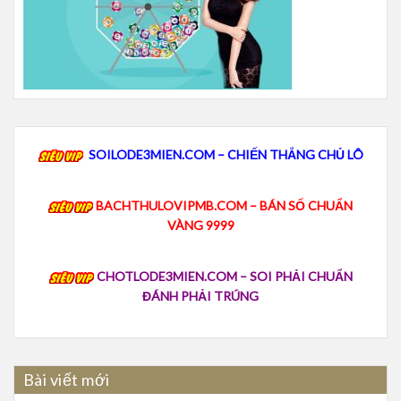
SOILODE3MIEN.COM – CHIẾN THẮNG CHỦ LÔ
BACHTHULOVIPMB.COM – BÁN SỐ CHUẨN
VÀNG 9999
CHOTLODE3MIEN.COM – SOI PHẢI CHUẨN
ĐÁNH PHẢI TRÚNG
Bài viết mới