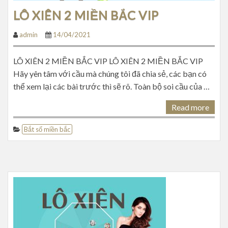
LÔ XIÊN 2 MIỀN BẮC VIP
admin
14/04/2021
LÔ XIÊN 2 MIỀN BẮC VIP LÔ XIÊN 2 MIỀN BẮC VIP
Hãy yên tâm với cầu mà chúng tôi đã chia sẻ, các bạn có
thể xem lại các bài trước thì sẽ rõ. Toàn bộ soi cầu của …
Read more
Bắt số miền bắc