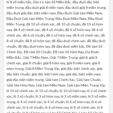
lô 8 số miền bắc, Dàn Lô tám Số Miền Bắc, đầu đuôi đặc biệt
miền trung, đầu đuôi giải 8 miền nam, đầu đuôi giải 8 miền trung,
đầu đuôi giải đặc biệt miền nam, Đầu Đuôi Giải tám Miền Nam,
Đầu Đuôi Giải tám Miền Trung, Đầu Đuôi Miền Nam, Đầu Đuôi
Miền Trung, đề 10 số chính xác, đề 10 số chuẩn, đề 10 số hôm
nay, đề 4 số chính xác, đề 4 số chuẩn, đề 4 số hôm nay, đề 6 số
chính xác, đề 6 số chuẩn, đề 6 số hôm nay, đề 8 số chính xác, đề
8 số chuẩn, đề 8 số hôm nay, đề đầu đuôi chính xác, đề đầu đuôi
chuẩn, đề đầu đuôi hôm nay, đề đầu đuôi miền bắc, Đề tám Số
Chính Xác, Đề tám Số Chuẩn, Đề tám Số Hôm Nay, Dự Đoán
Miền Bắc, Giải 7 Miền Nam, Giải 7 Miền Trung, giải 8, giải 8
chính xác, giải 8 chuẩn, giải 8 hôm nay, giải 8 miền nam, giai 8
mien trung, Giải 8 Miền Trung Vip, giải đặc biệt chính xác, giải
đặc biệt chuẩn, giải đặc biệt hôm nay, giải đặc biệt miền nam,
giải đặc biệt miền trung, Giải tám Chính Xác, Giải tám Chuẩn,
Giải tám Hôm Nay, Giải tám Miền Nam, Giải tám Miền Trung Vip,
lô 10 số chính xác, lô 10 số chuẩn, lô 10 số hôm nay, lô 3 số chính
xác, lô 3 số chuẩn, lô 3 số hôm nay, lô 3 số miền nam, lô 3 số miền
trung, lô 4 số chính xác, lô 4 số chuẩn, lô 4 số hôm nay, lô 6 số
chính xác, lô 6 số chuẩn, lô 6 số hôm nay, lô 8 số chính xác, lô 8
số chuẩn, lô 8 số hôm nay, Lô ba Số Chính Xác, Lô ba Số Chuẩn,