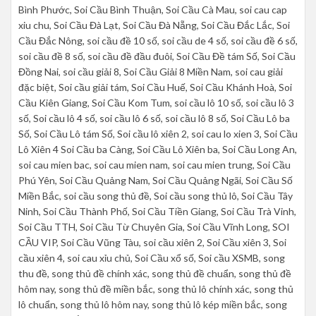
Bình Phước, Soi Cầu Bình Thuận, Soi Cầu Cà Mau, soi cau cap
xiu chu, Soi Cầu Đà Lạt, Soi Cầu Đà Nẵng, Soi Cầu Đắc Lắc, Soi
Cầu Đắc Nông, soi cầu đề 10 số, soi cầu de 4 số, soi cầu đề 6 số,
soi cầu đề 8 số, soi cầu đề đầu đuôi, Soi Cầu Đề tám Số, Soi Cầu
Đồng Nai, soi cầu giải 8, Soi Cầu Giải 8 Miền Nam, soi cau giải
đặc biệt, Soi cầu giải tám, Soi Cầu Huế, Soi Cầu Khánh Hoà, Soi
Cầu Kiên Giang, Soi Cầu Kom Tum, soi cầu lô 10 số, soi cầu lô 3
số, Soi cầu lô 4 số, soi cầu lô 6 số, soi cầu lô 8 số, Soi Cầu Lô ba
Số, Soi Cầu Lô tám Số, Soi cầu lô xiên 2, soi cau lo xien 3, Soi Cầu
Lô Xiên 4 Soi Cầu ba Càng, Soi Cầu Lô Xiên ba, Soi Cầu Long An,
soi cau mien bac, soi cau mien nam, soi cau mien trung, Soi Cầu
Phú Yên, Soi Cầu Quảng Nam, Soi Cầu Quảng Ngãi, Soi Cầu Số
Miền Bắc, soi cầu song thủ đề, Soi cầu song thủ lô, Soi Cầu Tây
Ninh, Soi Cầu Thành Phố, Soi Cầu Tiền Giang, Soi Cầu Trà Vinh,
Soi Cầu TTH, Soi Cầu Từ Chuyên Gia, Soi Cầu Vĩnh Long, SOI
CẦU VIP, Soi Cầu Vũng Tàu, soi cầu xiên 2, Soi Cầu xiên 3, Soi
cầu xiên 4, soi cau xỉu chủ, Soi Cầu xổ số, Soi cầu XSMB, song
thu đề, song thủ đề chính xác, song thủ đề chuẩn, song thủ đề
hôm nay, song thủ đề miền bắc, song thủ lô chính xác, song thủ
lô chuẩn, song thủ lô hôm nay, song thủ lô kép miền bắc, song