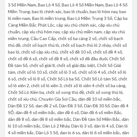
3 Số Miền Nam, Bao Lô 4 Số, Bao Lô 4 Số Miền Nam, Bao Lô 4 Số
Miền Trung, bao lô chính xác, bao lô chuẩn, bao lô hôm nay, bao
lô miền nam, Bao lô miền trung, Bao Lô Miền Trung 3 Số, Cặp ba
Càng Miền Bắc Phát Lộc, cặp xíu chủ chính xác, cặp xíu chủ
chuẩn, cặp xỉu chủ hôm nay, cặp xíu chủ miền nam, cặp xíu chủ
miền trung, Cầu Cao Cấp, chốt số ba càng 2 số, chốt số bạch
thủ đề, chốt số bạch thủ lô, chốt số bạch thủ lô 2 nháy, chốt số
bao lô, chốt số cặp xỉu chủ, chốt số đề 10 số, chốt số đề 4 số,
chốt số đề 6 số, chốt số đề 8 số, chốt số đề đầu đuôi, Chốt Số
Đề tám Số, chốt số giải 8, chốt số giải đặc biệt, Chốt Số Giải
tám, chốt số lô 10 số, chốt số lô 3 số, chốt số lô 4 số, chốt số lô
6 số, chốt số lô 8 số, Chốt Số Lô ba Số, Chốt Số Lô tám Số, chốt
số lô xiên 2, chốt số lô xiên 3, chốt số lô xiên 4 chốt số ba càng,
Chốt Số Lô Xiên ba, chốt số song thủ đề, chốt số song thủ lô,
chốt số xỉu chủ, Chuyên Gia Soi Cầu, dàn đề 10 số miền bắc,
Dàn Đề 12 Số, dan đề 2 số, Dàn Đề 3 Số, Dàn Đề 30 Số, Dàn đề 4
SỐ, dàn đề 4 số miền bắc, dàn đề 6 số, Dàn đề 6 số miền Bắc,
dàn đề 8 số, dàn đề 8 số miền bắc, Dàn Đề tám Số Miền Bắc, dàn
lô 10 số miền bắc, Dàn Lô 2 Nháy, Dàn lô 3 số, dàn lô 4 số, Dàn lô
4 số miền bắc, Dàn Lô 5 Số, dan lo 6 so, dàn lô 6 số miền bắc, dàn