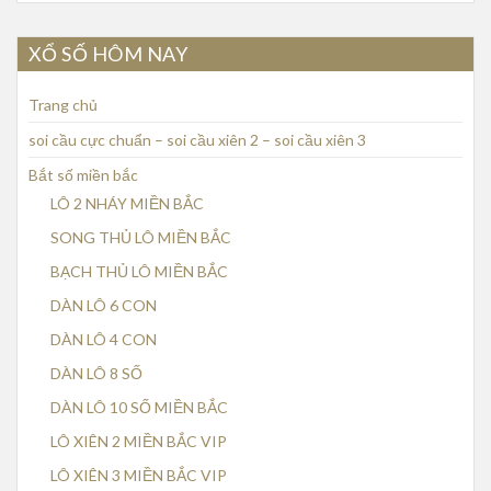
XỔ SỐ HÔM NAY
Trang chủ
soi cầu cực chuẩn – soi cầu xiên 2 – soi cầu xiên 3
Bắt số miền bắc
LÔ 2 NHÁY MIỀN BẮC
SONG THỦ LÔ MIỀN BẮC
BẠCH THỦ LÔ MIỀN BẮC
DÀN LÔ 6 CON
DÀN LÔ 4 CON
DÀN LÔ 8 SỐ
DÀN LÔ 10 SỐ MIỀN BẮC
LÔ XIÊN 2 MIỀN BẮC VIP
LÔ XIÊN 3 MIỀN BẮC VIP