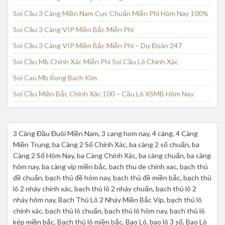
Soi Cầu 3 Càng Miền Nam Cực Chuẩn Miễn Phí Hôm Nay 100%
Soi Cầu 3 Càng VIP Miền Bắc Miễn Phí
Soi Cầu 3 Càng VIP Miền Bắc Miễn Phí – Dự Đoán 247
Soi Cầu Mb Chính Xác Miễn Phí Soi Cầu Lô Chính Xác
Soi Cau Mb Rong Bach Kim
Soi Cầu Miền Bắc Chính Xác 100 – Cầu Lô XSMB Hôm Nay
3 Càng Đầu Đuôi Miền Nam, 3 cang hom nay, 4 càng, 4 Càng
Miền Trung, ba Càng 2 Số Chính Xác, ba càng 2 số chuẩn, ba
Càng 2 Số Hôm Nay, ba Càng Chính Xác, ba càng chuẩn, ba càng
hôm nay, ba càng víp miền bắc, bach thu de chinh xac, bạch thủ
đề chuẩn, bạch thủ đề hôm nay, bạch thủ đề miền bắc, bạch thủ
lô 2 nháy chính xác, bạch thủ lô 2 nháy chuẩn, bạch thủ lô 2
nháy hôm nay, Bạch Thủ Lô 2 Nháy Miền Bắc Vip, bạch thủ lô
chính xác, bạch thủ lô chuẩn, bạch thủ lô hôm nay, bạch thủ lô
kép miền bắc, Bạch thủ lô miền bắc, Bao Lô, bao lô 3 số, Bao Lô