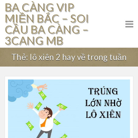
BA CÀNG VIP
Skip
to
MIỀN BẮC – SOI
content
CẦU BA CÀNG –
3CANG MB
Thẻ:
lô xiên 2 hay về trong tuần