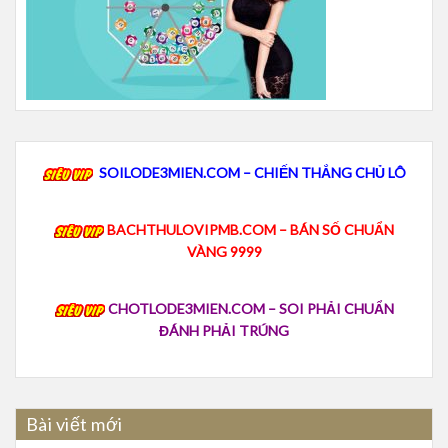
SOILODE3MIEN.COM – CHIẾN THẮNG CHỦ LÔ
BACHTHULOVIPMB.COM – BÁN SỐ CHUẨN
VÀNG 9999
CHOTLODE3MIEN.COM – SOI PHẢI CHUẨN
ĐÁNH PHẢI TRÚNG
Bài viết mới