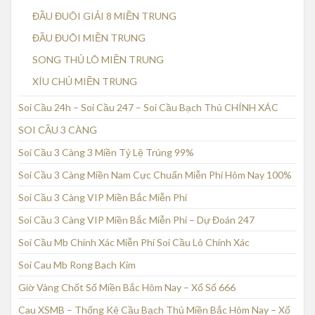
ĐẦU ĐUÔI GIẢI 8 MIỀN TRUNG
ĐẦU ĐUÔI MIỀN TRUNG
SONG THỦ LÔ MIỀN TRUNG
XÍU CHỦ MIỀN TRUNG
Soi Cầu 24h – Soi Cầu 247 – Soi Cầu Bạch Thủ CHÍNH XÁC
SOI CẦU 3 CÀNG
Soi Cầu 3 Càng 3 Miền Tỷ Lệ Trúng 99%
Soi Cầu 3 Càng Miền Nam Cực Chuẩn Miễn Phí Hôm Nay 100%
Soi Cầu 3 Càng VIP Miền Bắc Miễn Phí
Soi Cầu 3 Càng VIP Miền Bắc Miễn Phí – Dự Đoán 247
Soi Cầu Mb Chính Xác Miễn Phí Soi Cầu Lô Chính Xác
Soi Cau Mb Rong Bach Kim
Giờ Vàng Chốt Số Miền Bắc Hôm Nay – Xổ Số 666
Cau XSMB – Thống Kê Cầu Bạch Thủ Miền Bắc Hôm Nay – Xổ