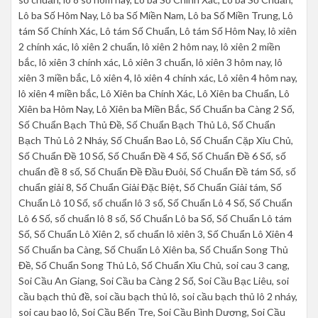
Lô ba Số Hôm Nay, Lô ba Số Miền Nam, Lô ba Số Miền Trung, Lô
tám Số Chính Xác, Lô tám Số Chuẩn, Lô tám Số Hôm Nay, lô xiên
2 chính xác, lô xiên 2 chuẩn, lô xiên 2 hôm nay, lô xiên 2 miền
bắc, lô xiên 3 chính xác, Lô xiên 3 chuẩn, lô xiên 3 hôm nay, lô
xiên 3 miền bắc, Lô xiên 4, lô xiên 4 chính xác, Lô xiên 4 hôm nay,
lô xiên 4 miền bắc, Lô Xiên ba Chính Xác, Lô Xiên ba Chuẩn, Lô
Xiên ba Hôm Nay, Lô Xiên ba Miền Bắc, Số Chuẩn ba Càng 2 Số,
Số Chuẩn Bạch Thủ Đề, Số Chuẩn Bạch Thủ Lô, Số Chuẩn
Bạch Thủ Lô 2 Nháy, Số Chuẩn Bao Lô, Số Chuẩn Cặp Xỉu Chủ,
Số Chuẩn Đề 10 Số, Số Chuẩn Đề 4 Số, Số Chuẩn Đề 6 Số, số
chuẩn đề 8 số, Số Chuẩn Đề Đầu Đuôi, Số Chuẩn Đề tám Số, số
chuẩn giải 8, Số Chuẩn Giải Đặc Biệt, Số Chuẩn Giải tám, Số
Chuẩn Lô 10 Số, số chuẩn lô 3 số, Số Chuẩn Lô 4 Số, Số Chuẩn
Lô 6 Số, số chuẩn lô 8 số, Số Chuẩn Lô ba Số, Số Chuẩn Lô tám
Số, Số Chuẩn Lô Xiên 2, số chuẩn lô xiên 3, Số Chuẩn Lô Xiên 4
Số Chuẩn ba Càng, Số Chuẩn Lô Xiên ba, Số Chuẩn Song Thủ
Đề, Số Chuẩn Song Thủ Lô, Số Chuẩn Xỉu Chủ, soi cau 3 cang,
Soi Cầu An Giang, Soi Cầu ba Càng 2 Số, Soi Cầu Bạc Liêu, soi
cầu bạch thủ đề, soi cầu bạch thủ lô, soi cầu bạch thủ lô 2 nháy,
soi cau bao lô, Soi Cầu Bến Tre, Soi Cầu Bình Dương, Soi Cầu