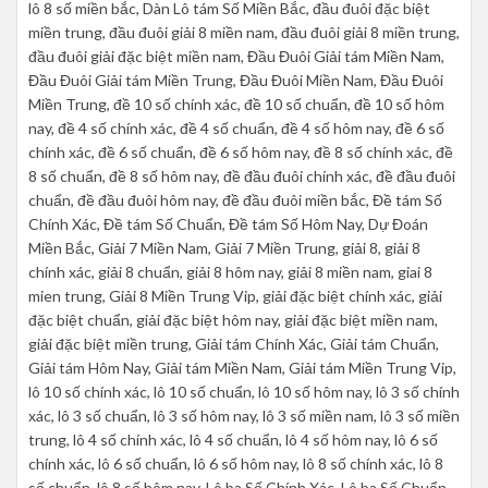
lô 8 số miền bắc, Dàn Lô tám Số Miền Bắc, đầu đuôi đặc biệt
miền trung, đầu đuôi giải 8 miền nam, đầu đuôi giải 8 miền trung,
đầu đuôi giải đặc biệt miền nam, Đầu Đuôi Giải tám Miền Nam,
Đầu Đuôi Giải tám Miền Trung, Đầu Đuôi Miền Nam, Đầu Đuôi
Miền Trung, đề 10 số chính xác, đề 10 số chuẩn, đề 10 số hôm
nay, đề 4 số chính xác, đề 4 số chuẩn, đề 4 số hôm nay, đề 6 số
chính xác, đề 6 số chuẩn, đề 6 số hôm nay, đề 8 số chính xác, đề
8 số chuẩn, đề 8 số hôm nay, đề đầu đuôi chính xác, đề đầu đuôi
chuẩn, đề đầu đuôi hôm nay, đề đầu đuôi miền bắc, Đề tám Số
Chính Xác, Đề tám Số Chuẩn, Đề tám Số Hôm Nay, Dự Đoán
Miền Bắc, Giải 7 Miền Nam, Giải 7 Miền Trung, giải 8, giải 8
chính xác, giải 8 chuẩn, giải 8 hôm nay, giải 8 miền nam, giai 8
mien trung, Giải 8 Miền Trung Vip, giải đặc biệt chính xác, giải
đặc biệt chuẩn, giải đặc biệt hôm nay, giải đặc biệt miền nam,
giải đặc biệt miền trung, Giải tám Chính Xác, Giải tám Chuẩn,
Giải tám Hôm Nay, Giải tám Miền Nam, Giải tám Miền Trung Vip,
lô 10 số chính xác, lô 10 số chuẩn, lô 10 số hôm nay, lô 3 số chính
xác, lô 3 số chuẩn, lô 3 số hôm nay, lô 3 số miền nam, lô 3 số miền
trung, lô 4 số chính xác, lô 4 số chuẩn, lô 4 số hôm nay, lô 6 số
chính xác, lô 6 số chuẩn, lô 6 số hôm nay, lô 8 số chính xác, lô 8
số chuẩn, lô 8 số hôm nay, Lô ba Số Chính Xác, Lô ba Số Chuẩn,