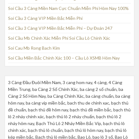
Soi Cầu 3 Càng Miền Nam Cực Chuẩn Miễn Phí Hôm Nay 100%
Soi Cầu 3 Càng VIP Miền Bắc Miễn Phí
Soi Cầu 3 Càng VIP Miền Bắc Miễn Phí – Dự Đoán 247
Soi Cầu Mb Chính Xác Miễn Phí Soi Cầu Lô Chính Xác
Soi Cau Mb Rong Bach Kim
Soi Cầu Miền Bắc Chính Xác 100 – Cầu Lô XSMB Hôm Nay
3 Càng Đầu Đuôi Miền Nam, 3 cang hom nay, 4 càng, 4 Càng
Miền Trung, ba Càng 2 Số Chính Xác, ba càng 2 số chuẩn, ba
Càng 2 Số Hôm Nay, ba Càng Chính Xác, ba càng chuẩn, ba càng
hôm nay, ba càng víp miền bắc, bach thu de chinh xac, bạch thủ
đề chuẩn, bạch thủ đề hôm nay, bạch thủ đề miền bắc, bạch thủ
lô 2 nháy chính xác, bạch thủ lô 2 nháy chuẩn, bạch thủ lô 2
nháy hôm nay, Bạch Thủ Lô 2 Nháy Miền Bắc Vip, bạch thủ lô
chính xác, bạch thủ lô chuẩn, bạch thủ lô hôm nay, bạch thủ lô
kép miền bắc, Bạch thủ lô miền bắc, Bao Lô, bao lô 3 số, Bao Lô