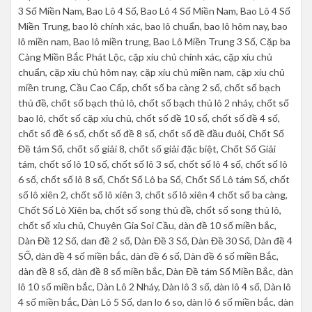
3 Số Miền Nam, Bao Lô 4 Số, Bao Lô 4 Số Miền Nam, Bao Lô 4 Số
Miền Trung, bao lô chính xác, bao lô chuẩn, bao lô hôm nay, bao
lô miền nam, Bao lô miền trung, Bao Lô Miền Trung 3 Số, Cặp ba
Càng Miền Bắc Phát Lộc, cặp xíu chủ chính xác, cặp xíu chủ
chuẩn, cặp xỉu chủ hôm nay, cặp xíu chủ miền nam, cặp xíu chủ
miền trung, Cầu Cao Cấp, chốt số ba càng 2 số, chốt số bạch
thủ đề, chốt số bạch thủ lô, chốt số bạch thủ lô 2 nháy, chốt số
bao lô, chốt số cặp xỉu chủ, chốt số đề 10 số, chốt số đề 4 số,
chốt số đề 6 số, chốt số đề 8 số, chốt số đề đầu đuôi, Chốt Số
Đề tám Số, chốt số giải 8, chốt số giải đặc biệt, Chốt Số Giải
tám, chốt số lô 10 số, chốt số lô 3 số, chốt số lô 4 số, chốt số lô
6 số, chốt số lô 8 số, Chốt Số Lô ba Số, Chốt Số Lô tám Số, chốt
số lô xiên 2, chốt số lô xiên 3, chốt số lô xiên 4 chốt số ba càng,
Chốt Số Lô Xiên ba, chốt số song thủ đề, chốt số song thủ lô,
chốt số xỉu chủ, Chuyên Gia Soi Cầu, dàn đề 10 số miền bắc,
Dàn Đề 12 Số, dan đề 2 số, Dàn Đề 3 Số, Dàn Đề 30 Số, Dàn đề 4
SỐ, dàn đề 4 số miền bắc, dàn đề 6 số, Dàn đề 6 số miền Bắc,
dàn đề 8 số, dàn đề 8 số miền bắc, Dàn Đề tám Số Miền Bắc, dàn
lô 10 số miền bắc, Dàn Lô 2 Nháy, Dàn lô 3 số, dàn lô 4 số, Dàn lô
4 số miền bắc, Dàn Lô 5 Số, dan lo 6 so, dàn lô 6 số miền bắc, dàn