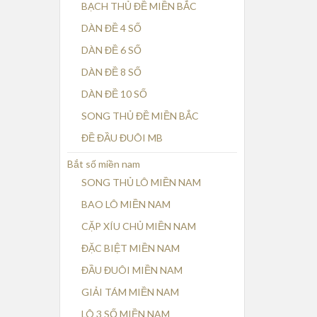
BẠCH THỦ ĐỀ MIỀN BẮC
DÀN ĐỀ 4 SỐ
DÀN ĐỀ 6 SỐ
DÀN ĐỀ 8 SỐ
DÀN ĐỀ 10 SỐ
SONG THỦ ĐỀ MIỀN BẮC
ĐỀ ĐẦU ĐUÔI MB
Bắt số miền nam
SONG THỦ LÔ MIỀN NAM
BAO LÔ MIỀN NAM
CẶP XÍU CHỦ MIỀN NAM
ĐẶC BIỆT MIỀN NAM
ĐẦU ĐUÔI MIỀN NAM
GIẢI TÁM MIỀN NAM
LÔ 3 SỐ MIỀN NAM