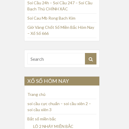
Soi Cầu 24h – Soi Cầu 247 – Soi Cầu
Bạch Thủ CHÍNH XÁC
Soi Cau Mb Rong Bach Kim
Giờ Vàng Chốt Số Miền Bắc Hôm Nay
– Xổ Số 666
XỔ SỐ HÔM NAY
Trang chủ
soi cầu cực chuẩn – soi cầu xiên 2 –
soi cầu xiên 3
Bắt số miền bắc
LÔ 2 NHÁY MIỀN BẮC