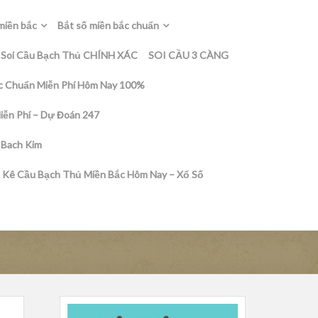
miền bắc
Bắt số miền bắc chuẩn
 – Soi Cầu Bạch Thủ CHÍNH XÁC
SOI CẦU 3 CÀNG
c Chuẩn Miễn Phí Hôm Nay 100%
iễn Phí – Dự Đoán 247
 Bach Kim
Kê Cầu Bạch Thủ Miền Bắc Hôm Nay – Xổ Số