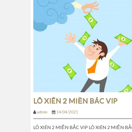
LÔ XIÊN 2 MIỀN BẮC VIP
admin
14/04/2021
LÔ XIÊN 2 MIỀN BẮC VIP LÔ XIÊN 2 MIỀN BẮC VI