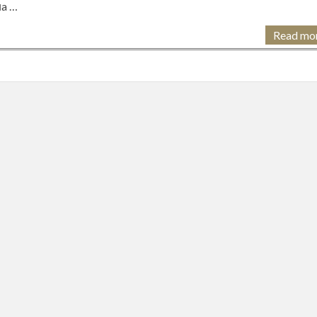
ủa …
Read mo