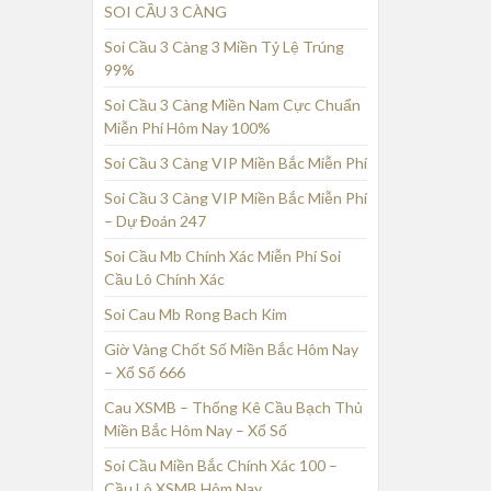
SOI CẦU 3 CÀNG
Soi Cầu 3 Càng 3 Miền Tỷ Lệ Trúng
99%
Soi Cầu 3 Càng Miền Nam Cực Chuẩn
Miễn Phí Hôm Nay 100%
Soi Cầu 3 Càng VIP Miền Bắc Miễn Phí
Soi Cầu 3 Càng VIP Miền Bắc Miễn Phí
– Dự Đoán 247
Soi Cầu Mb Chính Xác Miễn Phí Soi
Cầu Lô Chính Xác
Soi Cau Mb Rong Bach Kim
Giờ Vàng Chốt Số Miền Bắc Hôm Nay
– Xổ Số 666
Cau XSMB – Thống Kê Cầu Bạch Thủ
Miền Bắc Hôm Nay – Xổ Số
Soi Cầu Miền Bắc Chính Xác 100 –
Cầu Lô XSMB Hôm Nay