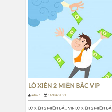
LÔ XIÊN 2 MIỀN BẮC VIP
admin
14/04/2021
LÔ XIÊN 2 MIỀN BẮC VIP LÔ XIÊN 2 MIỀN BẮC VI