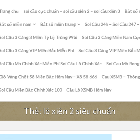
Trang chủ
soi cầu cực chuẩn – soi cầu xiên 2 – soi cầu xiên 3
Bắt số 
Bắt số miền nam
Bắt số miền trung
Soi Cầu 24h – Soi Cầu 247
Soi Cầu 3 Càng 3 Miền Tỷ Lệ Trúng 99%
Soi Cầu 3 Càng Miền Nam Cự
Soi Cầu 3 Càng VIP Miền Bắc Miễn Phí
Soi Cầu 3 Càng VIP Miền Bắc M
Soi Cầu Mb Chính Xác Miễn Phí Soi Cầu Lô Chính Xác
Soi Cau Mb Rong
Giờ Vàng Chốt Số Miền Bắc Hôm Nay – Xổ Số 666
Cau XSMB – Thống 
Soi Cầu Miền Bắc Chính Xác 100 – Cầu Lô XSMB Hôm Nay
Thẻ:
lô xiên 2 siêu chuẩn