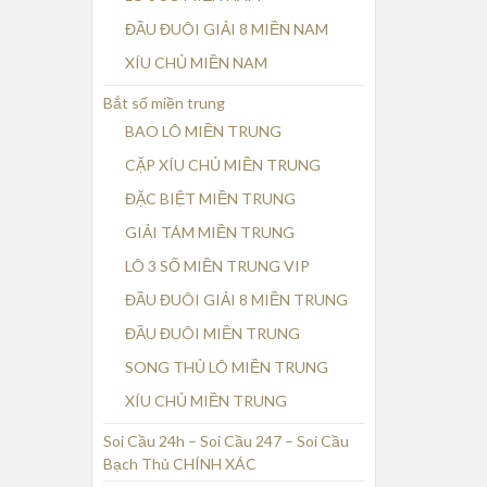
ĐẦU ĐUÔI GIẢI 8 MIỀN NAM
XÍU CHỦ MIỀN NAM
Bắt số miền trung
BAO LÔ MIỀN TRUNG
CẶP XÍU CHỦ MIỀN TRUNG
ĐẶC BIỆT MIỀN TRUNG
GIẢI TÁM MIỀN TRUNG
LÔ 3 SỐ MIỀN TRUNG VIP
ĐẦU ĐUÔI GIẢI 8 MIỀN TRUNG
ĐẦU ĐUÔI MIỀN TRUNG
SONG THỦ LÔ MIỀN TRUNG
XÍU CHỦ MIỀN TRUNG
Soi Cầu 24h – Soi Cầu 247 – Soi Cầu
Bạch Thủ CHÍNH XÁC