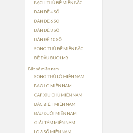
BẠCH THỦ ĐỀ MIỀN BẮC
DÀN ĐỀ 4 SỐ
DÀN ĐỀ 6 SỐ
DÀN ĐỀ 8 SỐ
DÀN ĐỀ 10 SỐ
SONG THỦ ĐỀ MIỀN BẮC
ĐỀ ĐẦU ĐUÔI MB
Bắt số miền nam
SONG THỦ LÔ MIỀN NAM
BAO LÔ MIỀN NAM
CẶP XÍU CHỦ MIỀN NAM
ĐẶC BIỆT MIỀN NAM
ĐẦU ĐUÔI MIỀN NAM
GIẢI TÁM MIỀN NAM
LÔ 3 SỐ MIỀN NAM