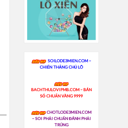
SOILODE3MIEN.COM –
CHIẾN THẮNG CHỦ LÔ
BACHTHULOVIPMB.COM – BÁN
SỐ CHUẨN VÀNG 9999
CHOTLODE3MIEN.COM
– SOI PHẢI CHUẨN ĐÁNH PHẢI
TRÚNG