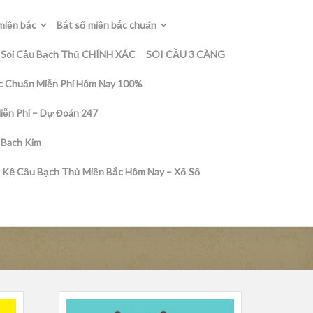
miền bắc
Bắt số miền bắc chuẩn
 – Soi Cầu Bạch Thủ CHÍNH XÁC
SOI CẦU 3 CÀNG
c Chuẩn Miễn Phí Hôm Nay 100%
iễn Phí – Dự Đoán 247
 Bach Kim
Kê Cầu Bạch Thủ Miền Bắc Hôm Nay – Xổ Số