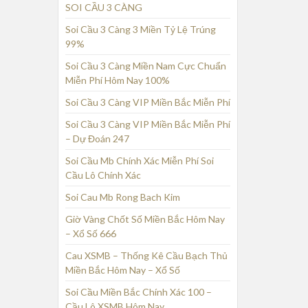
SOI CẦU 3 CÀNG
Soi Cầu 3 Càng 3 Miền Tỷ Lệ Trúng
99%
Soi Cầu 3 Càng Miền Nam Cực Chuẩn
Miễn Phí Hôm Nay 100%
Soi Cầu 3 Càng VIP Miền Bắc Miễn Phí
Soi Cầu 3 Càng VIP Miền Bắc Miễn Phí
– Dự Đoán 247
Soi Cầu Mb Chính Xác Miễn Phí Soi
Cầu Lô Chính Xác
Soi Cau Mb Rong Bach Kim
Giờ Vàng Chốt Số Miền Bắc Hôm Nay
– Xổ Số 666
Cau XSMB – Thống Kê Cầu Bạch Thủ
Miền Bắc Hôm Nay – Xổ Số
Soi Cầu Miền Bắc Chính Xác 100 –
Cầu Lô XSMB Hôm Nay