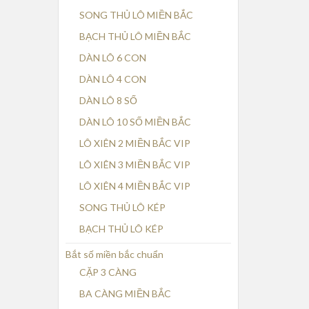
SONG THỦ LÔ MIỀN BẮC
BẠCH THỦ LÔ MIỀN BẮC
DÀN LÔ 6 CON
DÀN LÔ 4 CON
DÀN LÔ 8 SỐ
DÀN LÔ 10 SỐ MIỀN BẮC
LÔ XIÊN 2 MIỀN BẮC VIP
LÔ XIÊN 3 MIỀN BẮC VIP
LÔ XIÊN 4 MIỀN BẮC VIP
SONG THỦ LÔ KÉP
BẠCH THỦ LÔ KÉP
Bắt số miền bắc chuẩn
CẶP 3 CÀNG
BA CÀNG MIỀN BẮC