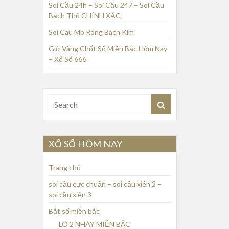
Soi Cầu 24h – Soi Cầu 247 – Soi Cầu
Bạch Thủ CHÍNH XÁC
Soi Cau Mb Rong Bach Kim
Giờ Vàng Chốt Số Miền Bắc Hôm Nay
– Xổ Số 666
XỔ SỐ HÔM NAY
Trang chủ
soi cầu cực chuẩn – soi cầu xiên 2 –
soi cầu xiên 3
Bắt số miền bắc
LÔ 2 NHÁY MIỀN BẮC