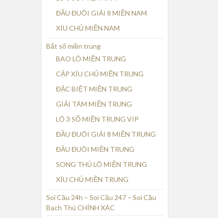
ĐẦU ĐUÔI GIẢI 8 MIỀN NAM
XÍU CHỦ MIỀN NAM
Bắt số miền trung
BAO LÔ MIỀN TRUNG
CẶP XÍU CHỦ MIỀN TRUNG
ĐẶC BIỆT MIỀN TRUNG
GIẢI TÁM MIỀN TRUNG
LÔ 3 SỐ MIỀN TRUNG VIP
ĐẦU ĐUÔI GIẢI 8 MIỀN TRUNG
ĐẦU ĐUÔI MIỀN TRUNG
SONG THỦ LÔ MIỀN TRUNG
XÍU CHỦ MIỀN TRUNG
Soi Cầu 24h – Soi Cầu 247 – Soi Cầu
Bạch Thủ CHÍNH XÁC