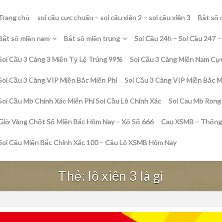
Trang chủ
soi cầu cực chuẩn – soi cầu xiên 2 – soi cầu xiên 3
Bắt số 
Bắt số miền nam
Bắt số miền trung
Soi Cầu 24h – Soi Cầu 247
Soi Cầu 3 Càng 3 Miền Tỷ Lệ Trúng 99%
Soi Cầu 3 Càng Miền Nam Cự
Soi Cầu 3 Càng VIP Miền Bắc Miễn Phí
Soi Cầu 3 Càng VIP Miền Bắc M
Soi Cầu Mb Chính Xác Miễn Phí Soi Cầu Lô Chính Xác
Soi Cau Mb Rong
Giờ Vàng Chốt Số Miền Bắc Hôm Nay – Xổ Số 666
Cau XSMB – Thống 
Soi Cầu Miền Bắc Chính Xác 100 – Cầu Lô XSMB Hôm Nay
Thẻ:
lô xiên 3 là gì