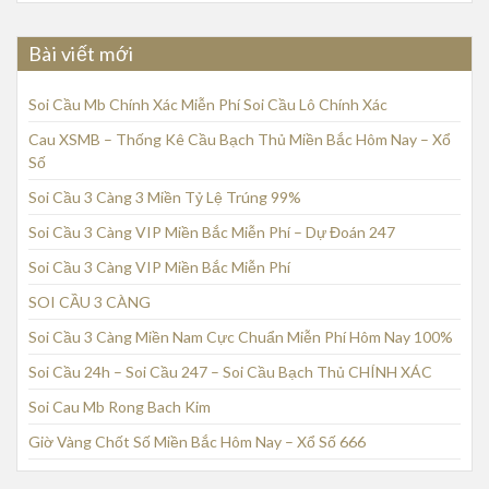
Bài viết mới
Soi Cầu Mb Chính Xác Miễn Phí Soi Cầu Lô Chính Xác
Cau XSMB – Thống Kê Cầu Bạch Thủ Miền Bắc Hôm Nay – Xổ
Số
Soi Cầu 3 Càng 3 Miền Tỷ Lệ Trúng 99%
Soi Cầu 3 Càng VIP Miền Bắc Miễn Phí – Dự Đoán 247
Soi Cầu 3 Càng VIP Miền Bắc Miễn Phí
SOI CẦU 3 CÀNG
Soi Cầu 3 Càng Miền Nam Cực Chuẩn Miễn Phí Hôm Nay 100%
Soi Cầu 24h – Soi Cầu 247 – Soi Cầu Bạch Thủ CHÍNH XÁC
Soi Cau Mb Rong Bach Kim
Giờ Vàng Chốt Số Miền Bắc Hôm Nay – Xổ Số 666