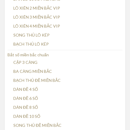
LÔ XIÊN 2 MIỀN BẮC VIP
LÔ XIÊN 3 MIỀN BẮC VIP
LÔ XIÊN 4 MIỀN BẮC VIP
SONG THỦ LÔ KÉP
BẠCH THỦ LÔ KÉP
Bắt số miền bắc chuẩn
CẶP 3 CÀNG
BA CÀNG MIỀN BẮC
BẠCH THỦ ĐỀ MIỀN BẮC
DÀN ĐỀ 4 SỐ
DÀN ĐỀ 6 SỐ
DÀN ĐỀ 8 SỐ
DÀN ĐỀ 10 SỐ
SONG THỦ ĐỀ MIỀN BẮC