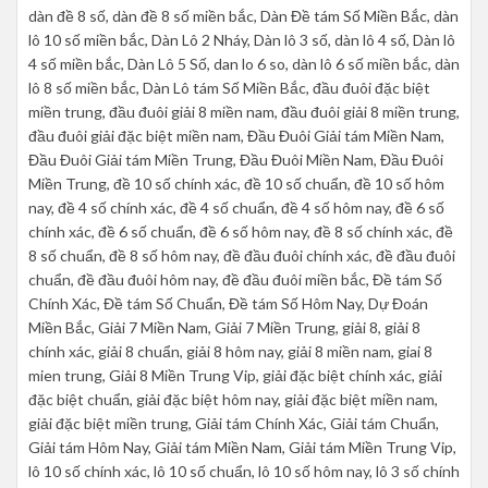
dàn đề 8 số, dàn đề 8 số miền bắc, Dàn Đề tám Số Miền Bắc, dàn
lô 10 số miền bắc, Dàn Lô 2 Nháy, Dàn lô 3 số, dàn lô 4 số, Dàn lô
4 số miền bắc, Dàn Lô 5 Số, dan lo 6 so, dàn lô 6 số miền bắc, dàn
lô 8 số miền bắc, Dàn Lô tám Số Miền Bắc, đầu đuôi đặc biệt
miền trung, đầu đuôi giải 8 miền nam, đầu đuôi giải 8 miền trung,
đầu đuôi giải đặc biệt miền nam, Đầu Đuôi Giải tám Miền Nam,
Đầu Đuôi Giải tám Miền Trung, Đầu Đuôi Miền Nam, Đầu Đuôi
Miền Trung, đề 10 số chính xác, đề 10 số chuẩn, đề 10 số hôm
nay, đề 4 số chính xác, đề 4 số chuẩn, đề 4 số hôm nay, đề 6 số
chính xác, đề 6 số chuẩn, đề 6 số hôm nay, đề 8 số chính xác, đề
8 số chuẩn, đề 8 số hôm nay, đề đầu đuôi chính xác, đề đầu đuôi
chuẩn, đề đầu đuôi hôm nay, đề đầu đuôi miền bắc, Đề tám Số
Chính Xác, Đề tám Số Chuẩn, Đề tám Số Hôm Nay, Dự Đoán
Miền Bắc, Giải 7 Miền Nam, Giải 7 Miền Trung, giải 8, giải 8
chính xác, giải 8 chuẩn, giải 8 hôm nay, giải 8 miền nam, giai 8
mien trung, Giải 8 Miền Trung Vip, giải đặc biệt chính xác, giải
đặc biệt chuẩn, giải đặc biệt hôm nay, giải đặc biệt miền nam,
giải đặc biệt miền trung, Giải tám Chính Xác, Giải tám Chuẩn,
Giải tám Hôm Nay, Giải tám Miền Nam, Giải tám Miền Trung Vip,
lô 10 số chính xác, lô 10 số chuẩn, lô 10 số hôm nay, lô 3 số chính