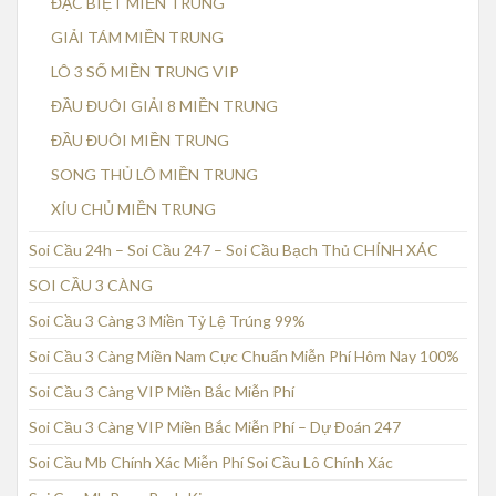
ĐẶC BIỆT MIỀN TRUNG
GIẢI TÁM MIỀN TRUNG
LÔ 3 SỐ MIỀN TRUNG VIP
ĐẦU ĐUÔI GIẢI 8 MIỀN TRUNG
ĐẦU ĐUÔI MIỀN TRUNG
SONG THỦ LÔ MIỀN TRUNG
XÍU CHỦ MIỀN TRUNG
Soi Cầu 24h – Soi Cầu 247 – Soi Cầu Bạch Thủ CHÍNH XÁC
SOI CẦU 3 CÀNG
Soi Cầu 3 Càng 3 Miền Tỷ Lệ Trúng 99%
Soi Cầu 3 Càng Miền Nam Cực Chuẩn Miễn Phí Hôm Nay 100%
Soi Cầu 3 Càng VIP Miền Bắc Miễn Phí
Soi Cầu 3 Càng VIP Miền Bắc Miễn Phí – Dự Đoán 247
Soi Cầu Mb Chính Xác Miễn Phí Soi Cầu Lô Chính Xác