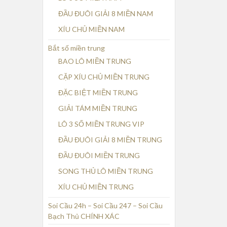
ĐẦU ĐUÔI GIẢI 8 MIỀN NAM
XÍU CHỦ MIỀN NAM
Bắt số miền trung
BAO LÔ MIỀN TRUNG
CẶP XÍU CHỦ MIỀN TRUNG
ĐẶC BIỆT MIỀN TRUNG
GIẢI TÁM MIỀN TRUNG
LÔ 3 SỐ MIỀN TRUNG VIP
ĐẦU ĐUÔI GIẢI 8 MIỀN TRUNG
ĐẦU ĐUÔI MIỀN TRUNG
SONG THỦ LÔ MIỀN TRUNG
XÍU CHỦ MIỀN TRUNG
Soi Cầu 24h – Soi Cầu 247 – Soi Cầu
Bạch Thủ CHÍNH XÁC