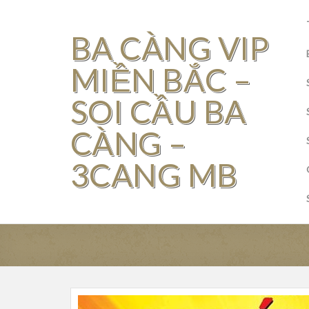
Skip
to
BA CÀNG VIP
content
MIỀN BẮC –
SOI CẦU BA
CÀNG –
3CANG MB