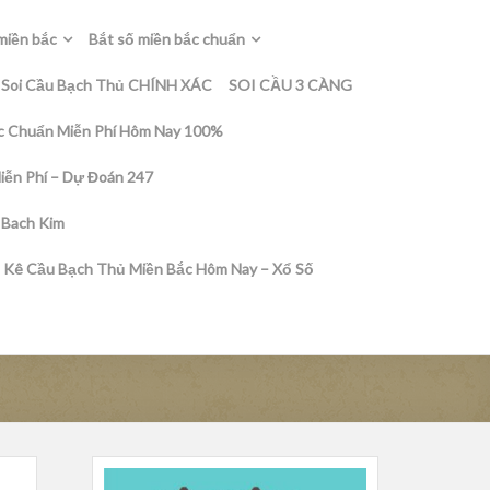
miền bắc
Bắt số miền bắc chuẩn
 – Soi Cầu Bạch Thủ CHÍNH XÁC
SOI CẦU 3 CÀNG
c Chuẩn Miễn Phí Hôm Nay 100%
iễn Phí – Dự Đoán 247
 Bach Kim
Kê Cầu Bạch Thủ Miền Bắc Hôm Nay – Xổ Số