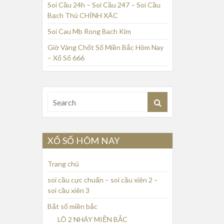
Soi Cầu 24h – Soi Cầu 247 – Soi Cầu
Bạch Thủ CHÍNH XÁC
Soi Cau Mb Rong Bach Kim
Giờ Vàng Chốt Số Miền Bắc Hôm Nay
– Xổ Số 666
XỔ SỐ HÔM NAY
Trang chủ
soi cầu cực chuẩn – soi cầu xiên 2 –
soi cầu xiên 3
Bắt số miền bắc
LÔ 2 NHÁY MIỀN BẮC