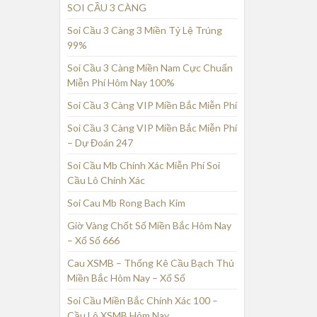
SOI CẦU 3 CÀNG
Soi Cầu 3 Càng 3 Miền Tỷ Lệ Trúng
99%
Soi Cầu 3 Càng Miền Nam Cực Chuẩn
Miễn Phí Hôm Nay 100%
Soi Cầu 3 Càng VIP Miền Bắc Miễn Phí
Soi Cầu 3 Càng VIP Miền Bắc Miễn Phí
– Dự Đoán 247
Soi Cầu Mb Chính Xác Miễn Phí Soi
Cầu Lô Chính Xác
Soi Cau Mb Rong Bach Kim
Giờ Vàng Chốt Số Miền Bắc Hôm Nay
– Xổ Số 666
Cau XSMB – Thống Kê Cầu Bạch Thủ
Miền Bắc Hôm Nay – Xổ Số
Soi Cầu Miền Bắc Chính Xác 100 –
Cầu Lô XSMB Hôm Nay