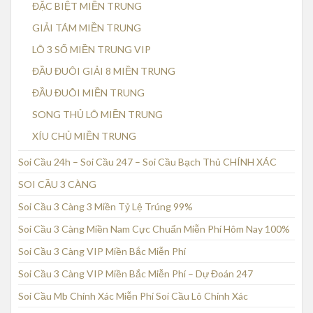
ĐẶC BIỆT MIỀN TRUNG
GIẢI TÁM MIỀN TRUNG
LÔ 3 SỐ MIỀN TRUNG VIP
ĐẦU ĐUÔI GIẢI 8 MIỀN TRUNG
ĐẦU ĐUÔI MIỀN TRUNG
SONG THỦ LÔ MIỀN TRUNG
XÍU CHỦ MIỀN TRUNG
Soi Cầu 24h – Soi Cầu 247 – Soi Cầu Bạch Thủ CHÍNH XÁC
SOI CẦU 3 CÀNG
Soi Cầu 3 Càng 3 Miền Tỷ Lệ Trúng 99%
Soi Cầu 3 Càng Miền Nam Cực Chuẩn Miễn Phí Hôm Nay 100%
Soi Cầu 3 Càng VIP Miền Bắc Miễn Phí
Soi Cầu 3 Càng VIP Miền Bắc Miễn Phí – Dự Đoán 247
Soi Cầu Mb Chính Xác Miễn Phí Soi Cầu Lô Chính Xác