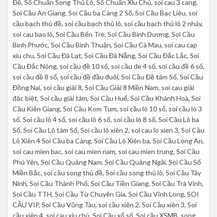
Đề, Số Chuẩn Song Thủ Lô, Số Chuẩn Xỉu Chủ, soi cau 3 cang,
Soi Cầu An Giang, Soi Cầu ba Càng 2 Số, Soi Cầu Bạc Liêu, soi
cầu bạch thủ đề, soi cầu bạch thủ lô, soi cầu bạch thủ lô 2 nháy,
soi cau bao lô, Soi Cầu Bến Tre, Soi Cầu Bình Dương, Soi Cầu
Bình Phước, Soi Cầu Bình Thuận, Soi Cầu Cà Mau, soi cau cap
xiu chu, Soi Cầu Đà Lạt, Soi Cầu Đà Nẵng, Soi Cầu Đắc Lắc, Soi
Cầu Đắc Nông, soi cầu đề 10 số, soi cầu de 4 số, soi cầu đề 6 số,
soi cầu đề 8 số, soi cầu đề đầu đuôi, Soi Cầu Đề tám Số, Soi Cầu
Đồng Nai, soi cầu giải 8, Soi Cầu Giải 8 Miền Nam, soi cau giải
đặc biệt, Soi cầu giải tám, Soi Cầu Huế, Soi Cầu Khánh Hoà, Soi
Cầu Kiên Giang, Soi Cầu Kom Tum, soi cầu lô 10 số, soi cầu lô 3
số, Soi cầu lô 4 số, soi cầu lô 6 số, soi cầu lô 8 số, Soi Cầu Lô ba
Số, Soi Cầu Lô tám Số, Soi cầu lô xiên 2, soi cau lo xien 3, Soi Cầu
Lô Xiên 4 Soi Cầu ba Càng, Soi Cầu Lô Xiên ba, Soi Cầu Long An,
soi cau mien bac, soi cau mien nam, soi cau mien trung, Soi Cầu
Phú Yên, Soi Cầu Quảng Nam, Soi Cầu Quảng Ngãi, Soi Cầu Số
Miền Bắc, soi cầu song thủ đề, Soi cầu song thủ lô, Soi Cầu Tây
Ninh, Soi Cầu Thành Phố, Soi Cầu Tiền Giang, Soi Cầu Trà Vinh,
Soi Cầu TTH, Soi Cầu Từ Chuyên Gia, Soi Cầu Vĩnh Long, SOI
CẦU VIP, Soi Cầu Vũng Tàu, soi cầu xiên 2, Soi Cầu xiên 3, Soi
cầu xiên 4, soi cau xỉu chủ, Soi Cầu xổ số, Soi cầu XSMB, song