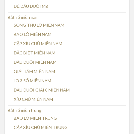
ĐỀ ĐẦU ĐUÔI MB
Bắt số miền nam
SONG THỦ LÔ MIỀN NAM
BAO LÔ MIỀN NAM
CẶP XÍU CHỦ MIỀN NAM
ĐẶC BIỆT MIỀN NAM
ĐẦU ĐUÔI MIỀN NAM
GIẢI TÁM MIỀN NAM
LÔ 3 SỐ MIỀN NAM
ĐẦU ĐUÔI GIẢI 8 MIỀN NAM
XÍU CHỦ MIỀN NAM
Bắt số miền trung
BAO LÔ MIỀN TRUNG
CẶP XÍU CHỦ MIỀN TRUNG