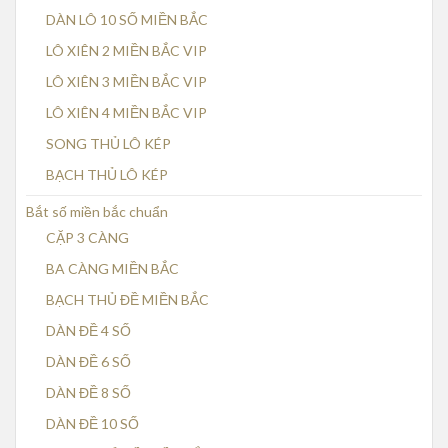
DÀN LÔ 10 SỐ MIỀN BẮC
LÔ XIÊN 2 MIỀN BẮC VIP
LÔ XIÊN 3 MIỀN BẮC VIP
LÔ XIÊN 4 MIỀN BẮC VIP
SONG THỦ LÔ KÉP
BẠCH THỦ LÔ KÉP
Bắt số miền bắc chuẩn
CẶP 3 CÀNG
BA CÀNG MIỀN BẮC
BẠCH THỦ ĐỀ MIỀN BẮC
DÀN ĐỀ 4 SỐ
DÀN ĐỀ 6 SỐ
DÀN ĐỀ 8 SỐ
DÀN ĐỀ 10 SỐ