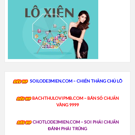
SOILODE3MIEN.COM – CHIẾN THẮNG CHỦ LÔ
BACHTHULOVIPMB.COM – BÁN SỐ CHUẨN
VÀNG 9999
CHOTLODE3MIEN.COM – SOI PHẢI CHUẨN
ĐÁNH PHẢI TRÚNG