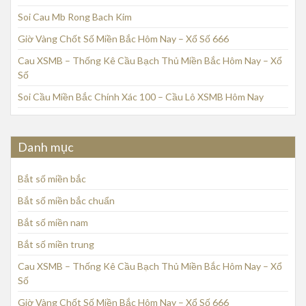
Soi Cau Mb Rong Bach Kim
Giờ Vàng Chốt Số Miền Bắc Hôm Nay – Xổ Số 666
Cau XSMB – Thống Kê Cầu Bạch Thủ Miền Bắc Hôm Nay – Xổ
Số
Soi Cầu Miền Bắc Chính Xác 100 – Cầu Lô XSMB Hôm Nay
Danh mục
Bắt số miền bắc
Bắt số miền bắc chuẩn
Bắt số miền nam
Bắt số miền trung
Cau XSMB – Thống Kê Cầu Bạch Thủ Miền Bắc Hôm Nay – Xổ
Số
Giờ Vàng Chốt Số Miền Bắc Hôm Nay – Xổ Số 666