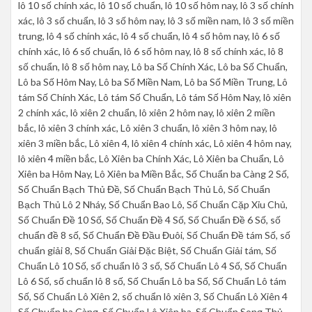
lô 10 số chính xác, lô 10 số chuẩn, lô 10 số hôm nay, lô 3 số chính
xác, lô 3 số chuẩn, lô 3 số hôm nay, lô 3 số miền nam, lô 3 số miền
trung, lô 4 số chính xác, lô 4 số chuẩn, lô 4 số hôm nay, lô 6 số
chính xác, lô 6 số chuẩn, lô 6 số hôm nay, lô 8 số chính xác, lô 8
số chuẩn, lô 8 số hôm nay, Lô ba Số Chính Xác, Lô ba Số Chuẩn,
Lô ba Số Hôm Nay, Lô ba Số Miền Nam, Lô ba Số Miền Trung, Lô
tám Số Chính Xác, Lô tám Số Chuẩn, Lô tám Số Hôm Nay, lô xiên
2 chính xác, lô xiên 2 chuẩn, lô xiên 2 hôm nay, lô xiên 2 miền
bắc, lô xiên 3 chính xác, Lô xiên 3 chuẩn, lô xiên 3 hôm nay, lô
xiên 3 miền bắc, Lô xiên 4, lô xiên 4 chính xác, Lô xiên 4 hôm nay,
lô xiên 4 miền bắc, Lô Xiên ba Chính Xác, Lô Xiên ba Chuẩn, Lô
Xiên ba Hôm Nay, Lô Xiên ba Miền Bắc, Số Chuẩn ba Càng 2 Số,
Số Chuẩn Bạch Thủ Đề, Số Chuẩn Bạch Thủ Lô, Số Chuẩn
Bạch Thủ Lô 2 Nháy, Số Chuẩn Bao Lô, Số Chuẩn Cặp Xỉu Chủ,
Số Chuẩn Đề 10 Số, Số Chuẩn Đề 4 Số, Số Chuẩn Đề 6 Số, số
chuẩn đề 8 số, Số Chuẩn Đề Đầu Đuôi, Số Chuẩn Đề tám Số, số
chuẩn giải 8, Số Chuẩn Giải Đặc Biệt, Số Chuẩn Giải tám, Số
Chuẩn Lô 10 Số, số chuẩn lô 3 số, Số Chuẩn Lô 4 Số, Số Chuẩn
Lô 6 Số, số chuẩn lô 8 số, Số Chuẩn Lô ba Số, Số Chuẩn Lô tám
Số, Số Chuẩn Lô Xiên 2, số chuẩn lô xiên 3, Số Chuẩn Lô Xiên 4
Số Chuẩn ba Càng, Số Chuẩn Lô Xiên ba, Số Chuẩn Song Thủ