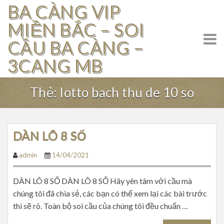
BA CÀNG VIP
Skip
to
MIỀN BẮC – SOI
content
CẦU BA CÀNG –
3CANG MB
Thẻ:
lotto bach thu de 10 so
DÀN LÔ 8 SỐ
admin
14/04/2021
DÀN LÔ 8 SỐ DÀN LÔ 8 SỐ Hãy yên tâm với cầu mà
chúng tôi đã chia sẻ, các bạn có thể xem lại các bài trước
thì sẽ rõ. Toàn bộ soi cầu của chúng tôi đều chuẩn …