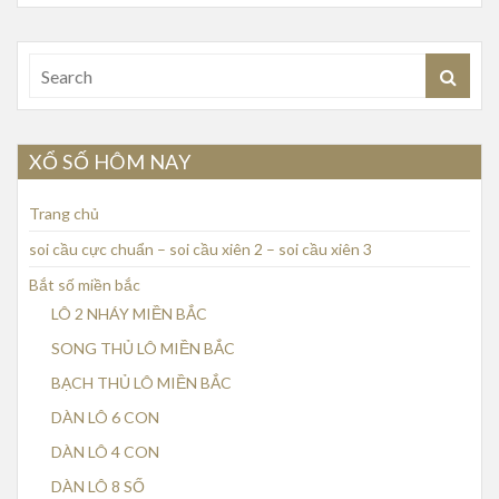
XỔ SỐ HÔM NAY
Trang chủ
soi cầu cực chuẩn – soi cầu xiên 2 – soi cầu xiên 3
Bắt số miền bắc
LÔ 2 NHÁY MIỀN BẮC
SONG THỦ LÔ MIỀN BẮC
BẠCH THỦ LÔ MIỀN BẮC
DÀN LÔ 6 CON
DÀN LÔ 4 CON
DÀN LÔ 8 SỐ