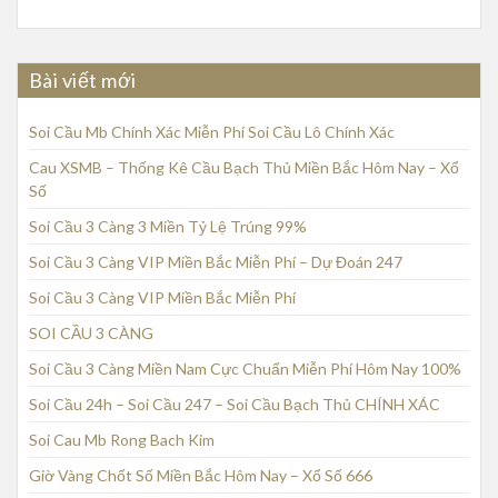
Bài viết mới
Soi Cầu Mb Chính Xác Miễn Phí Soi Cầu Lô Chính Xác
Cau XSMB – Thống Kê Cầu Bạch Thủ Miền Bắc Hôm Nay – Xổ
Số
Soi Cầu 3 Càng 3 Miền Tỷ Lệ Trúng 99%
Soi Cầu 3 Càng VIP Miền Bắc Miễn Phí – Dự Đoán 247
Soi Cầu 3 Càng VIP Miền Bắc Miễn Phí
SOI CẦU 3 CÀNG
Soi Cầu 3 Càng Miền Nam Cực Chuẩn Miễn Phí Hôm Nay 100%
Soi Cầu 24h – Soi Cầu 247 – Soi Cầu Bạch Thủ CHÍNH XÁC
Soi Cau Mb Rong Bach Kim
Giờ Vàng Chốt Số Miền Bắc Hôm Nay – Xổ Số 666