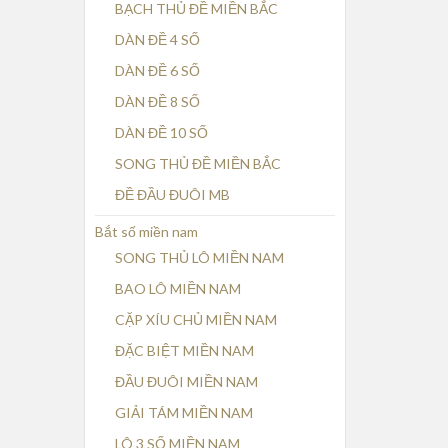
BẠCH THỦ ĐỀ MIỀN BẮC
DÀN ĐỀ 4 SỐ
DÀN ĐỀ 6 SỐ
DÀN ĐỀ 8 SỐ
DÀN ĐỀ 10 SỐ
SONG THỦ ĐỀ MIỀN BẮC
ĐỀ ĐẦU ĐUÔI MB
Bắt số miền nam
SONG THỦ LÔ MIỀN NAM
BAO LÔ MIỀN NAM
CẶP XÍU CHỦ MIỀN NAM
ĐẶC BIỆT MIỀN NAM
ĐẦU ĐUÔI MIỀN NAM
GIẢI TÁM MIỀN NAM
LÔ 3 SỐ MIỀN NAM