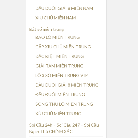
ĐẦU ĐUÔI GIẢI 8 MIỀN NAM
XÍU CHỦ MIỀN NAM
Bắt số miền trung
BAO LÔ MIỀN TRUNG
CẶP XÍU CHỦ MIỀN TRUNG
ĐẶC BIỆT MIỀN TRUNG
GIẢI TÁM MIỀN TRUNG
LÔ 3 SỐ MIỀN TRUNG VIP
ĐẦU ĐUÔI GIẢI 8 MIỀN TRUNG
ĐẦU ĐUÔI MIỀN TRUNG
SONG THỦ LÔ MIỀN TRUNG
XÍU CHỦ MIỀN TRUNG
Soi Cầu 24h – Soi Cầu 247 – Soi Cầu
Bạch Thủ CHÍNH XÁC