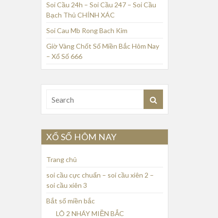
Soi Cầu 24h – Soi Cầu 247 – Soi Cầu
Bạch Thủ CHÍNH XÁC
Soi Cau Mb Rong Bach Kim
Giờ Vàng Chốt Số Miền Bắc Hôm Nay
– Xổ Số 666
XỔ SỐ HÔM NAY
Trang chủ
soi cầu cực chuẩn – soi cầu xiên 2 –
soi cầu xiên 3
Bắt số miền bắc
LÔ 2 NHÁY MIỀN BẮC