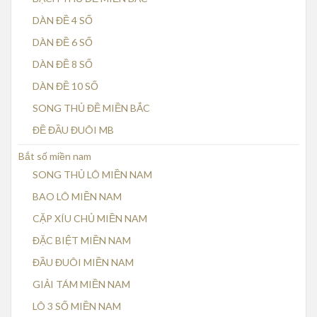
DÀN ĐỀ 4 SỐ
DÀN ĐỀ 6 SỐ
DÀN ĐỀ 8 SỐ
DÀN ĐỀ 10 SỐ
SONG THỦ ĐỀ MIỀN BẮC
ĐỀ ĐẦU ĐUÔI MB
Bắt số miền nam
SONG THỦ LÔ MIỀN NAM
BAO LÔ MIỀN NAM
CẶP XÍU CHỦ MIỀN NAM
ĐẶC BIỆT MIỀN NAM
ĐẦU ĐUÔI MIỀN NAM
GIẢI TÁM MIỀN NAM
LÔ 3 SỐ MIỀN NAM