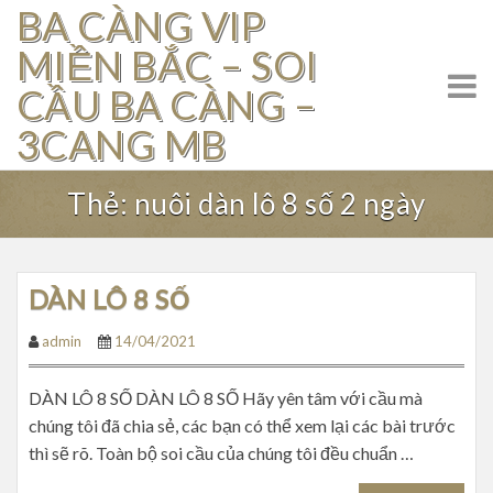
BA CÀNG VIP
Skip
to
MIỀN BẮC – SOI
content
CẦU BA CÀNG –
3CANG MB
Thẻ:
nuôi dàn lô 8 số 2 ngày
DÀN LÔ 8 SỐ
admin
14/04/2021
DÀN LÔ 8 SỐ DÀN LÔ 8 SỐ Hãy yên tâm với cầu mà
chúng tôi đã chia sẻ, các bạn có thể xem lại các bài trước
thì sẽ rõ. Toàn bộ soi cầu của chúng tôi đều chuẩn …