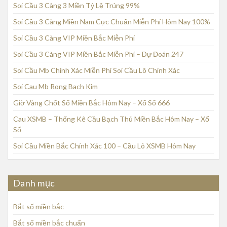
Soi Cầu 3 Càng 3 Miền Tỷ Lệ Trúng 99%
Soi Cầu 3 Càng Miền Nam Cực Chuẩn Miễn Phí Hôm Nay 100%
Soi Cầu 3 Càng VIP Miền Bắc Miễn Phí
Soi Cầu 3 Càng VIP Miền Bắc Miễn Phí – Dự Đoán 247
Soi Cầu Mb Chính Xác Miễn Phí Soi Cầu Lô Chính Xác
Soi Cau Mb Rong Bach Kim
Giờ Vàng Chốt Số Miền Bắc Hôm Nay – Xổ Số 666
Cau XSMB – Thống Kê Cầu Bạch Thủ Miền Bắc Hôm Nay – Xổ
Số
Soi Cầu Miền Bắc Chính Xác 100 – Cầu Lô XSMB Hôm Nay
Danh mục
Bắt số miền bắc
Bắt số miền bắc chuẩn