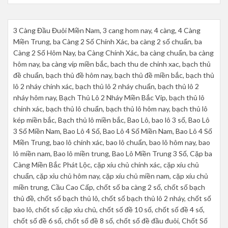
3 Càng Đầu Đuôi Miền Nam, 3 cang hom nay, 4 càng, 4 Càng
Miền Trung, ba Càng 2 Số Chính Xác, ba càng 2 số chuẩn, ba
Càng 2 Số Hôm Nay, ba Càng Chính Xác, ba càng chuẩn, ba càng
hôm nay, ba càng víp miền bắc, bach thu de chinh xac, bạch thủ
đề chuẩn, bạch thủ đề hôm nay, bạch thủ đề miền bắc, bạch thủ
lô 2 nháy chính xác, bạch thủ lô 2 nháy chuẩn, bạch thủ lô 2
nháy hôm nay, Bạch Thủ Lô 2 Nháy Miền Bắc Vip, bạch thủ lô
chính xác, bạch thủ lô chuẩn, bạch thủ lô hôm nay, bạch thủ lô
kép miền bắc, Bạch thủ lô miền bắc, Bao Lô, bao lô 3 số, Bao Lô
3 Số Miền Nam, Bao Lô 4 Số, Bao Lô 4 Số Miền Nam, Bao Lô 4 Số
Miền Trung, bao lô chính xác, bao lô chuẩn, bao lô hôm nay, bao
lô miền nam, Bao lô miền trung, Bao Lô Miền Trung 3 Số, Cặp ba
Càng Miền Bắc Phát Lộc, cặp xíu chủ chính xác, cặp xíu chủ
chuẩn, cặp xỉu chủ hôm nay, cặp xíu chủ miền nam, cặp xíu chủ
miền trung, Cầu Cao Cấp, chốt số ba càng 2 số, chốt số bạch
thủ đề, chốt số bạch thủ lô, chốt số bạch thủ lô 2 nháy, chốt số
bao lô, chốt số cặp xỉu chủ, chốt số đề 10 số, chốt số đề 4 số,
chốt số đề 6 số, chốt số đề 8 số, chốt số đề đầu đuôi, Chốt Số