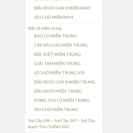
ĐẦU ĐUÔI GIẢI 8 MIỀN NAM
XÍU CHỦ MIỀN NAM
Bắt số miền trung
BAO LÔ MIỀN TRUNG
CẶP XÍU CHỦ MIỀN TRUNG
ĐẶC BIỆT MIỀN TRUNG
GIẢI TÁM MIỀN TRUNG
LÔ 3 SỐ MIỀN TRUNG VIP
ĐẦU ĐUÔI GIẢI 8 MIỀN TRUNG
ĐẦU ĐUÔI MIỀN TRUNG
SONG THỦ LÔ MIỀN TRUNG
XÍU CHỦ MIỀN TRUNG
Soi Cầu 24h – Soi Cầu 247 – Soi Cầu
Bạch Thủ CHÍNH XÁC