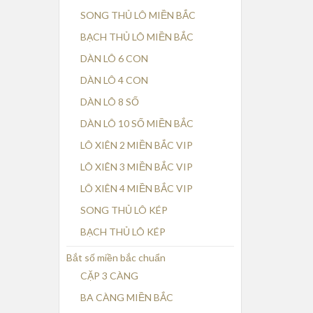
SONG THỦ LÔ MIỀN BẮC
BẠCH THỦ LÔ MIỀN BẮC
DÀN LÔ 6 CON
DÀN LÔ 4 CON
DÀN LÔ 8 SỐ
DÀN LÔ 10 SỐ MIỀN BẮC
LÔ XIÊN 2 MIỀN BẮC VIP
LÔ XIÊN 3 MIỀN BẮC VIP
LÔ XIÊN 4 MIỀN BẮC VIP
SONG THỦ LÔ KÉP
BẠCH THỦ LÔ KÉP
Bắt số miền bắc chuẩn
CẶP 3 CÀNG
BA CÀNG MIỀN BẮC