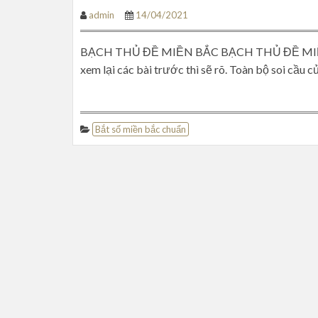
admin
14/04/2021
BẠCH THỦ ĐỀ MIỀN BẮC BẠCH THỦ ĐỀ MIỀN BẮC 
xem lại các bài trước thì sẽ rõ. Toàn bộ soi cầu c
Bắt số miền bắc chuẩn