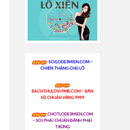
SOILODE3MIEN.COM –
CHIẾN THẮNG CHỦ LÔ
BACHTHULOVIPMB.COM – BÁN
SỐ CHUẨN VÀNG 9999
CHOTLODE3MIEN.COM
– SOI PHẢI CHUẨN ĐÁNH PHẢI
TRÚNG