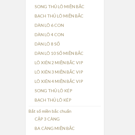
SONG THỦ LÔ MIỀN BẮC
BẠCH THỦ LÔ MIỀN BẮC
DÀN LÔ 6 CON
DÀN LÔ 4 CON
DÀN LÔ 8 SỐ
DÀN LÔ 10 SỐ MIỀN BẮC
LÔ XIÊN 2 MIỀN BẮC VIP
LÔ XIÊN 3 MIỀN BẮC VIP
LÔ XIÊN 4 MIỀN BẮC VIP
SONG THỦ LÔ KÉP
BẠCH THỦ LÔ KÉP
Bắt số miền bắc chuẩn
CẶP 3 CÀNG
BA CÀNG MIỀN BẮC