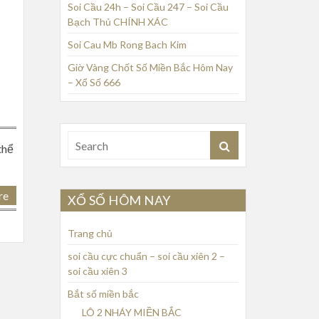
Soi Cầu 24h – Soi Cầu 247 – Soi Cầu
Bạch Thủ CHÍNH XÁC
Soi Cau Mb Rong Bach Kim
Giờ Vàng Chốt Số Miền Bắc Hôm Nay
– Xổ Số 666
thể
re
XỔ SỐ HÔM NAY
Trang chủ
soi cầu cực chuẩn – soi cầu xiên 2 –
soi cầu xiên 3
Bắt số miền bắc
LÔ 2 NHÁY MIỀN BẮC