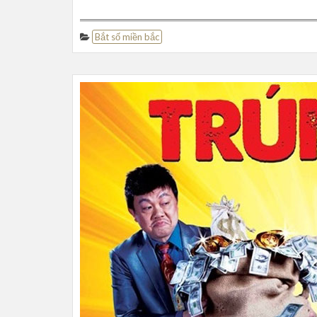
Bắt số miền bắc