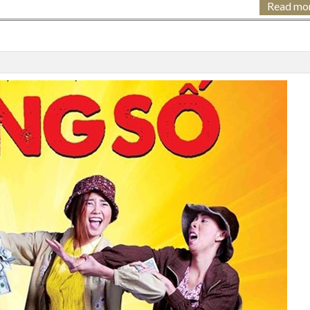
Read mo