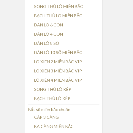
SONG THỦ LÔ MIỀN BẮC
BẠCH THỦ LÔ MIỀN BẮC
DÀN LÔ 6 CON
DÀN LÔ 4 CON
DÀN LÔ 8 SỐ
DÀN LÔ 10 SỐ MIỀN BẮC
LÔ XIÊN 2 MIỀN BẮC VIP
LÔ XIÊN 3 MIỀN BẮC VIP
LÔ XIÊN 4 MIỀN BẮC VIP
SONG THỦ LÔ KÉP
BẠCH THỦ LÔ KÉP
Bắt số miền bắc chuẩn
CẶP 3 CÀNG
BA CÀNG MIỀN BẮC