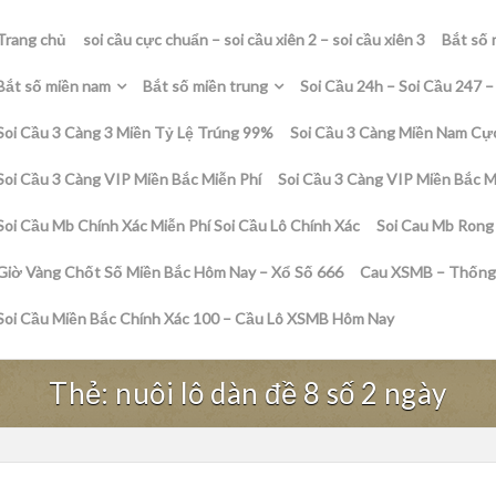
Trang chủ
soi cầu cực chuẩn – soi cầu xiên 2 – soi cầu xiên 3
Bắt số 
Bắt số miền nam
Bắt số miền trung
Soi Cầu 24h – Soi Cầu 247
Soi Cầu 3 Càng 3 Miền Tỷ Lệ Trúng 99%
Soi Cầu 3 Càng Miền Nam Cự
Soi Cầu 3 Càng VIP Miền Bắc Miễn Phí
Soi Cầu 3 Càng VIP Miền Bắc M
Soi Cầu Mb Chính Xác Miễn Phí Soi Cầu Lô Chính Xác
Soi Cau Mb Rong
Giờ Vàng Chốt Số Miền Bắc Hôm Nay – Xổ Số 666
Cau XSMB – Thống 
Soi Cầu Miền Bắc Chính Xác 100 – Cầu Lô XSMB Hôm Nay
Thẻ:
nuôi lô dàn đề 8 số 2 ngày