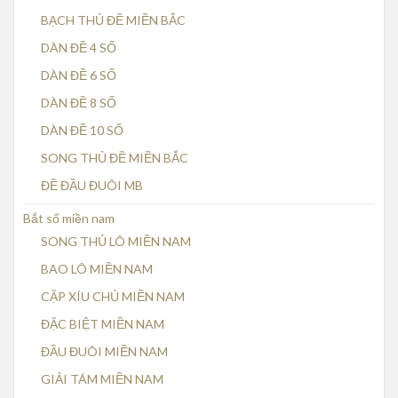
BẠCH THỦ ĐỀ MIỀN BẮC
DÀN ĐỀ 4 SỐ
DÀN ĐỀ 6 SỐ
DÀN ĐỀ 8 SỐ
DÀN ĐỀ 10 SỐ
SONG THỦ ĐỀ MIỀN BẮC
ĐỀ ĐẦU ĐUÔI MB
Bắt số miền nam
SONG THỦ LÔ MIỀN NAM
BAO LÔ MIỀN NAM
CẶP XÍU CHỦ MIỀN NAM
ĐẶC BIỆT MIỀN NAM
ĐẦU ĐUÔI MIỀN NAM
GIẢI TÁM MIỀN NAM