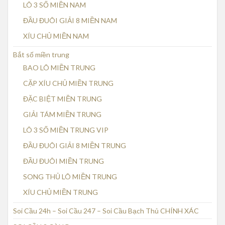
LÔ 3 SỐ MIỀN NAM
ĐẦU ĐUÔI GIẢI 8 MIỀN NAM
XÍU CHỦ MIỀN NAM
Bắt số miền trung
BAO LÔ MIỀN TRUNG
CẶP XÍU CHỦ MIỀN TRUNG
ĐẶC BIỆT MIỀN TRUNG
GIẢI TÁM MIỀN TRUNG
LÔ 3 SỐ MIỀN TRUNG VIP
ĐẦU ĐUÔI GIẢI 8 MIỀN TRUNG
ĐẦU ĐUÔI MIỀN TRUNG
SONG THỦ LÔ MIỀN TRUNG
XÍU CHỦ MIỀN TRUNG
Soi Cầu 24h – Soi Cầu 247 – Soi Cầu Bạch Thủ CHÍNH XÁC