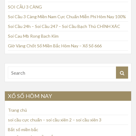
SOI CẦU 3 CÀNG
Soi Cầu 3 Càng Miền Nam Cực Chuẩn Miễn Phí Hôm Nay 100%
Soi Cầu 24h – Soi Cầu 247 – Soi Cầu Bạch Thủ CHÍNH XÁC
Soi Cau Mb Rong Bach Kim
Giờ Vàng Chốt Số Miền Bắc Hôm Nay – Xổ Số 666
XỔ SỐ HÔM NAY
Trang chủ
soi cầu cực chuẩn – soi cầu xiên 2 – soi cầu xiên 3
Bắt số miền bắc