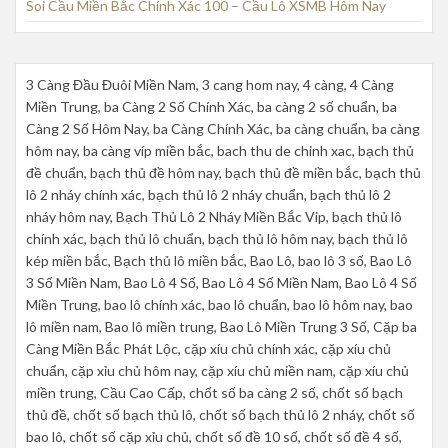
Soi Cầu Miền Bắc Chính Xác 100 – Cầu Lô XSMB Hôm Nay
3 Càng Đầu Đuôi Miền Nam, 3 cang hom nay, 4 càng, 4 Càng
Miền Trung, ba Càng 2 Số Chính Xác, ba càng 2 số chuẩn, ba
Càng 2 Số Hôm Nay, ba Càng Chính Xác, ba càng chuẩn, ba càng
hôm nay, ba càng víp miền bắc, bach thu de chinh xac, bạch thủ
đề chuẩn, bạch thủ đề hôm nay, bạch thủ đề miền bắc, bạch thủ
lô 2 nháy chính xác, bạch thủ lô 2 nháy chuẩn, bạch thủ lô 2
nháy hôm nay, Bạch Thủ Lô 2 Nháy Miền Bắc Vip, bạch thủ lô
chính xác, bạch thủ lô chuẩn, bạch thủ lô hôm nay, bạch thủ lô
kép miền bắc, Bạch thủ lô miền bắc, Bao Lô, bao lô 3 số, Bao Lô
3 Số Miền Nam, Bao Lô 4 Số, Bao Lô 4 Số Miền Nam, Bao Lô 4 Số
Miền Trung, bao lô chính xác, bao lô chuẩn, bao lô hôm nay, bao
lô miền nam, Bao lô miền trung, Bao Lô Miền Trung 3 Số, Cặp ba
Càng Miền Bắc Phát Lộc, cặp xíu chủ chính xác, cặp xíu chủ
chuẩn, cặp xỉu chủ hôm nay, cặp xíu chủ miền nam, cặp xíu chủ
miền trung, Cầu Cao Cấp, chốt số ba càng 2 số, chốt số bạch
thủ đề, chốt số bạch thủ lô, chốt số bạch thủ lô 2 nháy, chốt số
bao lô, chốt số cặp xỉu chủ, chốt số đề 10 số, chốt số đề 4 số,