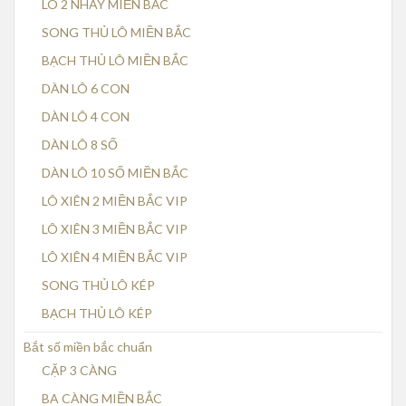
LÔ 2 NHÁY MIỀN BẮC
SONG THỦ LÔ MIỀN BẮC
BẠCH THỦ LÔ MIỀN BẮC
DÀN LÔ 6 CON
DÀN LÔ 4 CON
DÀN LÔ 8 SỐ
DÀN LÔ 10 SỐ MIỀN BẮC
LÔ XIÊN 2 MIỀN BẮC VIP
LÔ XIÊN 3 MIỀN BẮC VIP
LÔ XIÊN 4 MIỀN BẮC VIP
SONG THỦ LÔ KÉP
BẠCH THỦ LÔ KÉP
Bắt số miền bắc chuẩn
CẶP 3 CÀNG
BA CÀNG MIỀN BẮC