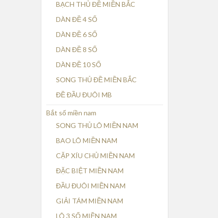
BẠCH THỦ ĐỀ MIỀN BẮC
DÀN ĐỀ 4 SỐ
DÀN ĐỀ 6 SỐ
DÀN ĐỀ 8 SỐ
DÀN ĐỀ 10 SỐ
SONG THỦ ĐỀ MIỀN BẮC
ĐỀ ĐẦU ĐUÔI MB
Bắt số miền nam
SONG THỦ LÔ MIỀN NAM
BAO LÔ MIỀN NAM
CẶP XÍU CHỦ MIỀN NAM
ĐẶC BIỆT MIỀN NAM
ĐẦU ĐUÔI MIỀN NAM
GIẢI TÁM MIỀN NAM
LÔ 3 SỐ MIỀN NAM