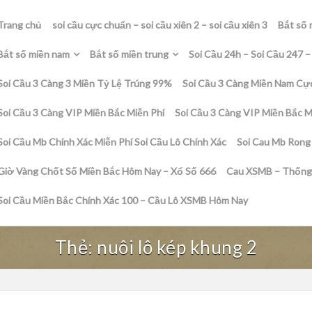
Trang chủ
soi cầu cực chuẩn – soi cầu xiên 2 – soi cầu xiên 3
Bắt số 
Bắt số miền nam
Bắt số miền trung
Soi Cầu 24h – Soi Cầu 247
Soi Cầu 3 Càng 3 Miền Tỷ Lệ Trúng 99%
Soi Cầu 3 Càng Miền Nam Cự
Soi Cầu 3 Càng VIP Miền Bắc Miễn Phí
Soi Cầu 3 Càng VIP Miền Bắc M
Soi Cầu Mb Chính Xác Miễn Phí Soi Cầu Lô Chính Xác
Soi Cau Mb Rong
Giờ Vàng Chốt Số Miền Bắc Hôm Nay – Xổ Số 666
Cau XSMB – Thống 
Soi Cầu Miền Bắc Chính Xác 100 – Cầu Lô XSMB Hôm Nay
Thẻ:
nuôi lô kép khung 2