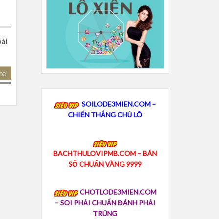
bài
re
SOILODE3MIEN.COM –
CHIẾN THẮNG CHỦ LÔ
BACHTHULOVIPMB.COM – BÁN
SỐ CHUẨN VÀNG 9999
CHOTLODE3MIEN.COM
– SOI PHẢI CHUẨN ĐÁNH PHẢI
TRÚNG