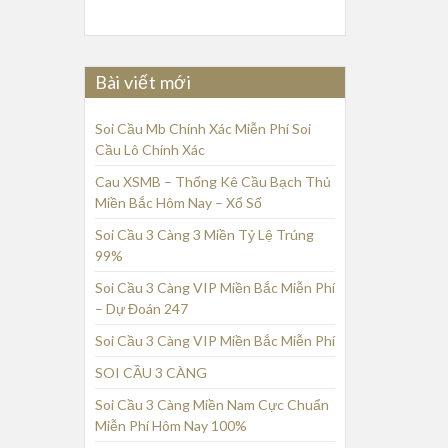
Bài viết mới
Soi Cầu Mb Chính Xác Miễn Phí Soi
Cầu Lô Chính Xác
Cau XSMB – Thống Kê Cầu Bạch Thủ
Miền Bắc Hôm Nay – Xổ Số
Soi Cầu 3 Càng 3 Miền Tỷ Lệ Trúng
99%
Soi Cầu 3 Càng VIP Miền Bắc Miễn Phí
– Dự Đoán 247
Soi Cầu 3 Càng VIP Miền Bắc Miễn Phí
SOI CẦU 3 CÀNG
Soi Cầu 3 Càng Miền Nam Cực Chuẩn
Miễn Phí Hôm Nay 100%