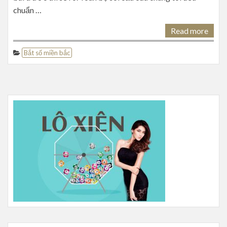
chuẩn …
Read more
Bắt số miền bắc