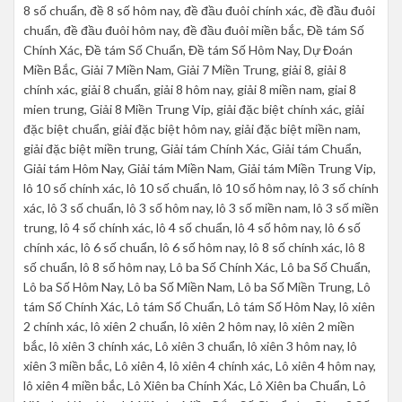
8 số chuẩn, đề 8 số hôm nay, đề đầu đuôi chính xác, đề đầu đuôi
chuẩn, đề đầu đuôi hôm nay, đề đầu đuôi miền bắc, Đề tám Số
Chính Xác, Đề tám Số Chuẩn, Đề tám Số Hôm Nay, Dự Đoán
Miền Bắc, Giải 7 Miền Nam, Giải 7 Miền Trung, giải 8, giải 8
chính xác, giải 8 chuẩn, giải 8 hôm nay, giải 8 miền nam, giai 8
mien trung, Giải 8 Miền Trung Vip, giải đặc biệt chính xác, giải
đặc biệt chuẩn, giải đặc biệt hôm nay, giải đặc biệt miền nam,
giải đặc biệt miền trung, Giải tám Chính Xác, Giải tám Chuẩn,
Giải tám Hôm Nay, Giải tám Miền Nam, Giải tám Miền Trung Vip,
lô 10 số chính xác, lô 10 số chuẩn, lô 10 số hôm nay, lô 3 số chính
xác, lô 3 số chuẩn, lô 3 số hôm nay, lô 3 số miền nam, lô 3 số miền
trung, lô 4 số chính xác, lô 4 số chuẩn, lô 4 số hôm nay, lô 6 số
chính xác, lô 6 số chuẩn, lô 6 số hôm nay, lô 8 số chính xác, lô 8
số chuẩn, lô 8 số hôm nay, Lô ba Số Chính Xác, Lô ba Số Chuẩn,
Lô ba Số Hôm Nay, Lô ba Số Miền Nam, Lô ba Số Miền Trung, Lô
tám Số Chính Xác, Lô tám Số Chuẩn, Lô tám Số Hôm Nay, lô xiên
2 chính xác, lô xiên 2 chuẩn, lô xiên 2 hôm nay, lô xiên 2 miền
bắc, lô xiên 3 chính xác, Lô xiên 3 chuẩn, lô xiên 3 hôm nay, lô
xiên 3 miền bắc, Lô xiên 4, lô xiên 4 chính xác, Lô xiên 4 hôm nay,
lô xiên 4 miền bắc, Lô Xiên ba Chính Xác, Lô Xiên ba Chuẩn, Lô