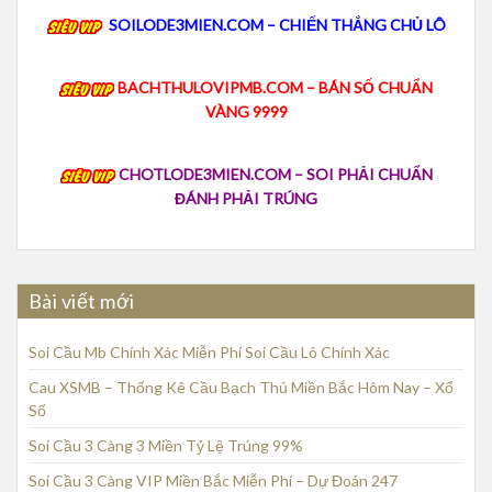
SOILODE3MIEN.COM – CHIẾN THẮNG CHỦ LÔ
BACHTHULOVIPMB.COM – BÁN SỐ CHUẨN
VÀNG 9999
CHOTLODE3MIEN.COM – SOI PHẢI CHUẨN
ĐÁNH PHẢI TRÚNG
Bài viết mới
Soi Cầu Mb Chính Xác Miễn Phí Soi Cầu Lô Chính Xác
Cau XSMB – Thống Kê Cầu Bạch Thủ Miền Bắc Hôm Nay – Xổ
Số
Soi Cầu 3 Càng 3 Miền Tỷ Lệ Trúng 99%
Soi Cầu 3 Càng VIP Miền Bắc Miễn Phí – Dự Đoán 247