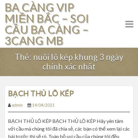
BA CÀNG VIP
Skip
to
MIỀN BẮC – SOI
content
CẦU BA CÀNG –
3CANG MB
Thẻ:
nuôi lô kép khung 3 ngày
chính xác nhất
BẠCH THỦ LÔ KÉP
admin
14/04/2021
BẠCH THỦ LÔ KÉP BẠCH THỦ LÔ KÉP Hãy yên tâm
với cầu mà chúng tôi đã chia sẻ, các bạn có thể xem lại các
bài trước thì sẽ rõ. Toàn bộ soi cầu của chúng tôi đều