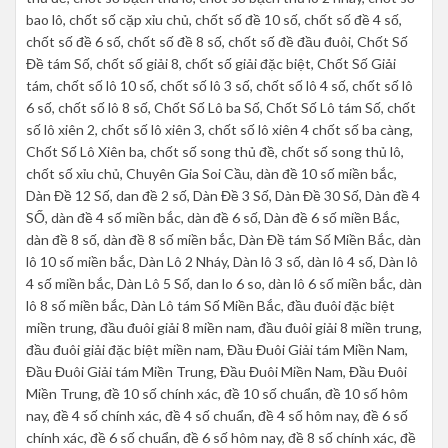
bao lô, chốt số cặp xỉu chủ, chốt số đề 10 số, chốt số đề 4 số,
chốt số đề 6 số, chốt số đề 8 số, chốt số đề đầu đuôi, Chốt Số
Đề tám Số, chốt số giải 8, chốt số giải đặc biệt, Chốt Số Giải
tám, chốt số lô 10 số, chốt số lô 3 số, chốt số lô 4 số, chốt số lô
6 số, chốt số lô 8 số, Chốt Số Lô ba Số, Chốt Số Lô tám Số, chốt
số lô xiên 2, chốt số lô xiên 3, chốt số lô xiên 4 chốt số ba càng,
Chốt Số Lô Xiên ba, chốt số song thủ đề, chốt số song thủ lô,
chốt số xỉu chủ, Chuyên Gia Soi Cầu, dàn đề 10 số miền bắc,
Dàn Đề 12 Số, dan đề 2 số, Dàn Đề 3 Số, Dàn Đề 30 Số, Dàn đề 4
SỐ, dàn đề 4 số miền bắc, dàn đề 6 số, Dàn đề 6 số miền Bắc,
dàn đề 8 số, dàn đề 8 số miền bắc, Dàn Đề tám Số Miền Bắc, dàn
lô 10 số miền bắc, Dàn Lô 2 Nháy, Dàn lô 3 số, dàn lô 4 số, Dàn lô
4 số miền bắc, Dàn Lô 5 Số, dan lo 6 so, dàn lô 6 số miền bắc, dàn
lô 8 số miền bắc, Dàn Lô tám Số Miền Bắc, đầu đuôi đặc biệt
miền trung, đầu đuôi giải 8 miền nam, đầu đuôi giải 8 miền trung,
đầu đuôi giải đặc biệt miền nam, Đầu Đuôi Giải tám Miền Nam,
Đầu Đuôi Giải tám Miền Trung, Đầu Đuôi Miền Nam, Đầu Đuôi
Miền Trung, đề 10 số chính xác, đề 10 số chuẩn, đề 10 số hôm
nay, đề 4 số chính xác, đề 4 số chuẩn, đề 4 số hôm nay, đề 6 số
chính xác, đề 6 số chuẩn, đề 6 số hôm nay, đề 8 số chính xác, đề