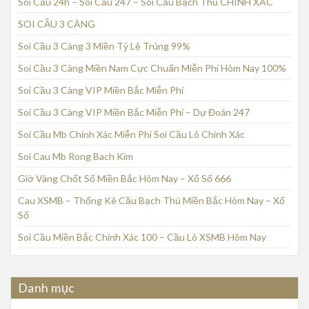
Soi Cầu 24h – Soi Cầu 247 – Soi Cầu Bạch Thủ CHÍNH XÁC
SOI CẦU 3 CÀNG
Soi Cầu 3 Càng 3 Miền Tỷ Lệ Trúng 99%
Soi Cầu 3 Càng Miền Nam Cực Chuẩn Miễn Phí Hôm Nay 100%
Soi Cầu 3 Càng VIP Miền Bắc Miễn Phí
Soi Cầu 3 Càng VIP Miền Bắc Miễn Phí – Dự Đoán 247
Soi Cầu Mb Chính Xác Miễn Phí Soi Cầu Lô Chính Xác
Soi Cau Mb Rong Bach Kim
Giờ Vàng Chốt Số Miền Bắc Hôm Nay – Xổ Số 666
Cau XSMB – Thống Kê Cầu Bạch Thủ Miền Bắc Hôm Nay – Xổ
Số
Soi Cầu Miền Bắc Chính Xác 100 – Cầu Lô XSMB Hôm Nay
Danh mục