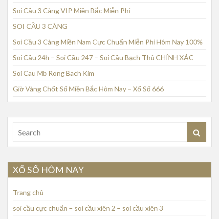
Soi Cầu 3 Càng VIP Miền Bắc Miễn Phí
SOI CẦU 3 CÀNG
Soi Cầu 3 Càng Miền Nam Cực Chuẩn Miễn Phí Hôm Nay 100%
Soi Cầu 24h – Soi Cầu 247 – Soi Cầu Bạch Thủ CHÍNH XÁC
Soi Cau Mb Rong Bach Kim
Giờ Vàng Chốt Số Miền Bắc Hôm Nay – Xổ Số 666
XỔ SỐ HÔM NAY
Trang chủ
soi cầu cực chuẩn – soi cầu xiên 2 – soi cầu xiên 3