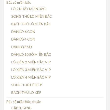
Bắt số miền bắc
LÔ 2 NHÁY MIỀN BẮC
SONG THỦ LÔ MIỀN BẮC
BẠCH THỦ LÔ MIỀN BẮC
DÀN LÔ 6 CON
DÀN LÔ 4 CON
DÀN LÔ 8 SỐ
DÀN LÔ 10 SỐ MIỀN BẮC
LÔ XIÊN 2 MIỀN BẮC VIP
LÔ XIÊN 3 MIỀN BẮC VIP
LÔ XIÊN 4 MIỀN BẮC VIP
SONG THỦ LÔ KÉP
BẠCH THỦ LÔ KÉP
Bắt số miền bắc chuẩn
CẶP 3 CÀNG