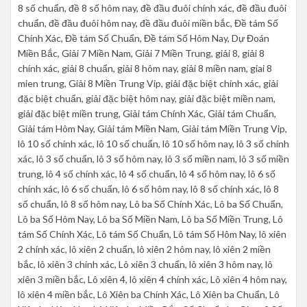
8 số chuẩn, đề 8 số hôm nay, đề đầu đuôi chính xác, đề đầu đuôi
chuẩn, đề đầu đuôi hôm nay, đề đầu đuôi miền bắc, Đề tám Số
Chính Xác, Đề tám Số Chuẩn, Đề tám Số Hôm Nay, Dự Đoán
Miền Bắc, Giải 7 Miền Nam, Giải 7 Miền Trung, giải 8, giải 8
chính xác, giải 8 chuẩn, giải 8 hôm nay, giải 8 miền nam, giai 8
mien trung, Giải 8 Miền Trung Vip, giải đặc biệt chính xác, giải
đặc biệt chuẩn, giải đặc biệt hôm nay, giải đặc biệt miền nam,
giải đặc biệt miền trung, Giải tám Chính Xác, Giải tám Chuẩn,
Giải tám Hôm Nay, Giải tám Miền Nam, Giải tám Miền Trung Vip,
lô 10 số chính xác, lô 10 số chuẩn, lô 10 số hôm nay, lô 3 số chính
xác, lô 3 số chuẩn, lô 3 số hôm nay, lô 3 số miền nam, lô 3 số miền
trung, lô 4 số chính xác, lô 4 số chuẩn, lô 4 số hôm nay, lô 6 số
chính xác, lô 6 số chuẩn, lô 6 số hôm nay, lô 8 số chính xác, lô 8
số chuẩn, lô 8 số hôm nay, Lô ba Số Chính Xác, Lô ba Số Chuẩn,
Lô ba Số Hôm Nay, Lô ba Số Miền Nam, Lô ba Số Miền Trung, Lô
tám Số Chính Xác, Lô tám Số Chuẩn, Lô tám Số Hôm Nay, lô xiên
2 chính xác, lô xiên 2 chuẩn, lô xiên 2 hôm nay, lô xiên 2 miền
bắc, lô xiên 3 chính xác, Lô xiên 3 chuẩn, lô xiên 3 hôm nay, lô
xiên 3 miền bắc, Lô xiên 4, lô xiên 4 chính xác, Lô xiên 4 hôm nay,
lô xiên 4 miền bắc, Lô Xiên ba Chính Xác, Lô Xiên ba Chuẩn, Lô