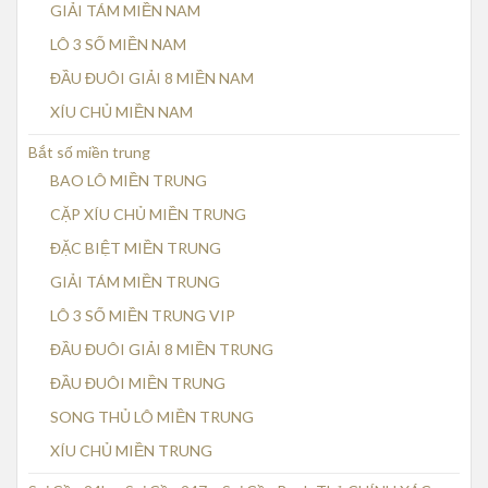
GIẢI TÁM MIỀN NAM
LÔ 3 SỐ MIỀN NAM
ĐẦU ĐUÔI GIẢI 8 MIỀN NAM
XÍU CHỦ MIỀN NAM
Bắt số miền trung
BAO LÔ MIỀN TRUNG
CẶP XÍU CHỦ MIỀN TRUNG
ĐẶC BIỆT MIỀN TRUNG
GIẢI TÁM MIỀN TRUNG
LÔ 3 SỐ MIỀN TRUNG VIP
ĐẦU ĐUÔI GIẢI 8 MIỀN TRUNG
ĐẦU ĐUÔI MIỀN TRUNG
SONG THỦ LÔ MIỀN TRUNG
XÍU CHỦ MIỀN TRUNG