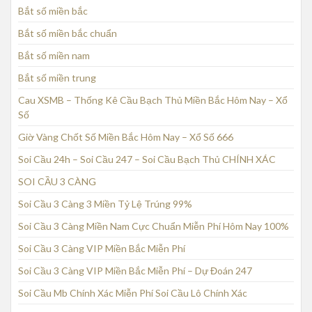
Bắt số miền bắc
Bắt số miền bắc chuẩn
Bắt số miền nam
Bắt số miền trung
Cau XSMB – Thống Kê Cầu Bạch Thủ Miền Bắc Hôm Nay – Xổ
Số
Giờ Vàng Chốt Số Miền Bắc Hôm Nay – Xổ Số 666
Soi Cầu 24h – Soi Cầu 247 – Soi Cầu Bạch Thủ CHÍNH XÁC
SOI CẦU 3 CÀNG
Soi Cầu 3 Càng 3 Miền Tỷ Lệ Trúng 99%
Soi Cầu 3 Càng Miền Nam Cực Chuẩn Miễn Phí Hôm Nay 100%
Soi Cầu 3 Càng VIP Miền Bắc Miễn Phí
Soi Cầu 3 Càng VIP Miền Bắc Miễn Phí – Dự Đoán 247
Soi Cầu Mb Chính Xác Miễn Phí Soi Cầu Lô Chính Xác