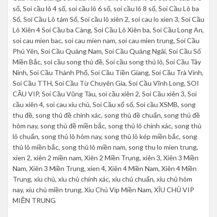
số, Soi cầu lô 4 số, soi cầu lô 6 số, soi cầu lô 8 số, Soi Cầu Lô ba
Số, Soi Cầu Lô tám Số, Soi cầu lô xiên 2, soi cau lo xien 3, Soi Cầu
Lô Xiên 4 Soi Cầu ba Càng, Soi Cầu Lô Xiên ba, Soi Cầu Long An,
soi cau mien bac, soi cau mien nam, soi cau mien trung, Soi Cầu
Phú Yên, Soi Cầu Quảng Nam, Soi Cầu Quảng Ngãi, Soi Cầu Số
Miền Bắc, soi cầu song thủ đề, Soi cầu song thủ lô, Soi Cầu Tây
Ninh, Soi Cầu Thành Phố, Soi Cầu Tiền Giang, Soi Cầu Trà Vinh,
Soi Cầu TTH, Soi Cầu Từ Chuyên Gia, Soi Cầu Vĩnh Long, SOI
CẦU VIP, Soi Cầu Vũng Tàu, soi cầu xiên 2, Soi Cầu xiên 3, Soi
cầu xiên 4, soi cau xỉu chủ, Soi Cầu xổ số, Soi cầu XSMB, song
thu đề, song thủ đề chính xác, song thủ đề chuẩn, song thủ đề
hôm nay, song thủ đề miền bắc, song thủ lô chính xác, song thủ
lô chuẩn, song thủ lô hôm nay, song thủ lô kép miền bắc, song
thủ lô miền bắc, song thủ lô miền nam, song thu lo mien trung,
xien 2, xiên 2 miền nam, Xiên 2 Miền Trung, xiên 3, Xiên 3 Miền
Nam, Xiên 3 Miền Trung, xien 4, Xiên 4 Miền Nam, Xiên 4 Miền
Trung, xỉu chủ, xỉu chủ chính xác, xỉu chủ chuẩn, xỉu chủ hôm
nay, xíu chủ miền trung, Xíu Chủ Vip Miền Nam, XỈU CHỦ VIP
MIỀN TRUNG