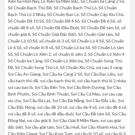
Xiên ba Hôm Nay, Lô Xiên ba Miền Bắc, Số Chuẩn ba Càng 2 Số,
Số Chuẩn Bạch Thủ Đề, Số Chuẩn Bạch Thủ Lô, Số Chuẩn
Bạch Thủ Lô 2 Nháy, Số Chuẩn Bao Lô, Số Chuẩn Cặp Xỉu Chủ,
Số Chuẩn Đề 10 Số, Số Chuẩn Đề 4 Số, Số Chuẩn Đề 6 Số, số
chuẩn đề 8 số, Số Chuẩn Đề Đầu Đuôi, Số Chuẩn Đề tám Số, số
chuẩn giải 8, Số Chuẩn Giải Đặc Biệt, Số Chuẩn Giải tám, Số
Chuẩn Lô 10 Số, số chuẩn lô 3 số, Số Chuẩn Lô 4 Số, Số Chuẩn
Lô 6 Số, số chuẩn lô 8 số, Số Chuẩn Lô ba Số, Số Chuẩn Lô tám
Số, Số Chuẩn Lô Xiên 2, số chuẩn lô xiên 3, Số Chuẩn Lô Xiên 4
Số Chuẩn ba Càng, Số Chuẩn Lô Xiên ba, Số Chuẩn Song Thủ
Đề, Số Chuẩn Song Thủ Lô, Số Chuẩn Xỉu Chủ, soi cau 3 cang,
Soi Cầu An Giang, Soi Cầu ba Càng 2 Số, Soi Cầu Bạc Liêu, soi
cầu bạch thủ đề, soi cầu bạch thủ lô, soi cầu bạch thủ lô 2 nháy,
soi cau bao lô, Soi Cầu Bến Tre, Soi Cầu Bình Dương, Soi Cầu
Bình Phước, Soi Cầu Bình Thuận, Soi Cầu Cà Mau, soi cau cap
xiu chu, Soi Cầu Đà Lạt, Soi Cầu Đà Nẵng, Soi Cầu Đắc Lắc, Soi
Cầu Đắc Nông, soi cầu đề 10 số, soi cầu de 4 số, soi cầu đề 6 số,
soi cầu đề 8 số, soi cầu đề đầu đuôi, Soi Cầu Đề tám Số, Soi Cầu
Đồng Nai, soi cầu giải 8, Soi Cầu Giải 8 Miền Nam, soi cau giải
đặc biệt, Soi cầu giải tám, Soi Cầu Huế, Soi Cầu Khánh Hoà, Soi
Cầu Kiên Giang, Soi Cầu Kom Tum, soi cầu lô 10 số, soi cầu lô 3