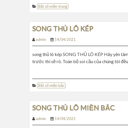
Bắt số miền trung
SONG THỦ LÔ KÉP
admin
14/04/2021
song thủ lô kép SONG THỦ LÔ KÉP Hãy yên tâm với
trước thì sẽ rõ. Toàn bộ soi cầu của chúng tôi đề
Bắt số miền bắc
SONG THỦ LÔ MIỀN BẮC
admin
14/04/2021