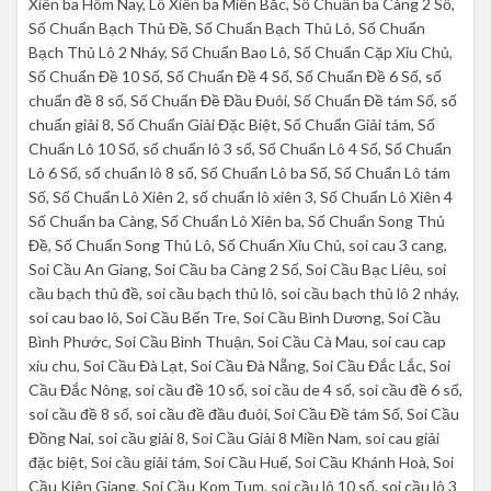
Xiên ba Hôm Nay, Lô Xiên ba Miền Bắc, Số Chuẩn ba Càng 2 Số,
Số Chuẩn Bạch Thủ Đề, Số Chuẩn Bạch Thủ Lô, Số Chuẩn
Bạch Thủ Lô 2 Nháy, Số Chuẩn Bao Lô, Số Chuẩn Cặp Xỉu Chủ,
Số Chuẩn Đề 10 Số, Số Chuẩn Đề 4 Số, Số Chuẩn Đề 6 Số, số
chuẩn đề 8 số, Số Chuẩn Đề Đầu Đuôi, Số Chuẩn Đề tám Số, số
chuẩn giải 8, Số Chuẩn Giải Đặc Biệt, Số Chuẩn Giải tám, Số
Chuẩn Lô 10 Số, số chuẩn lô 3 số, Số Chuẩn Lô 4 Số, Số Chuẩn
Lô 6 Số, số chuẩn lô 8 số, Số Chuẩn Lô ba Số, Số Chuẩn Lô tám
Số, Số Chuẩn Lô Xiên 2, số chuẩn lô xiên 3, Số Chuẩn Lô Xiên 4
Số Chuẩn ba Càng, Số Chuẩn Lô Xiên ba, Số Chuẩn Song Thủ
Đề, Số Chuẩn Song Thủ Lô, Số Chuẩn Xỉu Chủ, soi cau 3 cang,
Soi Cầu An Giang, Soi Cầu ba Càng 2 Số, Soi Cầu Bạc Liêu, soi
cầu bạch thủ đề, soi cầu bạch thủ lô, soi cầu bạch thủ lô 2 nháy,
soi cau bao lô, Soi Cầu Bến Tre, Soi Cầu Bình Dương, Soi Cầu
Bình Phước, Soi Cầu Bình Thuận, Soi Cầu Cà Mau, soi cau cap
xiu chu, Soi Cầu Đà Lạt, Soi Cầu Đà Nẵng, Soi Cầu Đắc Lắc, Soi
Cầu Đắc Nông, soi cầu đề 10 số, soi cầu de 4 số, soi cầu đề 6 số,
soi cầu đề 8 số, soi cầu đề đầu đuôi, Soi Cầu Đề tám Số, Soi Cầu
Đồng Nai, soi cầu giải 8, Soi Cầu Giải 8 Miền Nam, soi cau giải
đặc biệt, Soi cầu giải tám, Soi Cầu Huế, Soi Cầu Khánh Hoà, Soi
Cầu Kiên Giang, Soi Cầu Kom Tum, soi cầu lô 10 số, soi cầu lô 3