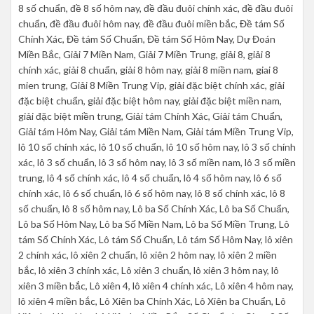
8 số chuẩn, đề 8 số hôm nay, đề đầu đuôi chính xác, đề đầu đuôi
chuẩn, đề đầu đuôi hôm nay, đề đầu đuôi miền bắc, Đề tám Số
Chính Xác, Đề tám Số Chuẩn, Đề tám Số Hôm Nay, Dự Đoán
Miền Bắc, Giải 7 Miền Nam, Giải 7 Miền Trung, giải 8, giải 8
chính xác, giải 8 chuẩn, giải 8 hôm nay, giải 8 miền nam, giai 8
mien trung, Giải 8 Miền Trung Vip, giải đặc biệt chính xác, giải
đặc biệt chuẩn, giải đặc biệt hôm nay, giải đặc biệt miền nam,
giải đặc biệt miền trung, Giải tám Chính Xác, Giải tám Chuẩn,
Giải tám Hôm Nay, Giải tám Miền Nam, Giải tám Miền Trung Vip,
lô 10 số chính xác, lô 10 số chuẩn, lô 10 số hôm nay, lô 3 số chính
xác, lô 3 số chuẩn, lô 3 số hôm nay, lô 3 số miền nam, lô 3 số miền
trung, lô 4 số chính xác, lô 4 số chuẩn, lô 4 số hôm nay, lô 6 số
chính xác, lô 6 số chuẩn, lô 6 số hôm nay, lô 8 số chính xác, lô 8
số chuẩn, lô 8 số hôm nay, Lô ba Số Chính Xác, Lô ba Số Chuẩn,
Lô ba Số Hôm Nay, Lô ba Số Miền Nam, Lô ba Số Miền Trung, Lô
tám Số Chính Xác, Lô tám Số Chuẩn, Lô tám Số Hôm Nay, lô xiên
2 chính xác, lô xiên 2 chuẩn, lô xiên 2 hôm nay, lô xiên 2 miền
bắc, lô xiên 3 chính xác, Lô xiên 3 chuẩn, lô xiên 3 hôm nay, lô
xiên 3 miền bắc, Lô xiên 4, lô xiên 4 chính xác, Lô xiên 4 hôm nay,
lô xiên 4 miền bắc, Lô Xiên ba Chính Xác, Lô Xiên ba Chuẩn, Lô