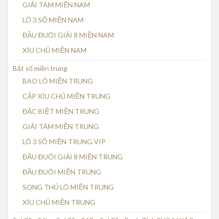
GIẢI TÁM MIỀN NAM
LÔ 3 SỐ MIỀN NAM
ĐẦU ĐUÔI GIẢI 8 MIỀN NAM
XÍU CHỦ MIỀN NAM
Bắt số miền trung
BAO LÔ MIỀN TRUNG
CẶP XÍU CHỦ MIỀN TRUNG
ĐẶC BIỆT MIỀN TRUNG
GIẢI TÁM MIỀN TRUNG
LÔ 3 SỐ MIỀN TRUNG VIP
ĐẦU ĐUÔI GIẢI 8 MIỀN TRUNG
ĐẦU ĐUÔI MIỀN TRUNG
SONG THỦ LÔ MIỀN TRUNG
XÍU CHỦ MIỀN TRUNG