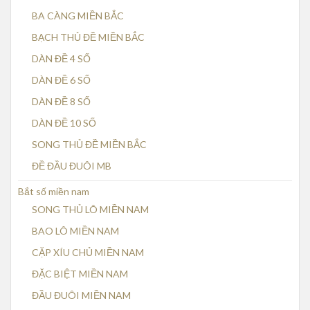
BA CÀNG MIỀN BẮC
BẠCH THỦ ĐỀ MIỀN BẮC
DÀN ĐỀ 4 SỐ
DÀN ĐỀ 6 SỐ
DÀN ĐỀ 8 SỐ
DÀN ĐỀ 10 SỐ
SONG THỦ ĐỀ MIỀN BẮC
ĐỀ ĐẦU ĐUÔI MB
Bắt số miền nam
SONG THỦ LÔ MIỀN NAM
BAO LÔ MIỀN NAM
CẶP XÍU CHỦ MIỀN NAM
ĐẶC BIỆT MIỀN NAM
ĐẦU ĐUÔI MIỀN NAM