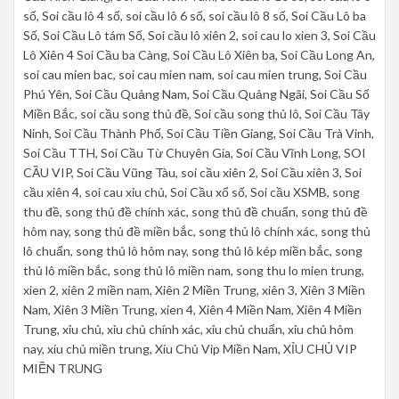
số, Soi cầu lô 4 số, soi cầu lô 6 số, soi cầu lô 8 số, Soi Cầu Lô ba
Số, Soi Cầu Lô tám Số, Soi cầu lô xiên 2, soi cau lo xien 3, Soi Cầu
Lô Xiên 4 Soi Cầu ba Càng, Soi Cầu Lô Xiên ba, Soi Cầu Long An,
soi cau mien bac, soi cau mien nam, soi cau mien trung, Soi Cầu
Phú Yên, Soi Cầu Quảng Nam, Soi Cầu Quảng Ngãi, Soi Cầu Số
Miền Bắc, soi cầu song thủ đề, Soi cầu song thủ lô, Soi Cầu Tây
Ninh, Soi Cầu Thành Phố, Soi Cầu Tiền Giang, Soi Cầu Trà Vinh,
Soi Cầu TTH, Soi Cầu Từ Chuyên Gia, Soi Cầu Vĩnh Long, SOI
CẦU VIP, Soi Cầu Vũng Tàu, soi cầu xiên 2, Soi Cầu xiên 3, Soi
cầu xiên 4, soi cau xỉu chủ, Soi Cầu xổ số, Soi cầu XSMB, song
thu đề, song thủ đề chính xác, song thủ đề chuẩn, song thủ đề
hôm nay, song thủ đề miền bắc, song thủ lô chính xác, song thủ
lô chuẩn, song thủ lô hôm nay, song thủ lô kép miền bắc, song
thủ lô miền bắc, song thủ lô miền nam, song thu lo mien trung,
xien 2, xiên 2 miền nam, Xiên 2 Miền Trung, xiên 3, Xiên 3 Miền
Nam, Xiên 3 Miền Trung, xien 4, Xiên 4 Miền Nam, Xiên 4 Miền
Trung, xỉu chủ, xỉu chủ chính xác, xỉu chủ chuẩn, xỉu chủ hôm
nay, xíu chủ miền trung, Xíu Chủ Vip Miền Nam, XỈU CHỦ VIP
MIỀN TRUNG