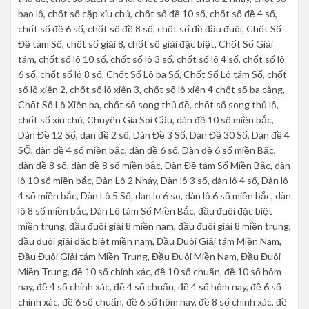
bao lô, chốt số cặp xỉu chủ, chốt số đề 10 số, chốt số đề 4 số,
chốt số đề 6 số, chốt số đề 8 số, chốt số đề đầu đuôi, Chốt Số
Đề tám Số, chốt số giải 8, chốt số giải đặc biệt, Chốt Số Giải
tám, chốt số lô 10 số, chốt số lô 3 số, chốt số lô 4 số, chốt số lô
6 số, chốt số lô 8 số, Chốt Số Lô ba Số, Chốt Số Lô tám Số, chốt
số lô xiên 2, chốt số lô xiên 3, chốt số lô xiên 4 chốt số ba càng,
Chốt Số Lô Xiên ba, chốt số song thủ đề, chốt số song thủ lô,
chốt số xỉu chủ, Chuyên Gia Soi Cầu, dàn đề 10 số miền bắc,
Dàn Đề 12 Số, dan đề 2 số, Dàn Đề 3 Số, Dàn Đề 30 Số, Dàn đề 4
SỐ, dàn đề 4 số miền bắc, dàn đề 6 số, Dàn đề 6 số miền Bắc,
dàn đề 8 số, dàn đề 8 số miền bắc, Dàn Đề tám Số Miền Bắc, dàn
lô 10 số miền bắc, Dàn Lô 2 Nháy, Dàn lô 3 số, dàn lô 4 số, Dàn lô
4 số miền bắc, Dàn Lô 5 Số, dan lo 6 so, dàn lô 6 số miền bắc, dàn
lô 8 số miền bắc, Dàn Lô tám Số Miền Bắc, đầu đuôi đặc biệt
miền trung, đầu đuôi giải 8 miền nam, đầu đuôi giải 8 miền trung,
đầu đuôi giải đặc biệt miền nam, Đầu Đuôi Giải tám Miền Nam,
Đầu Đuôi Giải tám Miền Trung, Đầu Đuôi Miền Nam, Đầu Đuôi
Miền Trung, đề 10 số chính xác, đề 10 số chuẩn, đề 10 số hôm
nay, đề 4 số chính xác, đề 4 số chuẩn, đề 4 số hôm nay, đề 6 số
chính xác, đề 6 số chuẩn, đề 6 số hôm nay, đề 8 số chính xác, đề