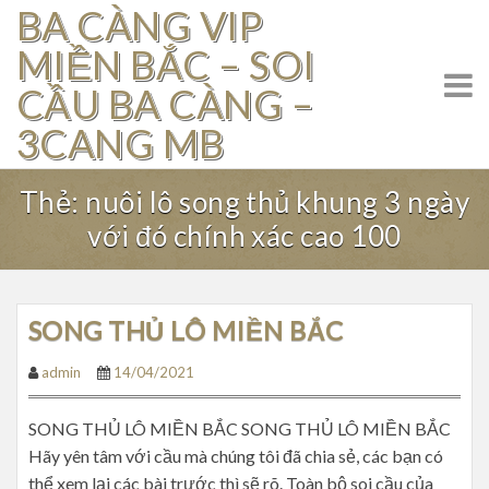
BA CÀNG VIP
Skip
to
MIỀN BẮC – SOI
content
CẦU BA CÀNG –
3CANG MB
Thẻ:
nuôi lô song thủ khung 3 ngày
với đó chính xác cao 100
SONG THỦ LÔ MIỀN BẮC
admin
14/04/2021
SONG THỦ LÔ MIỀN BẮC SONG THỦ LÔ MIỀN BẮC
Hãy yên tâm với cầu mà chúng tôi đã chia sẻ, các bạn có
thể xem lại các bài trước thì sẽ rõ. Toàn bộ soi cầu của