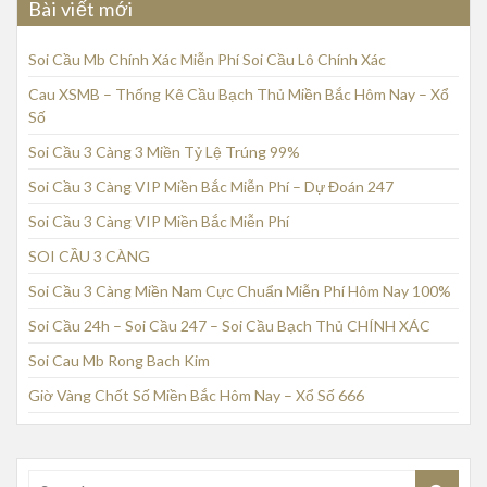
Bài viết mới
Soi Cầu Mb Chính Xác Miễn Phí Soi Cầu Lô Chính Xác
Cau XSMB – Thống Kê Cầu Bạch Thủ Miền Bắc Hôm Nay – Xổ
Số
Soi Cầu 3 Càng 3 Miền Tỷ Lệ Trúng 99%
Soi Cầu 3 Càng VIP Miền Bắc Miễn Phí – Dự Đoán 247
Soi Cầu 3 Càng VIP Miền Bắc Miễn Phí
SOI CẦU 3 CÀNG
Soi Cầu 3 Càng Miền Nam Cực Chuẩn Miễn Phí Hôm Nay 100%
Soi Cầu 24h – Soi Cầu 247 – Soi Cầu Bạch Thủ CHÍNH XÁC
Soi Cau Mb Rong Bach Kim
Giờ Vàng Chốt Số Miền Bắc Hôm Nay – Xổ Số 666