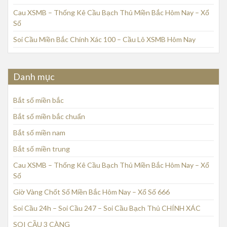
Cau XSMB – Thống Kê Cầu Bạch Thủ Miền Bắc Hôm Nay – Xổ
Số
Soi Cầu Miền Bắc Chính Xác 100 – Cầu Lô XSMB Hôm Nay
Danh mục
Bắt số miền bắc
Bắt số miền bắc chuẩn
Bắt số miền nam
Bắt số miền trung
Cau XSMB – Thống Kê Cầu Bạch Thủ Miền Bắc Hôm Nay – Xổ
Số
Giờ Vàng Chốt Số Miền Bắc Hôm Nay – Xổ Số 666
Soi Cầu 24h – Soi Cầu 247 – Soi Cầu Bạch Thủ CHÍNH XÁC
SOI CẦU 3 CÀNG