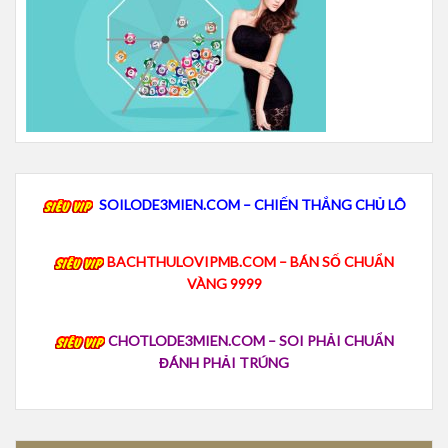
SOILODE3MIEN.COM – CHIẾN THẮNG CHỦ LÔ
BACHTHULOVIPMB.COM – BÁN SỐ CHUẨN
VÀNG 9999
CHOTLODE3MIEN.COM – SOI PHẢI CHUẨN
ĐÁNH PHẢI TRÚNG