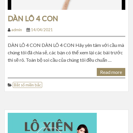
DÀN LÔ 4 CON
admin
14/04/2021
DÀN LÔ 4 CON DÀN LÔ 4 CON Hãy yên tâm với cầu mà
chúng tôi đã chia sẻ, các bạn có thể xem lại các bài trước
thì sẽ rõ. Toàn bộ soi cầu của chúng tôi đều chuẩn …
Read more
Bắt số miền bắc