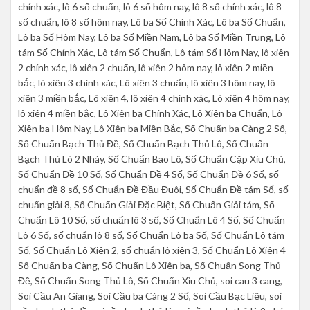
chính xác, lô 6 số chuẩn, lô 6 số hôm nay, lô 8 số chính xác, lô 8
số chuẩn, lô 8 số hôm nay, Lô ba Số Chính Xác, Lô ba Số Chuẩn,
Lô ba Số Hôm Nay, Lô ba Số Miền Nam, Lô ba Số Miền Trung, Lô
tám Số Chính Xác, Lô tám Số Chuẩn, Lô tám Số Hôm Nay, lô xiên
2 chính xác, lô xiên 2 chuẩn, lô xiên 2 hôm nay, lô xiên 2 miền
bắc, lô xiên 3 chính xác, Lô xiên 3 chuẩn, lô xiên 3 hôm nay, lô
xiên 3 miền bắc, Lô xiên 4, lô xiên 4 chính xác, Lô xiên 4 hôm nay,
lô xiên 4 miền bắc, Lô Xiên ba Chính Xác, Lô Xiên ba Chuẩn, Lô
Xiên ba Hôm Nay, Lô Xiên ba Miền Bắc, Số Chuẩn ba Càng 2 Số,
Số Chuẩn Bạch Thủ Đề, Số Chuẩn Bạch Thủ Lô, Số Chuẩn
Bạch Thủ Lô 2 Nháy, Số Chuẩn Bao Lô, Số Chuẩn Cặp Xỉu Chủ,
Số Chuẩn Đề 10 Số, Số Chuẩn Đề 4 Số, Số Chuẩn Đề 6 Số, số
chuẩn đề 8 số, Số Chuẩn Đề Đầu Đuôi, Số Chuẩn Đề tám Số, số
chuẩn giải 8, Số Chuẩn Giải Đặc Biệt, Số Chuẩn Giải tám, Số
Chuẩn Lô 10 Số, số chuẩn lô 3 số, Số Chuẩn Lô 4 Số, Số Chuẩn
Lô 6 Số, số chuẩn lô 8 số, Số Chuẩn Lô ba Số, Số Chuẩn Lô tám
Số, Số Chuẩn Lô Xiên 2, số chuẩn lô xiên 3, Số Chuẩn Lô Xiên 4
Số Chuẩn ba Càng, Số Chuẩn Lô Xiên ba, Số Chuẩn Song Thủ
Đề, Số Chuẩn Song Thủ Lô, Số Chuẩn Xỉu Chủ, soi cau 3 cang,
Soi Cầu An Giang, Soi Cầu ba Càng 2 Số, Soi Cầu Bạc Liêu, soi