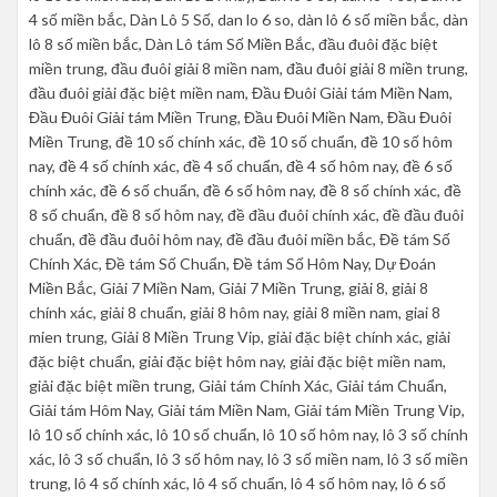
4 số miền bắc, Dàn Lô 5 Số, dan lo 6 so, dàn lô 6 số miền bắc, dàn
lô 8 số miền bắc, Dàn Lô tám Số Miền Bắc, đầu đuôi đặc biệt
miền trung, đầu đuôi giải 8 miền nam, đầu đuôi giải 8 miền trung,
đầu đuôi giải đặc biệt miền nam, Đầu Đuôi Giải tám Miền Nam,
Đầu Đuôi Giải tám Miền Trung, Đầu Đuôi Miền Nam, Đầu Đuôi
Miền Trung, đề 10 số chính xác, đề 10 số chuẩn, đề 10 số hôm
nay, đề 4 số chính xác, đề 4 số chuẩn, đề 4 số hôm nay, đề 6 số
chính xác, đề 6 số chuẩn, đề 6 số hôm nay, đề 8 số chính xác, đề
8 số chuẩn, đề 8 số hôm nay, đề đầu đuôi chính xác, đề đầu đuôi
chuẩn, đề đầu đuôi hôm nay, đề đầu đuôi miền bắc, Đề tám Số
Chính Xác, Đề tám Số Chuẩn, Đề tám Số Hôm Nay, Dự Đoán
Miền Bắc, Giải 7 Miền Nam, Giải 7 Miền Trung, giải 8, giải 8
chính xác, giải 8 chuẩn, giải 8 hôm nay, giải 8 miền nam, giai 8
mien trung, Giải 8 Miền Trung Vip, giải đặc biệt chính xác, giải
đặc biệt chuẩn, giải đặc biệt hôm nay, giải đặc biệt miền nam,
giải đặc biệt miền trung, Giải tám Chính Xác, Giải tám Chuẩn,
Giải tám Hôm Nay, Giải tám Miền Nam, Giải tám Miền Trung Vip,
lô 10 số chính xác, lô 10 số chuẩn, lô 10 số hôm nay, lô 3 số chính
xác, lô 3 số chuẩn, lô 3 số hôm nay, lô 3 số miền nam, lô 3 số miền
trung, lô 4 số chính xác, lô 4 số chuẩn, lô 4 số hôm nay, lô 6 số