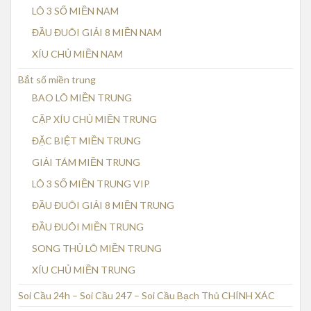
LÔ 3 SỐ MIỀN NAM
ĐẦU ĐUÔI GIẢI 8 MIỀN NAM
XÍU CHỦ MIỀN NAM
Bắt số miền trung
BAO LÔ MIỀN TRUNG
CẶP XÍU CHỦ MIỀN TRUNG
ĐẶC BIỆT MIỀN TRUNG
GIẢI TÁM MIỀN TRUNG
LÔ 3 SỐ MIỀN TRUNG VIP
ĐẦU ĐUÔI GIẢI 8 MIỀN TRUNG
ĐẦU ĐUÔI MIỀN TRUNG
SONG THỦ LÔ MIỀN TRUNG
XÍU CHỦ MIỀN TRUNG
Soi Cầu 24h – Soi Cầu 247 – Soi Cầu Bạch Thủ CHÍNH XÁC