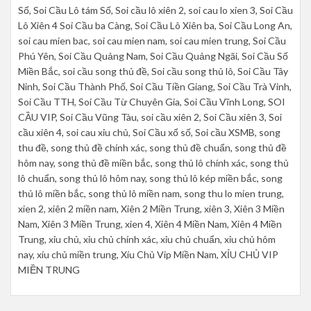
Số, Soi Cầu Lô tám Số, Soi cầu lô xiên 2, soi cau lo xien 3, Soi Cầu
Lô Xiên 4 Soi Cầu ba Càng, Soi Cầu Lô Xiên ba, Soi Cầu Long An,
soi cau mien bac, soi cau mien nam, soi cau mien trung, Soi Cầu
Phú Yên, Soi Cầu Quảng Nam, Soi Cầu Quảng Ngãi, Soi Cầu Số
Miền Bắc, soi cầu song thủ đề, Soi cầu song thủ lô, Soi Cầu Tây
Ninh, Soi Cầu Thành Phố, Soi Cầu Tiền Giang, Soi Cầu Trà Vinh,
Soi Cầu TTH, Soi Cầu Từ Chuyên Gia, Soi Cầu Vĩnh Long, SOI
CẦU VIP, Soi Cầu Vũng Tàu, soi cầu xiên 2, Soi Cầu xiên 3, Soi
cầu xiên 4, soi cau xỉu chủ, Soi Cầu xổ số, Soi cầu XSMB, song
thu đề, song thủ đề chính xác, song thủ đề chuẩn, song thủ đề
hôm nay, song thủ đề miền bắc, song thủ lô chính xác, song thủ
lô chuẩn, song thủ lô hôm nay, song thủ lô kép miền bắc, song
thủ lô miền bắc, song thủ lô miền nam, song thu lo mien trung,
xien 2, xiên 2 miền nam, Xiên 2 Miền Trung, xiên 3, Xiên 3 Miền
Nam, Xiên 3 Miền Trung, xien 4, Xiên 4 Miền Nam, Xiên 4 Miền
Trung, xỉu chủ, xỉu chủ chính xác, xỉu chủ chuẩn, xỉu chủ hôm
nay, xíu chủ miền trung, Xíu Chủ Vip Miền Nam, XỈU CHỦ VIP
MIỀN TRUNG