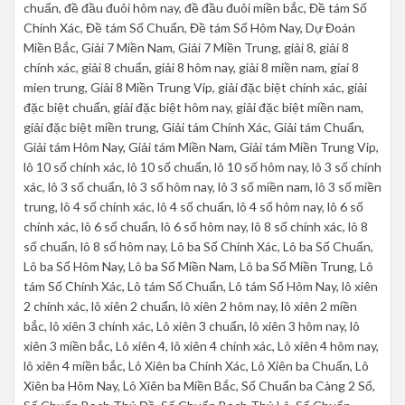
chuẩn, đề đầu đuôi hôm nay, đề đầu đuôi miền bắc, Đề tám Số
Chính Xác, Đề tám Số Chuẩn, Đề tám Số Hôm Nay, Dự Đoán
Miền Bắc, Giải 7 Miền Nam, Giải 7 Miền Trung, giải 8, giải 8
chính xác, giải 8 chuẩn, giải 8 hôm nay, giải 8 miền nam, giai 8
mien trung, Giải 8 Miền Trung Vip, giải đặc biệt chính xác, giải
đặc biệt chuẩn, giải đặc biệt hôm nay, giải đặc biệt miền nam,
giải đặc biệt miền trung, Giải tám Chính Xác, Giải tám Chuẩn,
Giải tám Hôm Nay, Giải tám Miền Nam, Giải tám Miền Trung Vip,
lô 10 số chính xác, lô 10 số chuẩn, lô 10 số hôm nay, lô 3 số chính
xác, lô 3 số chuẩn, lô 3 số hôm nay, lô 3 số miền nam, lô 3 số miền
trung, lô 4 số chính xác, lô 4 số chuẩn, lô 4 số hôm nay, lô 6 số
chính xác, lô 6 số chuẩn, lô 6 số hôm nay, lô 8 số chính xác, lô 8
số chuẩn, lô 8 số hôm nay, Lô ba Số Chính Xác, Lô ba Số Chuẩn,
Lô ba Số Hôm Nay, Lô ba Số Miền Nam, Lô ba Số Miền Trung, Lô
tám Số Chính Xác, Lô tám Số Chuẩn, Lô tám Số Hôm Nay, lô xiên
2 chính xác, lô xiên 2 chuẩn, lô xiên 2 hôm nay, lô xiên 2 miền
bắc, lô xiên 3 chính xác, Lô xiên 3 chuẩn, lô xiên 3 hôm nay, lô
xiên 3 miền bắc, Lô xiên 4, lô xiên 4 chính xác, Lô xiên 4 hôm nay,
lô xiên 4 miền bắc, Lô Xiên ba Chính Xác, Lô Xiên ba Chuẩn, Lô
Xiên ba Hôm Nay, Lô Xiên ba Miền Bắc, Số Chuẩn ba Càng 2 Số,