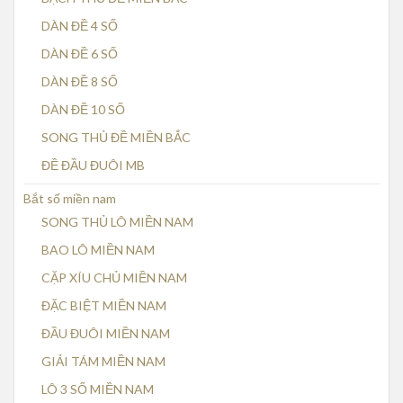
DÀN ĐỀ 4 SỐ
DÀN ĐỀ 6 SỐ
DÀN ĐỀ 8 SỐ
DÀN ĐỀ 10 SỐ
SONG THỦ ĐỀ MIỀN BẮC
ĐỀ ĐẦU ĐUÔI MB
Bắt số miền nam
SONG THỦ LÔ MIỀN NAM
BAO LÔ MIỀN NAM
CẶP XÍU CHỦ MIỀN NAM
ĐẶC BIỆT MIỀN NAM
ĐẦU ĐUÔI MIỀN NAM
GIẢI TÁM MIỀN NAM
LÔ 3 SỐ MIỀN NAM