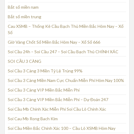
Bắt số miền nam
Bắt số miền trung
Cau XSMB – Thống Kê Cầu Bạch Thủ Miền Bắc Hôm Nay – Xổ
Số
Giờ Vàng Chốt Số Miền Bắc Hôm Nay – Xổ Số 666
Soi Cầu 24h – Soi Cầu 247 – Soi Cầu Bạch Thủ CHÍNH XÁC
SOI CẦU 3 CÀNG
Soi Cầu 3 Càng 3 Miền Tỷ Lệ Trúng 99%
Soi Cầu 3 Càng Miền Nam Cực Chuẩn Miễn Phí Hôm Nay 100%
Soi Cầu 3 Càng VIP Miền Bắc Miễn Phí
Soi Cầu 3 Càng VIP Miền Bắc Miễn Phí – Dự Đoán 247
Soi Cầu Mb Chính Xác Miễn Phí Soi Cầu Lô Chính Xác
Soi Cau Mb Rong Bach Kim
Soi Cầu Miền Bắc Chính Xác 100 – Cầu Lô XSMB Hôm Nay