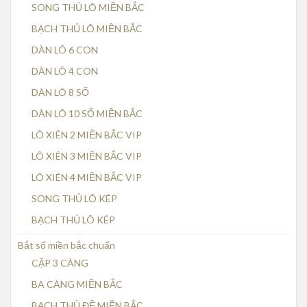
SONG THỦ LÔ MIỀN BẮC
BẠCH THỦ LÔ MIỀN BẮC
DÀN LÔ 6 CON
DÀN LÔ 4 CON
DÀN LÔ 8 SỐ
DÀN LÔ 10 SỐ MIỀN BẮC
LÔ XIÊN 2 MIỀN BẮC VIP
LÔ XIÊN 3 MIỀN BẮC VIP
LÔ XIÊN 4 MIỀN BẮC VIP
SONG THỦ LÔ KÉP
BẠCH THỦ LÔ KÉP
Bắt số miền bắc chuẩn
CẶP 3 CÀNG
BA CÀNG MIỀN BẮC
BẠCH THỦ ĐỀ MIỀN BẮC