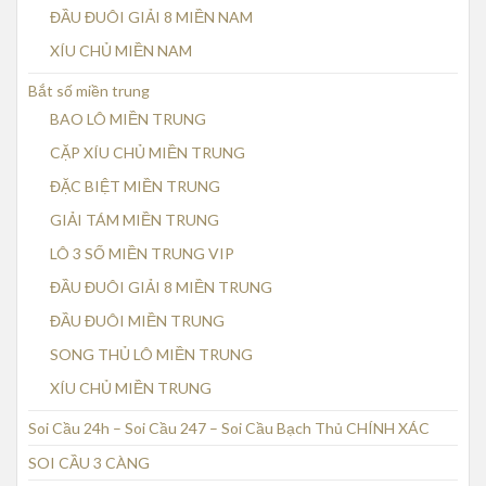
ĐẦU ĐUÔI GIẢI 8 MIỀN NAM
XÍU CHỦ MIỀN NAM
Bắt số miền trung
BAO LÔ MIỀN TRUNG
CẶP XÍU CHỦ MIỀN TRUNG
ĐẶC BIỆT MIỀN TRUNG
GIẢI TÁM MIỀN TRUNG
LÔ 3 SỐ MIỀN TRUNG VIP
ĐẦU ĐUÔI GIẢI 8 MIỀN TRUNG
ĐẦU ĐUÔI MIỀN TRUNG
SONG THỦ LÔ MIỀN TRUNG
XÍU CHỦ MIỀN TRUNG
Soi Cầu 24h – Soi Cầu 247 – Soi Cầu Bạch Thủ CHÍNH XÁC
SOI CẦU 3 CÀNG