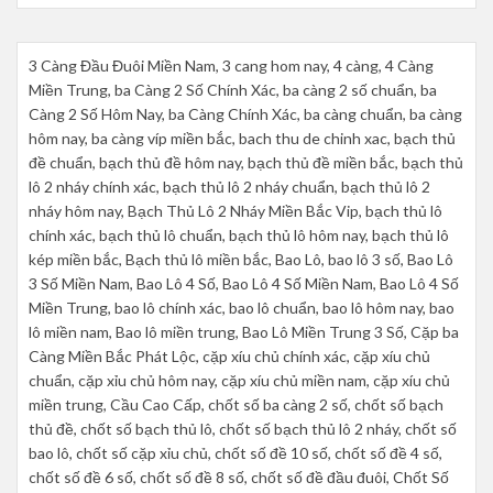
3 Càng Đầu Đuôi Miền Nam, 3 cang hom nay, 4 càng, 4 Càng
Miền Trung, ba Càng 2 Số Chính Xác, ba càng 2 số chuẩn, ba
Càng 2 Số Hôm Nay, ba Càng Chính Xác, ba càng chuẩn, ba càng
hôm nay, ba càng víp miền bắc, bach thu de chinh xac, bạch thủ
đề chuẩn, bạch thủ đề hôm nay, bạch thủ đề miền bắc, bạch thủ
lô 2 nháy chính xác, bạch thủ lô 2 nháy chuẩn, bạch thủ lô 2
nháy hôm nay, Bạch Thủ Lô 2 Nháy Miền Bắc Vip, bạch thủ lô
chính xác, bạch thủ lô chuẩn, bạch thủ lô hôm nay, bạch thủ lô
kép miền bắc, Bạch thủ lô miền bắc, Bao Lô, bao lô 3 số, Bao Lô
3 Số Miền Nam, Bao Lô 4 Số, Bao Lô 4 Số Miền Nam, Bao Lô 4 Số
Miền Trung, bao lô chính xác, bao lô chuẩn, bao lô hôm nay, bao
lô miền nam, Bao lô miền trung, Bao Lô Miền Trung 3 Số, Cặp ba
Càng Miền Bắc Phát Lộc, cặp xíu chủ chính xác, cặp xíu chủ
chuẩn, cặp xỉu chủ hôm nay, cặp xíu chủ miền nam, cặp xíu chủ
miền trung, Cầu Cao Cấp, chốt số ba càng 2 số, chốt số bạch
thủ đề, chốt số bạch thủ lô, chốt số bạch thủ lô 2 nháy, chốt số
bao lô, chốt số cặp xỉu chủ, chốt số đề 10 số, chốt số đề 4 số,
chốt số đề 6 số, chốt số đề 8 số, chốt số đề đầu đuôi, Chốt Số