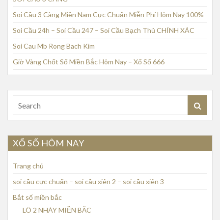
Soi Cầu 3 Càng Miền Nam Cực Chuẩn Miễn Phí Hôm Nay 100%
Soi Cầu 24h – Soi Cầu 247 – Soi Cầu Bạch Thủ CHÍNH XÁC
Soi Cau Mb Rong Bach Kim
Giờ Vàng Chốt Số Miền Bắc Hôm Nay – Xổ Số 666
XỔ SỐ HÔM NAY
Trang chủ
soi cầu cực chuẩn – soi cầu xiên 2 – soi cầu xiên 3
Bắt số miền bắc
LÔ 2 NHÁY MIỀN BẮC