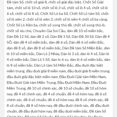
Đề tám Số, chốt số giải 8, chốt số giải đặc biệt, Chốt Số Giải
tám, chốt số lô 10 số, chốt số lô 3 số, chốt số lô 4 số, chốt số lô
6 số, chốt số lô 8 số, Chốt Số Lô ba Số, Chốt Số Lô tám Số, chốt
số lô xiên 2, chốt số lô xiên 3, chốt số lô xiên 4 chốt số ba càng,
Chốt Số Lô Xiên ba, chốt số song thủ đề, chốt số song thủ lô,
chốt số xỉu chủ, Chuyên Gia Soi Cầu, dàn đề 10 số miền bắc,
Dàn Đề 12 Số, dan đề 2 số, Dàn Đề 3 Số, Dàn Đề 30 Số, Dàn đề 4
SỐ, dàn đề 4 số miền bắc, dàn đề 6 số, Dàn đề 6 số miền Bắc,
dàn đề 8 số, dàn đề 8 số miền bắc, Dàn Đề tám Số Miền Bắc, dàn
lô 10 số miền bắc, Dàn Lô 2 Nháy, Dàn lô 3 số, dàn lô 4 số, Dàn lô
4 số miền bắc, Dàn Lô 5 Số, dan lo 6 so, dàn lô 6 số miền bắc, dàn
lô 8 số miền bắc, Dàn Lô tám Số Miền Bắc, đầu đuôi đặc biệt
miền trung, đầu đuôi giải 8 miền nam, đầu đuôi giải 8 miền trung,
đầu đuôi giải đặc biệt miền nam, Đầu Đuôi Giải tám Miền Nam,
Đầu Đuôi Giải tám Miền Trung, Đầu Đuôi Miền Nam, Đầu Đuôi
Miền Trung, đề 10 số chính xác, đề 10 số chuẩn, đề 10 số hôm
nay, đề 4 số chính xác, đề 4 số chuẩn, đề 4 số hôm nay, đề 6 số
chính xác, đề 6 số chuẩn, đề 6 số hôm nay, đề 8 số chính xác, đề
8 số chuẩn, đề 8 số hôm nay, đề đầu đuôi chính xác, đề đầu đuôi
chuẩn, đề đầu đuôi hôm nay, đề đầu đuôi miền bắc, Đề tám Số
Chính Xác, Đề tám Số Chuẩn, Đề tám Số Hôm Nay, Dự Đoán