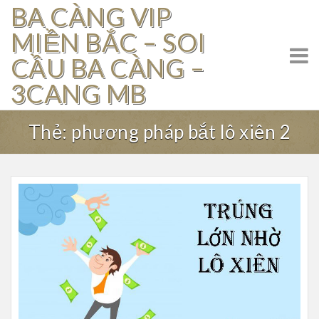
BA CÀNG VIP
Skip
to
MIỀN BẮC – SOI
content
CẦU BA CÀNG –
3CANG MB
Thẻ:
phương pháp bắt lô xiên 2