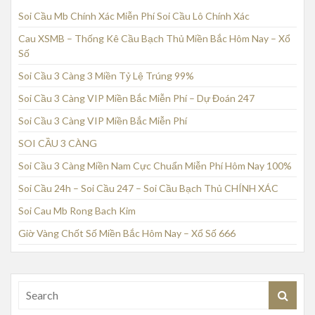
Soi Cầu Mb Chính Xác Miễn Phí Soi Cầu Lô Chính Xác
Cau XSMB – Thống Kê Cầu Bạch Thủ Miền Bắc Hôm Nay – Xổ
Số
Soi Cầu 3 Càng 3 Miền Tỷ Lệ Trúng 99%
Soi Cầu 3 Càng VIP Miền Bắc Miễn Phí – Dự Đoán 247
Soi Cầu 3 Càng VIP Miền Bắc Miễn Phí
SOI CẦU 3 CÀNG
Soi Cầu 3 Càng Miền Nam Cực Chuẩn Miễn Phí Hôm Nay 100%
Soi Cầu 24h – Soi Cầu 247 – Soi Cầu Bạch Thủ CHÍNH XÁC
Soi Cau Mb Rong Bach Kim
Giờ Vàng Chốt Số Miền Bắc Hôm Nay – Xổ Số 666