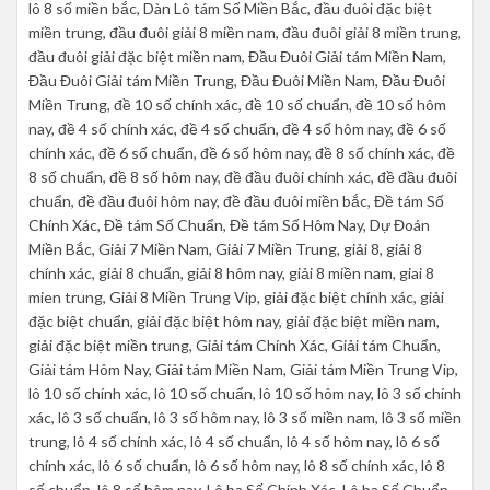
lô 8 số miền bắc, Dàn Lô tám Số Miền Bắc, đầu đuôi đặc biệt
miền trung, đầu đuôi giải 8 miền nam, đầu đuôi giải 8 miền trung,
đầu đuôi giải đặc biệt miền nam, Đầu Đuôi Giải tám Miền Nam,
Đầu Đuôi Giải tám Miền Trung, Đầu Đuôi Miền Nam, Đầu Đuôi
Miền Trung, đề 10 số chính xác, đề 10 số chuẩn, đề 10 số hôm
nay, đề 4 số chính xác, đề 4 số chuẩn, đề 4 số hôm nay, đề 6 số
chính xác, đề 6 số chuẩn, đề 6 số hôm nay, đề 8 số chính xác, đề
8 số chuẩn, đề 8 số hôm nay, đề đầu đuôi chính xác, đề đầu đuôi
chuẩn, đề đầu đuôi hôm nay, đề đầu đuôi miền bắc, Đề tám Số
Chính Xác, Đề tám Số Chuẩn, Đề tám Số Hôm Nay, Dự Đoán
Miền Bắc, Giải 7 Miền Nam, Giải 7 Miền Trung, giải 8, giải 8
chính xác, giải 8 chuẩn, giải 8 hôm nay, giải 8 miền nam, giai 8
mien trung, Giải 8 Miền Trung Vip, giải đặc biệt chính xác, giải
đặc biệt chuẩn, giải đặc biệt hôm nay, giải đặc biệt miền nam,
giải đặc biệt miền trung, Giải tám Chính Xác, Giải tám Chuẩn,
Giải tám Hôm Nay, Giải tám Miền Nam, Giải tám Miền Trung Vip,
lô 10 số chính xác, lô 10 số chuẩn, lô 10 số hôm nay, lô 3 số chính
xác, lô 3 số chuẩn, lô 3 số hôm nay, lô 3 số miền nam, lô 3 số miền
trung, lô 4 số chính xác, lô 4 số chuẩn, lô 4 số hôm nay, lô 6 số
chính xác, lô 6 số chuẩn, lô 6 số hôm nay, lô 8 số chính xác, lô 8
số chuẩn, lô 8 số hôm nay, Lô ba Số Chính Xác, Lô ba Số Chuẩn,