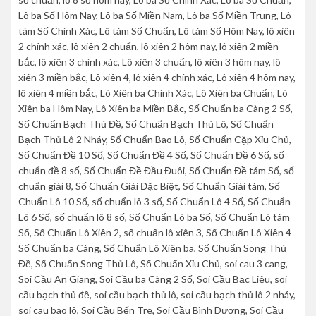
Lô ba Số Hôm Nay, Lô ba Số Miền Nam, Lô ba Số Miền Trung, Lô
tám Số Chính Xác, Lô tám Số Chuẩn, Lô tám Số Hôm Nay, lô xiên
2 chính xác, lô xiên 2 chuẩn, lô xiên 2 hôm nay, lô xiên 2 miền
bắc, lô xiên 3 chính xác, Lô xiên 3 chuẩn, lô xiên 3 hôm nay, lô
xiên 3 miền bắc, Lô xiên 4, lô xiên 4 chính xác, Lô xiên 4 hôm nay,
lô xiên 4 miền bắc, Lô Xiên ba Chính Xác, Lô Xiên ba Chuẩn, Lô
Xiên ba Hôm Nay, Lô Xiên ba Miền Bắc, Số Chuẩn ba Càng 2 Số,
Số Chuẩn Bạch Thủ Đề, Số Chuẩn Bạch Thủ Lô, Số Chuẩn
Bạch Thủ Lô 2 Nháy, Số Chuẩn Bao Lô, Số Chuẩn Cặp Xỉu Chủ,
Số Chuẩn Đề 10 Số, Số Chuẩn Đề 4 Số, Số Chuẩn Đề 6 Số, số
chuẩn đề 8 số, Số Chuẩn Đề Đầu Đuôi, Số Chuẩn Đề tám Số, số
chuẩn giải 8, Số Chuẩn Giải Đặc Biệt, Số Chuẩn Giải tám, Số
Chuẩn Lô 10 Số, số chuẩn lô 3 số, Số Chuẩn Lô 4 Số, Số Chuẩn
Lô 6 Số, số chuẩn lô 8 số, Số Chuẩn Lô ba Số, Số Chuẩn Lô tám
Số, Số Chuẩn Lô Xiên 2, số chuẩn lô xiên 3, Số Chuẩn Lô Xiên 4
Số Chuẩn ba Càng, Số Chuẩn Lô Xiên ba, Số Chuẩn Song Thủ
Đề, Số Chuẩn Song Thủ Lô, Số Chuẩn Xỉu Chủ, soi cau 3 cang,
Soi Cầu An Giang, Soi Cầu ba Càng 2 Số, Soi Cầu Bạc Liêu, soi
cầu bạch thủ đề, soi cầu bạch thủ lô, soi cầu bạch thủ lô 2 nháy,
soi cau bao lô, Soi Cầu Bến Tre, Soi Cầu Bình Dương, Soi Cầu