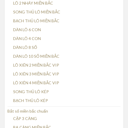
LÔ 2 NHÁY MIỀN BẮC
SONG THỦ LÔ MIỀN BẮC
BẠCH THỦ LÔ MIỀN BẮC
DÀN LÔ 6 CON
DÀN LÔ 4 CON
DÀN LÔ 8 SỐ
DÀN LÔ 10 SỐ MIỀN BẮC
LÔ XIÊN 2 MIỀN BẮC VIP
LÔ XIÊN 3 MIỀN BẮC VIP
LÔ XIÊN 4 MIỀN BẮC VIP
SONG THỦ LÔ KÉP
BẠCH THỦ LÔ KÉP
Bắt số miền bắc chuẩn
CẶP 3 CÀNG
BA CÀNG MIỀN BẮC