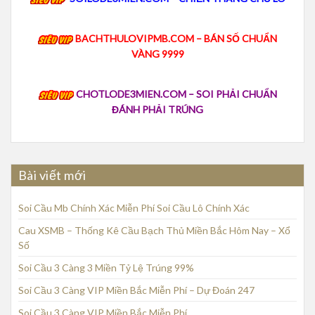
BACHTHULOVIPMB.COM – BÁN SỐ CHUẨN
VÀNG 9999
CHOTLODE3MIEN.COM – SOI PHẢI CHUẨN
ĐÁNH PHẢI TRÚNG
Bài viết mới
Soi Cầu Mb Chính Xác Miễn Phí Soi Cầu Lô Chính Xác
Cau XSMB – Thống Kê Cầu Bạch Thủ Miền Bắc Hôm Nay – Xổ
Số
Soi Cầu 3 Càng 3 Miền Tỷ Lệ Trúng 99%
Soi Cầu 3 Càng VIP Miền Bắc Miễn Phí – Dự Đoán 247
Soi Cầu 3 Càng VIP Miền Bắc Miễn Phí