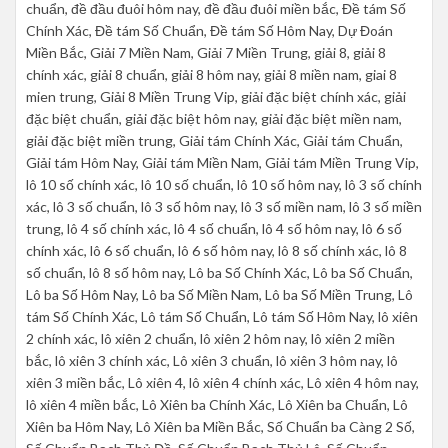
chuẩn, đề đầu đuôi hôm nay, đề đầu đuôi miền bắc, Đề tám Số
Chính Xác, Đề tám Số Chuẩn, Đề tám Số Hôm Nay, Dự Đoán
Miền Bắc, Giải 7 Miền Nam, Giải 7 Miền Trung, giải 8, giải 8
chính xác, giải 8 chuẩn, giải 8 hôm nay, giải 8 miền nam, giai 8
mien trung, Giải 8 Miền Trung Vip, giải đặc biệt chính xác, giải
đặc biệt chuẩn, giải đặc biệt hôm nay, giải đặc biệt miền nam,
giải đặc biệt miền trung, Giải tám Chính Xác, Giải tám Chuẩn,
Giải tám Hôm Nay, Giải tám Miền Nam, Giải tám Miền Trung Vip,
lô 10 số chính xác, lô 10 số chuẩn, lô 10 số hôm nay, lô 3 số chính
xác, lô 3 số chuẩn, lô 3 số hôm nay, lô 3 số miền nam, lô 3 số miền
trung, lô 4 số chính xác, lô 4 số chuẩn, lô 4 số hôm nay, lô 6 số
chính xác, lô 6 số chuẩn, lô 6 số hôm nay, lô 8 số chính xác, lô 8
số chuẩn, lô 8 số hôm nay, Lô ba Số Chính Xác, Lô ba Số Chuẩn,
Lô ba Số Hôm Nay, Lô ba Số Miền Nam, Lô ba Số Miền Trung, Lô
tám Số Chính Xác, Lô tám Số Chuẩn, Lô tám Số Hôm Nay, lô xiên
2 chính xác, lô xiên 2 chuẩn, lô xiên 2 hôm nay, lô xiên 2 miền
bắc, lô xiên 3 chính xác, Lô xiên 3 chuẩn, lô xiên 3 hôm nay, lô
xiên 3 miền bắc, Lô xiên 4, lô xiên 4 chính xác, Lô xiên 4 hôm nay,
lô xiên 4 miền bắc, Lô Xiên ba Chính Xác, Lô Xiên ba Chuẩn, Lô
Xiên ba Hôm Nay, Lô Xiên ba Miền Bắc, Số Chuẩn ba Càng 2 Số,