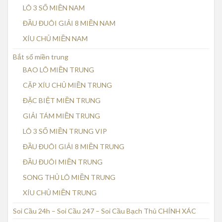
LÔ 3 SỐ MIỀN NAM
ĐẦU ĐUÔI GIẢI 8 MIỀN NAM
XÍU CHỦ MIỀN NAM
Bắt số miền trung
BAO LÔ MIỀN TRUNG
CẶP XÍU CHỦ MIỀN TRUNG
ĐẶC BIỆT MIỀN TRUNG
GIẢI TÁM MIỀN TRUNG
LÔ 3 SỐ MIỀN TRUNG VIP
ĐẦU ĐUÔI GIẢI 8 MIỀN TRUNG
ĐẦU ĐUÔI MIỀN TRUNG
SONG THỦ LÔ MIỀN TRUNG
XÍU CHỦ MIỀN TRUNG
Soi Cầu 24h – Soi Cầu 247 – Soi Cầu Bạch Thủ CHÍNH XÁC