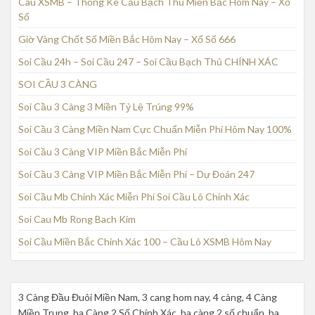
Cau XSMB – Thống Kê Cầu Bạch Thủ Miền Bắc Hôm Nay – Xổ
Số
Giờ Vàng Chốt Số Miền Bắc Hôm Nay – Xổ Số 666
Soi Cầu 24h – Soi Cầu 247 – Soi Cầu Bạch Thủ CHÍNH XÁC
SOI CẦU 3 CÀNG
Soi Cầu 3 Càng 3 Miền Tỷ Lệ Trúng 99%
Soi Cầu 3 Càng Miền Nam Cực Chuẩn Miễn Phí Hôm Nay 100%
Soi Cầu 3 Càng VIP Miền Bắc Miễn Phí
Soi Cầu 3 Càng VIP Miền Bắc Miễn Phí – Dự Đoán 247
Soi Cầu Mb Chính Xác Miễn Phí Soi Cầu Lô Chính Xác
Soi Cau Mb Rong Bach Kim
Soi Cầu Miền Bắc Chính Xác 100 – Cầu Lô XSMB Hôm Nay
3 Càng Đầu Đuôi Miền Nam, 3 cang hom nay, 4 càng, 4 Càng
Miền Trung, ba Càng 2 Số Chính Xác, ba càng 2 số chuẩn, ba