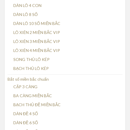
DÀN LÔ 4 CON
DÀN LÔ 8 SỐ
DÀN LÔ 10 SỐ MIỀN BẮC
LÔ XIÊN 2 MIỀN BẮC VIP
LÔ XIÊN 3 MIỀN BẮC VIP
LÔ XIÊN 4 MIỀN BẮC VIP
SONG THỦ LÔ KÉP
BẠCH THỦ LÔ KÉP
Bắt số miền bắc chuẩn
CẶP 3 CÀNG
BA CÀNG MIỀN BẮC
BẠCH THỦ ĐỀ MIỀN BẮC
DÀN ĐỀ 4 SỐ
DÀN ĐỀ 6 SỐ