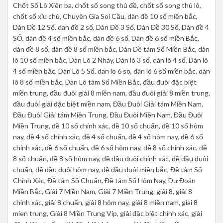
Chốt Số Lô Xiên ba, chốt số song thủ đề, chốt số song thủ lô,
chốt số xỉu chủ, Chuyên Gia Soi Cầu, dàn đề 10 số miền bắc,
Dàn Đề 12 Số, dan đề 2 số, Dàn Đề 3 Số, Dàn Đề 30 Số, Dàn đề 4
SỐ, dàn đề 4 số miền bắc, dàn đề 6 số, Dàn đề 6 số miền Bắc,
dàn đề 8 số, dàn đề 8 số miền bắc, Dàn Đề tám Số Miền Bắc, dàn
lô 10 số miền bắc, Dàn Lô 2 Nháy, Dàn lô 3 số, dàn lô 4 số, Dàn lô
4 số miền bắc, Dàn Lô 5 Số, dan lo 6 so, dàn lô 6 số miền bắc, dàn
lô 8 số miền bắc, Dàn Lô tám Số Miền Bắc, đầu đuôi đặc biệt
miền trung, đầu đuôi giải 8 miền nam, đầu đuôi giải 8 miền trung,
đầu đuôi giải đặc biệt miền nam, Đầu Đuôi Giải tám Miền Nam,
Đầu Đuôi Giải tám Miền Trung, Đầu Đuôi Miền Nam, Đầu Đuôi
Miền Trung, đề 10 số chính xác, đề 10 số chuẩn, đề 10 số hôm
nay, đề 4 số chính xác, đề 4 số chuẩn, đề 4 số hôm nay, đề 6 số
chính xác, đề 6 số chuẩn, đề 6 số hôm nay, đề 8 số chính xác, đề
8 số chuẩn, đề 8 số hôm nay, đề đầu đuôi chính xác, đề đầu đuôi
chuẩn, đề đầu đuôi hôm nay, đề đầu đuôi miền bắc, Đề tám Số
Chính Xác, Đề tám Số Chuẩn, Đề tám Số Hôm Nay, Dự Đoán
Miền Bắc, Giải 7 Miền Nam, Giải 7 Miền Trung, giải 8, giải 8
chính xác, giải 8 chuẩn, giải 8 hôm nay, giải 8 miền nam, giai 8
mien trung, Giải 8 Miền Trung Vip, giải đặc biệt chính xác, giải