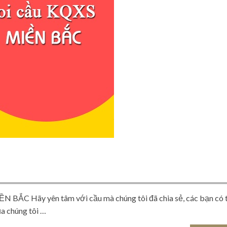
Hãy yên tâm với cầu mà chúng tôi đã chia sẻ, các bạn có 
ủa chúng tôi …