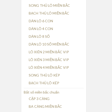
SONG THỦ LÔ MIỀN BẮC
BẠCH THỦ LÔ MIỀN BẮC
DÀN LÔ 6 CON
DÀN LÔ 4 CON
DÀN LÔ 8 SỐ
DÀN LÔ 10 SỐ MIỀN BẮC
LÔ XIÊN 2 MIỀN BẮC VIP
LÔ XIÊN 3 MIỀN BẮC VIP
LÔ XIÊN 4 MIỀN BẮC VIP
SONG THỦ LÔ KÉP
BẠCH THỦ LÔ KÉP
Bắt số miền bắc chuẩn
CẶP 3 CÀNG
BA CÀNG MIỀN BẮC