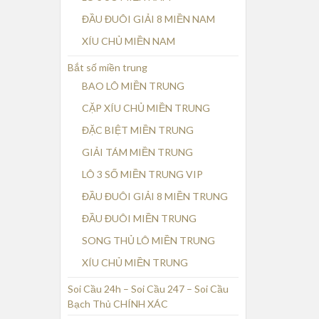
ĐẦU ĐUÔI GIẢI 8 MIỀN NAM
XÍU CHỦ MIỀN NAM
Bắt số miền trung
BAO LÔ MIỀN TRUNG
CẶP XÍU CHỦ MIỀN TRUNG
ĐẶC BIỆT MIỀN TRUNG
GIẢI TÁM MIỀN TRUNG
LÔ 3 SỐ MIỀN TRUNG VIP
ĐẦU ĐUÔI GIẢI 8 MIỀN TRUNG
ĐẦU ĐUÔI MIỀN TRUNG
SONG THỦ LÔ MIỀN TRUNG
XÍU CHỦ MIỀN TRUNG
Soi Cầu 24h – Soi Cầu 247 – Soi Cầu
Bạch Thủ CHÍNH XÁC