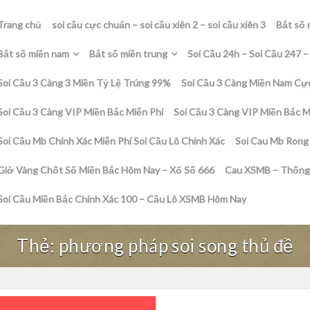
Trang chủ
soi cầu cực chuẩn – soi cầu xiên 2 – soi cầu xiên 3
Bắt số 
Bắt số miền nam
Bắt số miền trung
Soi Cầu 24h – Soi Cầu 247
Soi Cầu 3 Càng 3 Miền Tỷ Lệ Trúng 99%
Soi Cầu 3 Càng Miền Nam Cự
Soi Cầu 3 Càng VIP Miền Bắc Miễn Phí
Soi Cầu 3 Càng VIP Miền Bắc M
Soi Cầu Mb Chính Xác Miễn Phí Soi Cầu Lô Chính Xác
Soi Cau Mb Rong
Giờ Vàng Chốt Số Miền Bắc Hôm Nay – Xổ Số 666
Cau XSMB – Thống 
Soi Cầu Miền Bắc Chính Xác 100 – Cầu Lô XSMB Hôm Nay
Thẻ:
phương pháp soi song thủ đề