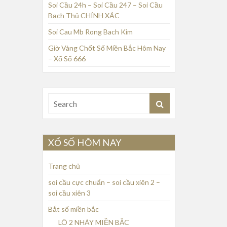
Soi Cầu 24h – Soi Cầu 247 – Soi Cầu
Bạch Thủ CHÍNH XÁC
Soi Cau Mb Rong Bach Kim
Giờ Vàng Chốt Số Miền Bắc Hôm Nay
– Xổ Số 666
XỔ SỐ HÔM NAY
Trang chủ
soi cầu cực chuẩn – soi cầu xiên 2 –
soi cầu xiên 3
Bắt số miền bắc
LÔ 2 NHÁY MIỀN BẮC