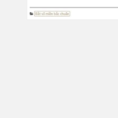
Bắt số miền bắc chuẩn