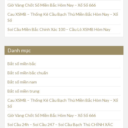
Giờ Vàng Chốt Số Miền Bắc Hôm Nay – Xổ Số 666
Cau XSMB – Thống Kê Cầu Bạch Thủ Miền Bắc Hôm Nay – Xổ
Số
Soi Cầu Miền Bắc Chính Xác 100 – Cầu Lô XSMB Hôm Nay
Danh mục
Bắt số miền bắc
Bắt số miền bắc chuẩn
Bắt số miền nam
Bắt số miền trung
Cau XSMB – Thống Kê Cầu Bạch Thủ Miền Bắc Hôm Nay – Xổ
Số
Giờ Vàng Chốt Số Miền Bắc Hôm Nay – Xổ Số 666
Soi Cầu 24h – Soi Cầu 247 – Soi Cầu Bạch Thủ CHÍNH XÁC