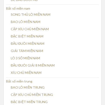
Bắt số miền nam
SONG THỦ LÔ MIỀN NAM
BAO LÔ MIỀN NAM
CẶP XÍU CHỦ MIỀN NAM
ĐẶC BIỆT MIỀN NAM
ĐẦU ĐUÔI MIỀN NAM
GIẢI TÁM MIỀN NAM
LÔ 3 SỐ MIỀN NAM
ĐẦU ĐUÔI GIẢI 8 MIỀN NAM
XÍU CHỦ MIỀN NAM
Bắt số miền trung
BAO LÔ MIỀN TRUNG
CẶP XÍU CHỦ MIỀN TRUNG
ĐẶC BIỆT MIỀN TRUNG