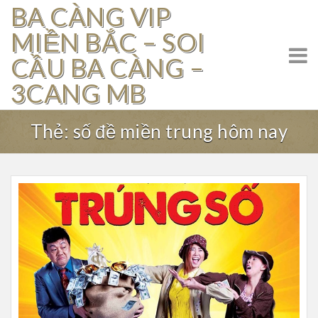
BA CÀNG VIP
Skip
to
MIỀN BẮC – SOI
content
CẦU BA CÀNG –
3CANG MB
Thẻ:
số đề miền trung hôm nay