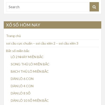
XỔ SỐ HÔM NAY
Trang chủ
soi cầu cực chuẩn – soi cầu xiên 2 – soi cầu xiên 3
Bắt số miền bắc
LÔ 2 NHÁY MIỀN BẮC
SONG THỦ LÔ MIỀN BẮC
BẠCH THỦ LÔ MIỀN BẮC
DÀN LÔ 6 CON
DÀN LÔ 4 CON
DÀN LÔ 8 SỐ
DÀN LÔ 10 SỐ MIỀN BẮC