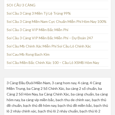
SOI CẦU 3 CÀNG
Soi Cầu 3 Càng 3 Miền Tỷ Lệ Trúng 99%
Soi Cầu 3 Càng Miền Nam Cực Chuẩn Miễn Phí Hôm Nay 100%
Soi Cầu 3 Càng VIP Miền Bắc Miễn Phí
Soi Cầu 3 Càng VIP Miền Bắc Miễn Phí – Dự Đoán 247
Soi Cầu Mb Chính Xác Miễn Phí Soi Cầu Lô Chính Xác
Soi Cau Mb Rong Bach Kim
Soi Cầu Miền Bắc Chính Xác 100 – Cầu Lô XSMB Hôm Nay
3 Càng Đầu Đuôi Miền Nam, 3 cang hom nay, 4 càng, 4 Càng
Miền Trung, ba Càng 2 Số Chính Xác, ba càng 2 số chuẩn, ba
Càng 2 Số Hôm Nay, ba Càng Chính Xác, ba càng chuẩn, ba càng
hôm nay, ba càng víp miền bắc, bach thu de chinh xac, bạch thủ
đề chuẩn, bạch thủ đề hôm nay, bạch thủ đề miền bắc, bạch thủ
lô 2 nháy chính xác, bạch thủ lô 2 nháy chuẩn, bạch thủ lô 2